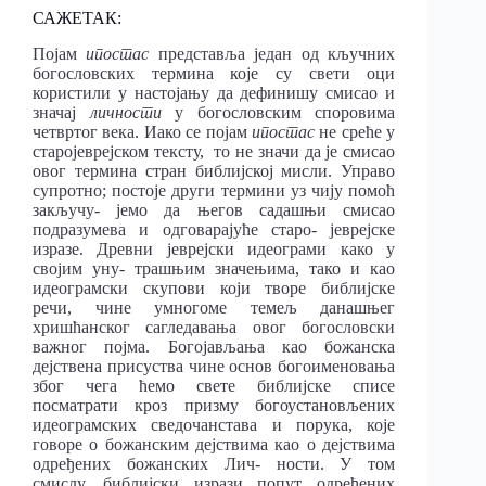
САЖЕТАК:
Појам
ипостас
представља један од кључних
богословских термина које су свети оци
користили у настојању да дефинишу смисао и
значај
личности
у богословским споровима
четвртог века. Иако се појам
ипостас
не среће у
старојеврејском тексту, то не значи да је смисао
овог термина стран библијској мисли. Управо
супротно; постоје други термини уз чију помоћ
закључу- јемо да његов садашњи смисао
подразумева и одговарајуће старо- јеврејске
изразе. Древни јеврејски идеограми како у
својим уну- трашњим значењима, тако и као
идеограмски скупови који творе библијске
речи, чине умногоме темељ данашњег
хришћанског сагледавања овог богословски
важног појма. Богојављања као божанска
дејствена присуства чине основ богоименовања
због чега ћемо свете библијске списе
посматрати кроз призму богоустановљених
идеограмских сведочанстава и порука, које
говоре о божанским дејствима као о дејствима
одређених божанских Лич- ности. У том
смислу, библијски изрази попут одређених