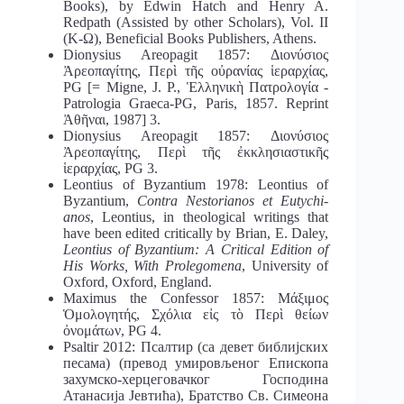
Books), by Edwin Hatch and Henry A.
Redpath (Assisted by other Scholars), Vol. II
(Κ-Ω), Beneficial Books Publishers, Athens.
Dionysius Areopagit 1857: Διονύσιος
Ἀρεοπαγίτης, Περὶ τῆς οὐρανίας ἱεραρχίας,
PG [= Migne, J. P., Ἑλληνικὴ Πατρολογία -
Patrologia Graeca-PG, Paris, 1857. Reprint
Ἀθῆναι, 1987] 3.
Dionysius Areopagit 1857: Διονύσιος
Ἀρεοπαγίτης, Περὶ τῆς ἐκκλησιαστικῆς
ἱεραρχίας, PG 3.
Leontius of Byzantium 1978: Leontius of
Byzantium,
Contra Nestorianos et Eutychi-
anos
, Leontius, in theological writings that
have been edited critically by Brian, E. Daley,
Leontius of Byzantium: A Critical Edition of
His Works, With Prolegomena
, University of
Oxford, Oxford, England.
Maximus the Confessor 1857: Μάξιμος
Ὁμολογητής, Σχόλια εἰς τὸ Περὶ θείων
ὀνομάτων, PG 4.
Psaltir 2012: Псалтир (са девет библијских
песама) (превод умировљеног Епископа
захумско-херцеговачког Господина
Атанасија Јевтића), Братство Св. Симеона