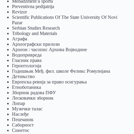
Menadžment u sportu
Preventivna pedijatrija
Revizor
Scientific Publications Of The State University Of Novi
Pazar
Serbian Studies Research
Tribology and Materials
Аграфа
Археографски прилози
Археон : часопис Архива Војводине
Водопривреда
Гласник права
Геронтологија
Годишњак Међ. фил. школе Феликс Ромулијана
Детињство
Европска ревија за право осигурања
Eтноботаника
Зборник радова ПФУ
Лесковачки зборник
Липар
Музички талас
Наслеђе
Пешчаник
Саборност
Синетос