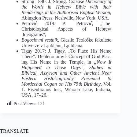
Strong 1890: J. Strong,
Concise Dictionary of
the Words in Hebrew Bible with their
Renderings in the Authorised English Version
,
Abingdon Press, Neshville, New York, USA.
Petrović 2019: P. Petrović, „The
Christological Aspects of Hebrew
Ideograms”,
Bogoslovni vestnik
, Glasilo Teološke fakultete
Univerze v Ljubljani, Ljubljana.
Tigay 2017: J. Tigay, „To Place His Name
There”: Deuteronomy’s Concept of God Plac-
ing His Name in the Temple, in
„Now It
Happened in Those Days”
,
Studies in
Biblical, Assyrian and Other Ancient Near
Eastern Historiography Presented to
Mordechai Cogan on His 75
th
Birthday
, Vol.
1. Eisenbrauns Inc., Winona Lake, Indiana,
USA, 17–26.
Post Views:
121
TRANSLATE