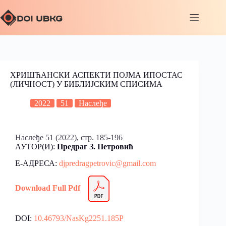
ХРИШЋАНСКИ АСПЕКТИ ПОЈМА ИПОСТАС
(ЛИЧНОСТ) У БИБЛИЈСКИМ СПИСИМА
2022
51
Наслеђе
Наслеђе 51 (2022), стр. 185-196
АУТОР(И):
Предраг З. Петровић
Е-АДРЕСА:
djpredragpetrovic@gmail.com
Download Full Pdf
DOI:
10.46793/NasKg2251.185P