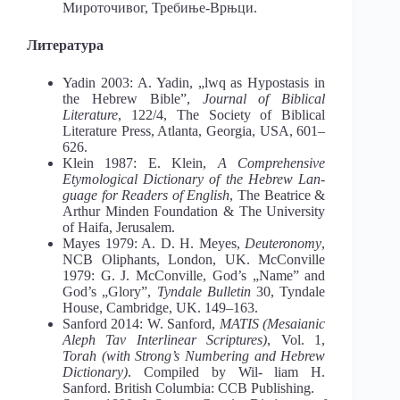
Мироточивог, Требиње-Врњци.
Литература
Yadin 2003: A. Yadin, „lwq as Hypostasis in
the Hebrew Bible”,
Journal of Biblical
Literature
, 122/4, The Society of Biblical
Literature Press, Atlanta, Georgia, USA, 601–
626.
Klein 1987: E. Klein,
A Comprehensive
Etymological Dictionary of the Hebrew Lan-
guage for Readers of English
, The Beatrice &
Arthur Minden Foundation & The University
of Haifa, Jerusalem.
Mayes 1979: A. D. H. Meyes,
Deuteronomy
,
NCB Oliphants, London, UK. McConville
1979: G. J. McConville, God’s „Name” and
God’s „Glory”,
Tyndale Bulle
tin
30, Tyndale
House, Cambridge, UK. 149–163.
Sanford 2014: W. Sanford,
MATIS (Mesaianic
Aleph Tav Interlinear Scriptures)
, Vol. 1,
Torah
(with Strong’s Numbering and Hebrew
Dictionary)
. Compiled by Wil- liam H.
Sanford. British Columbia: CCB Publishing.