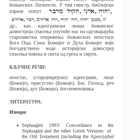
божанских Личности. У том смислу, библијски
изрази попут
и
др., као идеограмски знаци божанског
домостроја спасења упутиће нас на одговарајућа
старозаветна откривења божанских ипостаси
Бога Оца, Сина Божијег и Духа Божијег који
богодејствено воде историјски домострој
спасења човека и света од греха и смрти.
КЉУЧНЕ РЕЧИ:
ипостас, (старојеврејски) идеограми, лице
(Божије), присуство (Божије), Бог, Господ, реч
(Божија), дух (Божији), богоименовања
ЛИТЕРАТУРА:
Извори
Septuagint 1993: Concordance to the
Septuagint and the other Greek Versions of
the Old Testament (including the Apocryphal