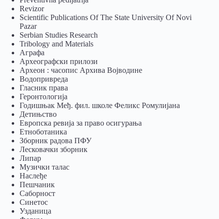
Revizor
Scientific Publications Of The State University Of Novi
Pazar
Serbian Studies Research
Tribology and Materials
Аграфа
Археографски прилози
Археон : часопис Архива Војводине
Водопривреда
Гласник права
Геронтологија
Годишњак Међ. фил. школе Феликс Ромулијана
Детињство
Европска ревија за право осигурања
Eтноботаника
Зборник радова ПФУ
Лесковачки зборник
Липар
Музички талас
Наслеђе
Пешчаник
Саборност
Синетос
Узданица