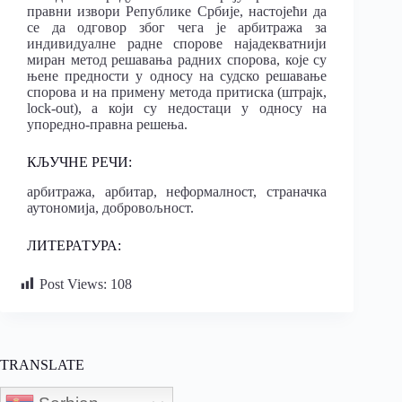
правни извори Републике Србије, настојећи да
се да одговор због чега је арбитража за
индивидуалне радне спорове најадекватнији
миран метод решавања радних спорова, које су
њене предности у односу на судско решавање
спорова и на примену метода притиска (штрајк,
lock-out), a који су недостаци у односу на
упоредно-правна решења.
КЉУЧНЕ РЕЧИ:
арбитража, арбитар, неформалност, страначка
аутономија, добровољност.
ЛИТЕРАТУРА:
Post Views:
108
TRANSLATE