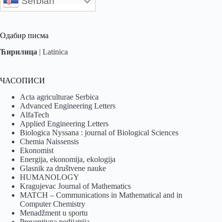
Serbian
Одабир писма
Ћирилица
|
Latinica
ЧАСОПИСИ
Acta agriculturae Serbica
Advanced Engineering Letters
AlfaTech
Applied Engineering Letters
Biologica Nyssana : journal of Biological Sciences
Chemia Naissensis
Ekonomist
Energija, ekonomija, ekologija
Glasnik za društvene nauke
HUMANOLOGY
Kragujevac Journal of Mathematics
MATCH – Communications in Mathematical and in
Computer Chemistry
Menadžment u sportu
Preventivna pedijatrija