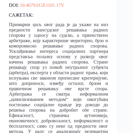
DOI:
10.46793/GP.1101.17V
САЖЕТАК:
Примарни циљ овог рада је да укаже на низ
предности вансудског решавања радних
спорова у односу на судско, а првенствено
арбитраже, коју карактерише мериторно, брзо и
компромисно решавање радних спорова.
Усклађивање интереса социјалних партнера
представља полазну основу у развоју овог
начина решавања радних спорова. Стране
решавају спор уз помоћ неутралног субјекта
(арбитра), експерта у области радног права, који
испуњава све законом прописане критеријуме,
што доприноси, између осталог, брзом и
правичном решавању ове врсте спора.
Арбитража се сматра неформалним
„цивилизованим методом“ који омогућава
постизање социјалне правде јер доводи до
решења спорова на добробит обе стране.
Ефикасност, страначка аутономија,
економичност, добровољност, неформалност и
бесплатност, само су неке од предности овог
метода. У раду се анализирају релевантни