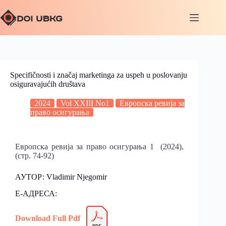
Specifičnosti i značaj marketinga za uspeh u poslovanju
osiguravajućih društava
2024
Vol XXIII No1
Европска ревија за
право осигурања
Европска ревија за право осигурања 1 (2024),
(стр. 74-92)
АУТОР: Vladimir Njegomir
Е-АДРЕСА:
Download Full Pdf