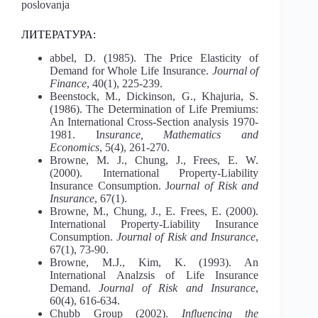
poslovanja
ЛИТЕРАТУРА:
abbel, D. (1985). The Price Elasticity of
Demand for Whole Life
Insurance.
Journal of
Finance
, 40(1), 225-239.
Beenstock, M., Dickinson, G., Khajuria, S.
(1986). The Determination of Life Premiums:
An International Cross-Section analysis 1970-
1981. I
nsurance, Mathematics and
Economics
, 5(4), 261-270.
Browne, M. J., Chung, J., Frees, E. W.
(2000). International Property-Liability
Insurance Consumption. J
ournal of Risk and
Insurance
, 67(1).
Browne, M., Chung, J., E. Frees, E. (2000).
International Property-Liability Insurance
Consumption.
Journal of Risk and Insurance
,
67(1), 73-90.
Browne, M.J., Kim, K. (1993). An
International Analzsis of Life Insurance
Demand.
Journal of Risk and Insurance
,
60(4), 616-634.
Chubb Group (2002).
Influencing the