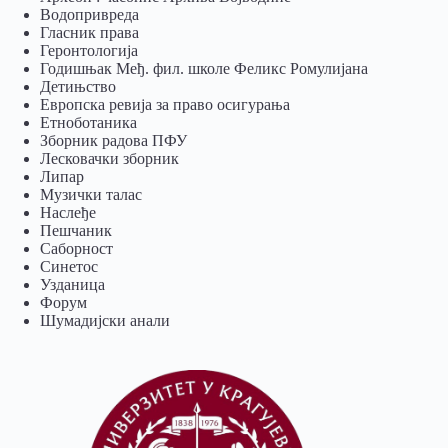
Водопривреда
Гласник права
Геронтологија
Годишњак Међ. фил. школе Феликс Ромулијана
Детињство
Европска ревија за право осигурања
Eтноботаника
Зборник радова ПФУ
Лесковачки зборник
Липар
Музички талас
Наслеђе
Пешчаник
Саборност
Синетос
Узданица
Форум
Шумадијски анали