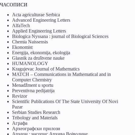
ЧАСОПИСИ
Acta agriculturae Serbica
Advanced Engineering Letters
AlfaTech
Applied Engineering Letters
Biologica Nyssana : journal of Biological Sciences
Chemia Naissensis
Ekonomist
Energija, ekonomija, ekologija
Glasnik za društvene nauke
HUMANOLOGY
Kragujevac Journal of Mathematics
MATCH – Communications in Mathematical and in
Computer Chemistry
Menadžment u sportu
Preventivna pedijatrija
Revizor
Scientific Publications Of The State University Of Novi
Pazar
Serbian Studies Research
Tribology and Materials
Аграфа
Археографски прилози
Археон : часопис Архива Војводине