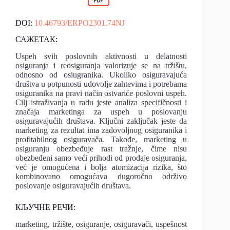
DOI:
10.46793/ERPO2301.74NJ
САЖЕТАК:
Uspeh svih poslovnih aktivnosti u delatnosti
osiguranja i reosiguranja valorizuje se na tržištu,
odnosno od osiugranika. Ukoliko osiguravajuća
društva u potpunosti udovolje zahtevima i potrebama
osiguranika na pravi način ostvariće poslovni uspeh.
Cilj istraživanja u radu jeste analiza specifičnosti i
značaja marketinga za uspeh u poslovanju
osiguravajućih društava. Ključni zaključak jeste da
marketing za rezultat ima zadovoljnog osiguranika i
profitabilnog osiguravača. Takođe, marketing u
osiguranju obezbeđuje rast tražnje, čime nisu
obezbeđeni samo veći prihodi od prodaje osiguranja,
već je omogućena i bolja atomizacija rizika, što
kombinovano omogućava dugoročno održivo
poslovanje osiguravajućih društava.
КЉУЧНЕ РЕЧИ:
marketing, tržište, osiguranje, osiguravači, uspešnost