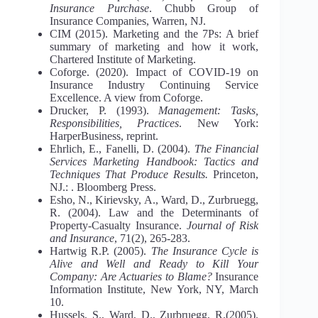
Insurance Purchase
. Chubb Group of
Insurance Companies, Warren, NJ.
CIM (2015). Marketing and the 7Ps: A brief
summary of marketing and how it work,
Chartered Institute of Marketing.
Coforge. (2020). Impact of COVID-19 on
Insurance Industry Continuing Service
Excellence. A view from Coforge.
Drucker, P. (1993).
Management: Tasks,
Responsibilities, Practices
. New York:
HarperBusiness, reprint.
Ehrlich, E., Fanelli, D. (2004).
The Financial
Services Marketing Handbook: Tactics and
Techniques That Produce Results.
Princeton,
NJ.: . Bloomberg Press.
Esho, N., Kirievsky, A., Ward, D., Zurbruegg,
R. (2004). Law and the Determinants of
Property-Casualty Insurance.
Journal of Risk
and Insurance
, 71(2), 265-283.
Hartwig R.P. (2005).
The Insurance Cycle is
Alive and Well and Ready to Kill Your
Company: Are Actuaries to Blame?
Insurance
Information Institute, New York, NY, March
10.
Hussels, S., Ward, D., Zurbruegg, R.(2005).