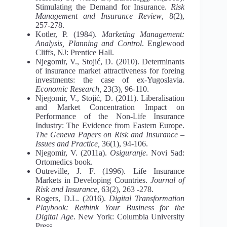
Stimulating the Demand for Insurance.
Risk
Management and Insurance Review
, 8(2),
257-278.
Kotler, P. (1984).
Marketing Management:
Analysis, Planning and Control
. Englewood
Cliffs, NJ: Prentice Hall.
Njegomir, V., Stojić, D. (2010). Determinants
of insurance market attractiveness for foreing
investments: the case of ex-Yugoslavia.
Economic Research,
23(3), 96-110.
Njegomir, V., Stojić, D. (2011). Liberalisation
and Market Concentration Impact on
Performance of the Non-Life Insurance
Industry: The Evidence from Eastern Europe.
The Geneva Papers on Risk and Insurance –
Issues and Practice,
36(1), 94-106.
Njegomir, V. (2011a).
Osiguranje
. Novi Sad:
Ortomedics book.
Outreville, J. F. (1996). Life Insurance
Markets in Developing Countries.
Journal of
Risk and Insurance
, 63(2), 263 -278.
Rogers, D.L. (2016).
Digital Transformation
Playbook: Rethink Your Business for the
Digital Age
. New York: Columbia University
Press.