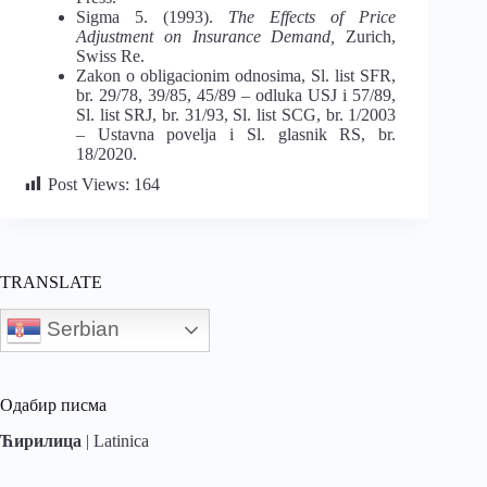
Sigma 5. (1993).
The Effects of Price
Adjustment on Insurance Demand,
Zurich,
Swiss Re.
Zakon o obligacionim odnosima, Sl. list SFR,
br. 29/78, 39/85, 45/89 – odluka USJ i 57/89,
Sl. list SRJ, br. 31/93, Sl. list SCG, br. 1/2003
– Ustavna povelja i Sl. glasnik RS, br.
18/2020.
Post Views:
164
TRANSLATE
Serbian
Одабир писма
Ћирилица
|
Latinica