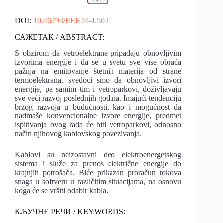
DOI:
10.46793/EEE24-4.50T
САЖЕТАК / ABSTRACT:
S obzirom da vetroelektrane pripadaju obnovljivim
izvorima energije i da se u svetu sve vise obraća
pažnja na emitovanje štetnih materija od strane
termoelektrana, svedoci smo da obnovljivi izvori
energije, pa samim tim i vetroparkovi, doživljavaju
sve veći razvoj poslednjih godina. Imajući tendenciju
brzog razvoja u budućnosti, kao i mogućnost da
nadmaše konvencionalne izvore energije, predmet
ispitivanja ovog rada će biti vetroparkovi, odnosno
način njihovog kablovskog povezivanja.
Kablovi su neizostavni deo elektroenergetskog
sistema i služe za prenos električne energije do
krajnjih potrošača. Biće prikazan proračun tokova
snaga u softveru u različitim situacijama, na osnovu
koga će se vršiti odabir kabla.
КЉУЧНЕ РЕЧИ / KEYWORDS: