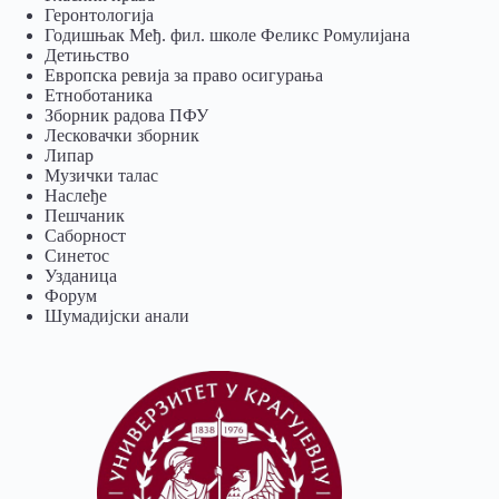
Геронтологија
Годишњак Међ. фил. школе Феликс Ромулијана
Детињство
Европска ревија за право осигурања
Eтноботаника
Зборник радова ПФУ
Лесковачки зборник
Липар
Музички талас
Наслеђе
Пешчаник
Саборност
Синетос
Узданица
Форум
Шумадијски анали