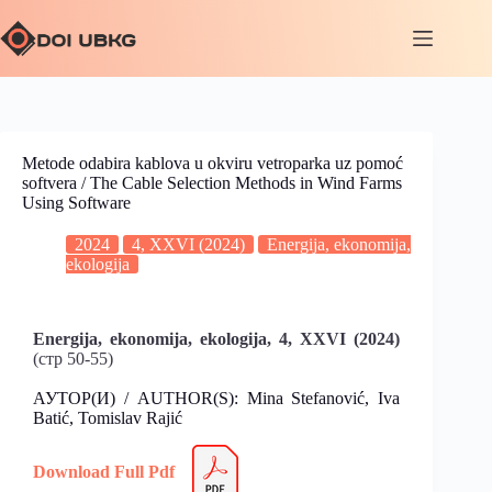
Metode odabira kablova u okviru vetroparka uz pomoć
softvera / The Cable Selection Methods in Wind Farms
Using Software
2024
4, XXVI (2024)
Energija, ekonomija,
ekologija
Energija, ekonomija, ekologija, 4, XXVI
(2024)
(стр 50-55)
АУТОР(И) / AUTHOR(S): Mina Stefanović, Iva
Batić, Tomislav Rajić
Download Full Pdf