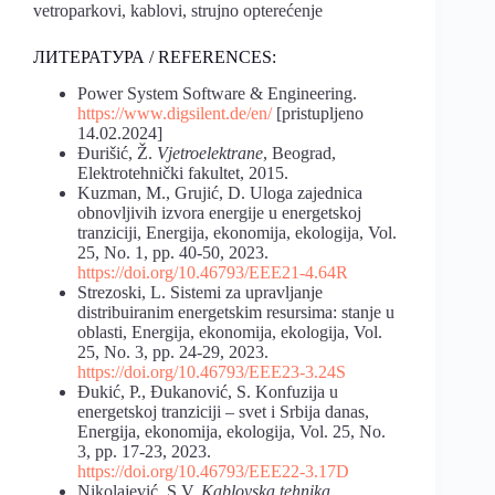
vetroparkovi, kablovi, strujno opterećenje
ЛИТЕРАТУРА / REFERENCES:
Power System Software & Engineering.
https://www.digsilent.de/en/
[pristupljeno
14.02.2024]
Đurišić, Ž.
Vjetroelektrane
, Beograd,
Elektrotehnički fakultet, 2015.
Kuzman, M., Grujić, D. Uloga zajednica
obnovljivih izvora energije u energetskoj
tranziciji, Energija, ekonomija, ekologija, Vol.
25, No. 1, pp. 40-50, 2023.
https://doi.org/10.46793/EEE21-4.64R
Strezoski, L. Sistеmi zа uprаvlјаnjе
distribuirаnim еnеrgеtskim rеsursimа: stanje u
oblasti, Energija, ekonomija, ekologija, Vol.
25, No. 3, pp. 24-29, 2023.
https://doi.org/10.46793/EEE23-3.24S
Đukić, P., Đukanović, S. Konfuzija u
energetskoj tranziciji – svet i Srbija danas,
Energija, ekonomija, ekologija, Vol. 25, No.
3, pp. 17-23, 2023.
https://doi.org/10.46793/EEE22-3.17D
Nikolajević, S.V.
Kablovska tehnika
,