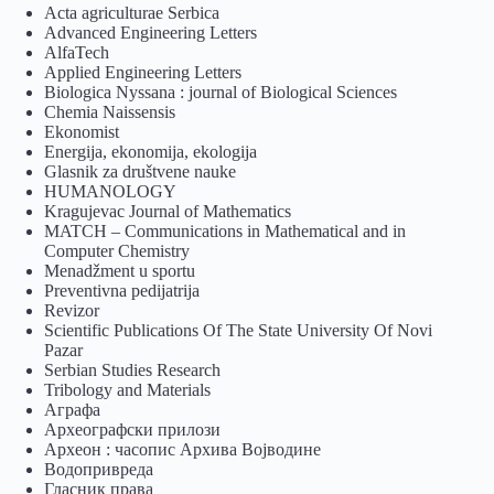
Acta agriculturae Serbica
Advanced Engineering Letters
AlfaTech
Applied Engineering Letters
Biologica Nyssana : journal of Biological Sciences
Chemia Naissensis
Ekonomist
Energija, ekonomija, ekologija
Glasnik za društvene nauke
HUMANOLOGY
Kragujevac Journal of Mathematics
MATCH – Communications in Mathematical and in
Computer Chemistry
Menadžment u sportu
Preventivna pedijatrija
Revizor
Scientific Publications Of The State University Of Novi
Pazar
Serbian Studies Research
Tribology and Materials
Аграфа
Археографски прилози
Археон : часопис Архива Војводине
Водопривреда
Гласник права