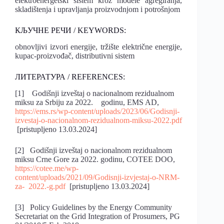
elektroenergetski sistem kroz modele agregiranja,
skladištenja i upravljanja proizvodnjom i potrošnjom
КЉУЧНЕ РЕЧИ / KEYWORDS:
obnovljivi izvori energije, tržište električne energije,
kupac-proizvođač, distributivni sistem
ЛИТЕРАТУРА / REFERENCES:
[1] Godišnji izveštaj o nacionalnom rezidualnom
miksu za Srbiju za 2022. godinu, EMS AD,
https://ems.rs/wp-content/uploads/2023/06/Godisnji-
izvestaj-o-nacionalnom-rezidualnom-miksu-2022.pdf
[pristupljeno 13.03.2024]
[2] Godišnji izveštaj o nacionalnom rezidualnom
miksu Crne Gore za 2022. godinu, COTEE DOO,
https://cotee.me/wp-
content/uploads/2021/09/Godisnji-izvjestaj-o-NRM-
za- 2022.-g.pdf
[pristupljeno 13.03.2024]
[3] Policy Guidelines by the Energy Community
Secretariat on the Grid Integration of Prosumers, PG