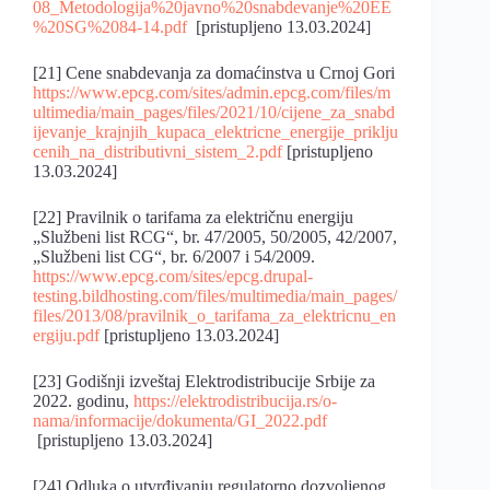
08_Metodologija%20javno%20snabdevanje%20EE
%20SG%2084-14.pdf
[pristupljeno 13.03.2024]
[21] Cene snabdevanja za domaćinstva u Crnoj Gori
https://www.epcg.com/sites/admin.epcg.com/files/m
ultimedia/main_pages/files/2021/10/cijene_za_snabd
ijevanje_krajnjih_kupaca_elektricne_energije_priklju
cenih_na_distributivni_sistem_2.pdf
[pristupljeno
13.03.2024]
[22] Pravilnik o tarifama za električnu energiju
„Službeni list RCG“, br. 47/2005, 50/2005, 42/2007,
„Službeni list CG“, br. 6/2007 i 54/2009.
https://www.epcg.com/sites/epcg.drupal-
testing.bildhosting.com/files/multimedia/main_pages/
files/2013/08/pravilnik_o_tarifama_za_elektricnu_en
ergiju.pdf
[pristupljeno 13.03.2024]
[23] Godišnji izveštaj Elektrodistribucije Srbije za
2022. godinu,
https://elektrodistribucija.rs/o-
nama/informacije/dokumenta/GI_2022.pdf
[pristupljeno 13.03.2024]
[24] Odluka o utvrđivanju regulatorno dozvoljenog