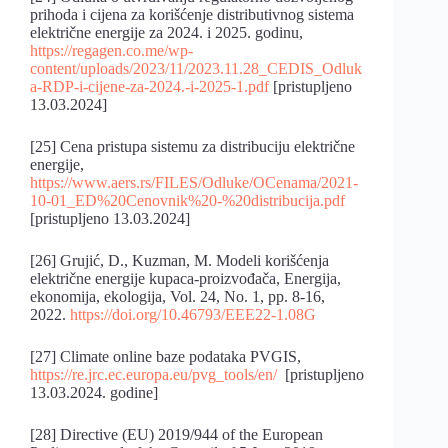
prihoda i cijena za korišćenje distributivnog sistema
električne energije za 2024. i 2025. godinu,
https://regagen.co.me/wp-
content/uploads/2023/11/2023.11.28_CEDIS_Odluk
a-RDP-i-cijene-za-2024.-i-2025-1.pdf
[pristupljeno
13.03.2024]
[25] Cena pristupa sistemu za distribuciju električne
energije,
https://www.aers.rs/FILES/Odluke/OCenama/2021-
10-01_ED%20Cenovnik%20-%20distribucija.pdf
[pristupljeno 13.03.2024]
[26] Grujić, D., Kuzman, M. Modeli korišćenja
električne energije kupaca-proizvođača, Energija,
ekonomija, ekologija, Vol. 24, No. 1, pp. 8-16,
2022.
https://doi.org/10.46793/EEE22-1.08G
[27] Climate online baze podataka PVGIS,
https://re.jrc.ec.europa.eu/pvg_tools/en/
[pristupljeno
13.03.2024. godine]
[28] Directive (EU) 2019/944 of the European