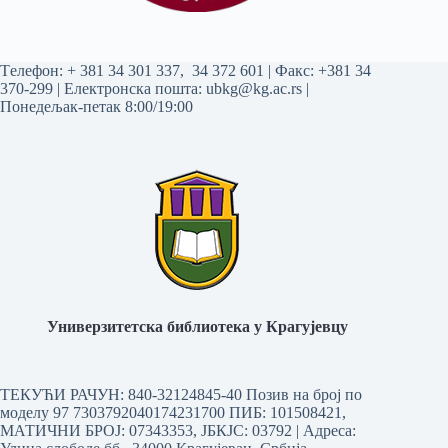
Tелефон:
+ 381 34 301 337
,
34 372 601
| Факс: +381 34
370-299 | Електронска пошта:
ubkg@kg.ac.rs
|
Понедељак-петак 8:00/19:00
Универзитетска библиотека у Крагујевцу
ТЕКУЋИ РАЧУН: 840-32124845-40 Позив на број по
моделу 97 7303792040174231700
ПИБ: 101508421,
МАТИЧНИ БРОЈ: 07343353, ЈБКЈС: 03792 | Aдреса: