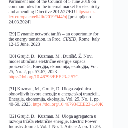
Parliament and of the Council of 5 June 2019 on
common rules for the internal market for electricity
and amending Directive 2012/27/EU
https://eur-
lex.europa.eu/eli/dir/2019/944/oj
[pristupljeno
24.03.2024]
[29] Dynamic network tariffs – an opportunity for
the energy transition, in Proc.
CIRED,
Rome, Italy,
12-15 June, 2023
[30] Grujić, D., Kuzman, M., Đurišić, Ž. Novi
model obračuna električne energije kupaca-
proizvođača, Energija, ekonomija, ekologija, Vol.
25, No. 2, pp. 57-67, 2023
https://doi.org/10.46793/EEE23-2.57G
[31] Kuzman, M., Grujić, D. Uloga zajednica
obnovljivih izvora energije u energetskoj tranziciji,
Energija, ekonomija, ekologija, Vol. 25, No. 1, pp.
40-50, 2023.
https://doi.org/10.46793/EEE23-1.40K
[32] Grujić, D., Kuzman, M. Uloga agregatora u
razvoju tržišta električne energije, Electric Power
Industry Journal, Vol. 1 No. 1, Article 2, pp. 15-29,