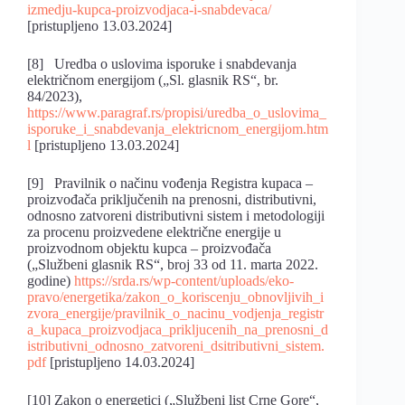
izmedju-kupca-proizvodjaca-i-snabdevaca/
[pristupljeno 13.03.2024]
[8] Uredba o uslovima isporuke i snabdevanja
električnom energijom („Sl. glasnik RS“, br.
84/2023),
https://www.paragraf.rs/propisi/uredba_o_uslovima_
isporuke_i_snabdevanja_elektricnom_energijom.htm
l
[pristupljeno 13.03.2024]
[9] Pravilnik o načinu vođenja Registra kupaca –
proizvođača priključenih na prenosni, distributivni,
odnosno zatvoreni distributivni sistem i metodologiji
za procenu proizvedene električne energije u
proizvodnom objektu kupca – proizvođača
(„Službeni glasnik RS“, broj 33 od 11. marta 2022.
godine)
https://srda.rs/wp-content/uploads/eko-
pravo/energetika/zakon_o_koriscenju_obnovljivih_i
zvora_energije/pravilnik_o_nacinu_vodjenja_registr
a_kupaca_proizvodjaca_prikljucenih_na_prenosni_d
istributivni_odnosno_zatvoreni_dsitributivni_sistem.
pdf
[pristupljeno 14.03.2024]
[10] Zakon o energetici („Službeni list Crne Gore“,