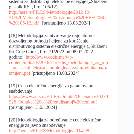
sistemu za distribuciju električne energije („Službeni
glasnik RS“, broj 105/12),
http://aers.rs/FILES/Metodologije/2012-10-
31%20Metodologija%20distribucija%20EE%20SG
%20105-12.pdf
[pristupljeno 13.03.2024]
[18] Metodologija za utvrđivanje regulatorno
dozvoljenog prihoda i cijena za korišćenje
distributivnog sistema električne energije („Službeni
list Crne Gore“, broj 71/2022 od 08.07.2022.
godine),
http://www.cedis.me/wp-
content/uploads/2018/11/cedis_metodologija_za_rdp
_precisceni_tekst-metodologie-sa-svim-odlukama-o-
izmjeni.pdf
[pristupljeno 13.03.2024]
[19] Cena električne energije za garantovano
snabdevanje.
https://www.aers.rs/FILES/Odluke/OCenama/20230
926_Odluka%20o%20regulisanoj%20ceni.pdf
[pristupljeno 13.03.2024]
[20] Metodologija za određivanje cene električne
energije za javno snabdevanje.
http://aers.rs/FILES/Metodologije/2014-08-