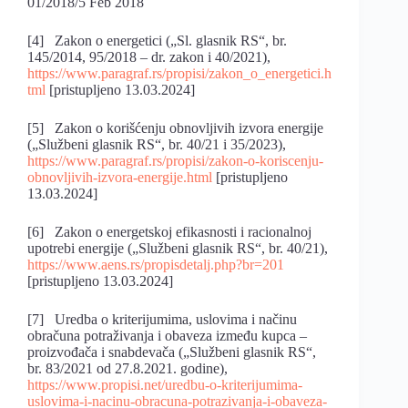
01/2018/5 Feb 2018
[4] Zakon o energetici („Sl. glasnik RS“, br.
145/2014, 95/2018 – dr. zakon i 40/2021),
https://www.paragraf.rs/propisi/zakon_o_energetici.h
tml
[pristupljeno 13.03.2024]
[5] Zakon o korišćenju obnovljivih izvora energije
(„Službeni glasnik RS“, br. 40/21 i 35/2023),
https://www.paragraf.rs/propisi/zakon-o-koriscenju-
obnovljivih-izvora-energije.html
[pristupljeno
13.03.2024]
[6] Zakon o energetskoj efikasnosti i racionalnoj
upotrebi energije („Službeni glasnik RS“, br. 40/21),
https://www.aens.rs/propisdetalj.php?br=201
[pristupljeno 13.03.2024]
[7] Uredba o kriterijumima, uslovima i načinu
obračuna potraživanja i obaveza između kupca –
proizvođača i snabdevača („Službeni glasnik RS“,
br. 83/2021 od 27.8.2021. godine),
https://www.propisi.net/uredbu-o-kriterijumima-
uslovima-i-nacinu-obracuna-potrazivanja-i-obaveza-