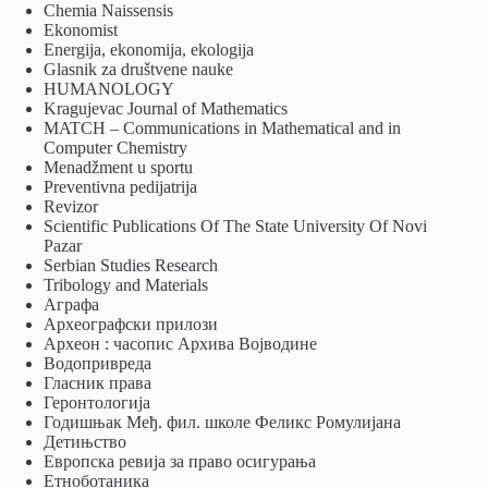
Chemia Naissensis
Ekonomist
Energija, ekonomija, ekologija
Glasnik za društvene nauke
HUMANOLOGY
Kragujevac Journal of Mathematics
MATCH – Communications in Mathematical and in
Computer Chemistry
Menadžment u sportu
Preventivna pedijatrija
Revizor
Scientific Publications Of The State University Of Novi
Pazar
Serbian Studies Research
Tribology and Materials
Аграфа
Археографски прилози
Археон : часопис Архива Војводине
Водопривреда
Гласник права
Геронтологија
Годишњак Међ. фил. школе Феликс Ромулијана
Детињство
Европска ревија за право осигурања
Eтноботаника