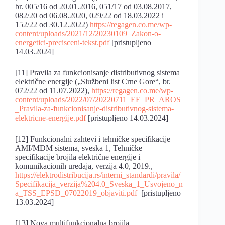
br. 005/16 od 20.01.2016, 051/17 od 03.08.2017,
082/20 od 06.08.2020, 029/22 od 18.03.2022 i
152/22 od 30.12.2022)
https://regagen.co.me/wp-
content/uploads/2021/12/20230109_Zakon-o-
energetici-precisceni-tekst.pdf
[pristupljeno
14.03.2024]
[11] Pravila za funkcionisanje distributivnog sistema
električne energije („Službeni list Crne Gore“, br.
072/22 od 11.07.2022),
https://regagen.co.me/wp-
content/uploads/2022/07/20220711_EE_PR_AROS
_Pravila-za-funkcionisanje-distributivnog-sistema-
elektricne-energije.pdf
[pristupljeno 14.03.2024]
[12] Funkcionalni zahtevi i tehničke specifikacije
AMI/MDM sistema, sveska 1, Tehničke
specifikacije brojila električne energije i
komunikacionih uređaja, verzija 4.0, 2019.,
https://elektrodistribucija.rs/interni_standardi/pravila/
Specifikacija_verzija%204.0_Sveska_1_Usvojeno_n
a_TSS_EPSD_07022019_objaviti.pdf
[pristupljeno
13.03.2024]
[13] Nova multifunkcionalna brojila,