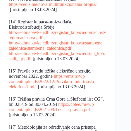
https://cedis.me/nova-multifunkcionalna-brojila/
[pristupljeno 13.03.2024]
[14] Registar kupaca-proizvođača,
Elektrodistribucija Srbije:
http://edbnabavke.edb.rs/registar_kupaca/domacinstv
a/domacinstva.pdf
,
http://edbnabavke.edb.rs/registar_kupaca/stambena_
zajednica/stambena_zajednica.pdf
,
http://edbnabavke.edb.rs/registar_kupaca/ostali_kp/o
stali_kp.pdf
[pristupljeno 13.03.2024]
[15] Pravila o radu tržišta električne energije,
novembar 2022. godine
https://ems.rs/wp-
content/uploads/2022/12/Pravila-o-radu-trzista-
elektricn-1.pdf
[pristupljeno 13.03.2024]
[16] Tržišna pravila Crna Gora („Službeni list CG“,
br. 025/19 od 30.04.2019)
https://cotee.me/wp-
content/uploads/2021/09/Trzisna-pravila.pdf
[pristupljeno 13.03.2024]
[17] Metodologija za određivanje cena pristupa