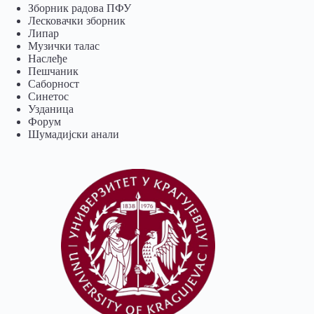
Зборник радова ПФУ
Лесковачки зборник
Липар
Музички талас
Наслеђе
Пешчаник
Саборност
Синетос
Узданица
Форум
Шумадијски анали