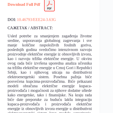
Download Full Pdf
DOI:
10.46793/EEE24-3.63G
САЖЕТАК / ABSTRACT:
Usled potrebe za smanjenjem zagađenja životne
sredine, usporavanja globalnog zagrevanja i sve
manje količine raspoloživih fosilnih goriva,
poslednjih godina svedočimo intenzivnom razvoju
proizvodnje električne energije iz obnovljivih izvora,
kao i razvoju tržišta električne energije. U okviru
ovog rada biće izvršena uporedna analiza učesnika
na tržištu električne energije u Crnoj Gori i Republici
Srbiji, kao i njihovog uticaja na distributivni
elektroenergetski sistem. Posebna pažnja biće
posvećena kupcima-proizvođačima. Biće prikazani
modeli obračuna električne energije kupaca-
proizvođača i mogućnosti za njihove dodatne uštede
kako energetske, tako i finansijske. Na kraju rada
biće date preporuke za buduću lakšu integraciju
kupaca-proizvođača i proizvođača električne
energije iz obnovljivih izvora energije u distributivni