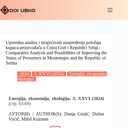
Uporedna analiza i mogućnosti unapređenja položaja
kupaca-proizvođača u Crnoj Gori i Republici Srbiji /
Comparative Analysis and Possibilities of Improving the
Status of Prosumers in Montenegro and the Republic of
Serbia
2024
3, XXVI (2024)
Energija, ekonomija,
ekologija
Energija, ekonomija, ekologija, 3, XXVI
(2024)
(стр. 63-69)
АУТОР(И) / AUTHOR(S): Dunja Grujić, Dušan
Vućić, Miloš Kuzman