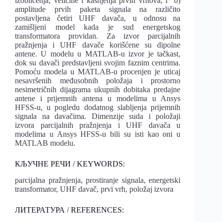
izobličenja, veličine i kašnjenja prvih vrhova, i b)
amplitude prvih paketa signala na različito
postavljena četiri UHF davača, u odnosu na
zamišljeni model kada je sud energetskog
transformatora providan. Za izvor parcijalnih
pražnjenja i UHF davače korišćene su dipolne
antene. U modelu u MATLAB-u izvor je tačkast,
dok su davači predstavljeni svojim faznim centrima.
Pomoću modela u MATLAB-u procenjen je uticaj
nesavršenih međusobnih položaja i prostorno
nesimetričnih dijagrama ukupnih dobitaka predajne
antene i prijemnih antena u modelima u Ansys
HFSS-u, u pogledu dodatnog slabljenja prijemnih
signala na davačima. Dimenzije suda i položaji
izvora parcijalnih pražnjenja i UHF davača u
modelima u Ansys HFSS-u bili su isti kao oni u
MATLAB modelu.
КЉУЧНЕ РЕЧИ / KEYWORDS:
parcijalna pražnjenja, prostiranje signala, energetski
transformator, UHF davač, prvi vrh, položaj izvora
ЛИТЕРАТУРА / REFERENCES: