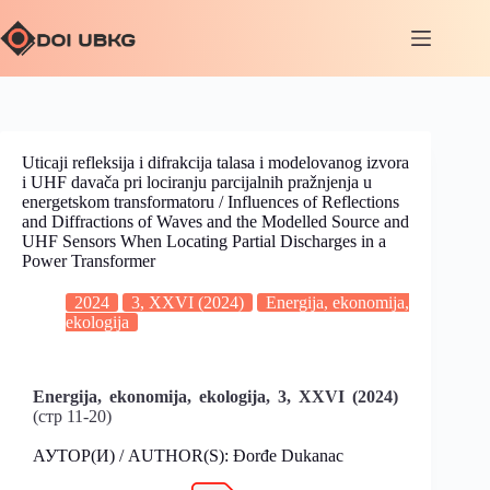
Uticaji refleksija i difrakcija talasa i modelovanog izvora
i UHF davača pri lociranju parcijalnih pražnjenja u
energetskom transformatoru / Influences of Reflections
and Diffractions of Waves and the Modelled Source and
UHF Sensors When Locating Partial Discharges in a
Power Transformer
2024
3, XXVI (2024)
Energija, ekonomija,
ekologija
Energija, ekonomija, ekologija, 3, XXVI
(2024)
(стр 11-20)
АУТОР(И) / AUTHOR(S): Đorđe Dukanac