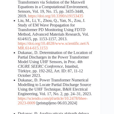
Transformers via Solution of the Maxwell
Equations in a Computational Environment,
Sensors, Vol. 19, No. 15, pp. 3435-3448,
2019.
https://doi.org/10.3390/s19153435
Liu, M., Li, Y., Zhou, Q., Yan, N., Zou, J.
Study of EM Wave Propagation for
Transformer PD Monitoring Using FDTD
Method, Advanced Materials Research, Vol.
614/615, pp. 1153-1157, 2013.
https://doi.org/10.4028/www.scientific.net/A
MR.614-615.1153
Dukanac, D. Determination of the Location of
Partial Discharges in the Power Transformer
Model Using UHF Sensors, in Proc.
4th
CIGRE
SEERC Conference
, Istanbul,
Türkiye, pp. 192-202, Art. ID: 87, 11-12
October 2023.
Dukanac, Đ. Power Transformer Numerical
Modelling to Locate Partial Discharge Source
Using the UHF Technique, B&H Electrical
Engineering, Vol. 17, No. 2, pp. 24–31, 2023.
https://sciendo.com/pl/article/10.2478/bhee-
2023-0009
[pristupljeno 06.03.2024]
Dukanac, Đ. Analiza uticaja aktivnih delova