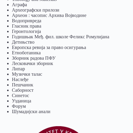
Аграфа
Археографски прилози
Археон : часопис Архива Војводине
Водопривреда
Гласник права
Геронтологија
Годишњак Међ. фил. школе Феликс Ромулијана
Детињство
Европска ревија за право осигурања
Eтноботаника
Зборник радова ПФУ
Лесковачки зборник
Липар
Музички талас
Наслеђе
Пешчаник
Саборност
Синетос
Узданица
Форум
Шумадијски анали