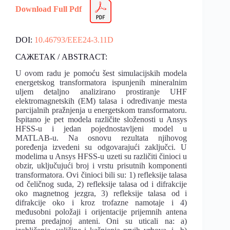
Download Full Pdf
DOI:
10.46793/EEE24-3.11D
САЖЕТАК / ABSTRACT:
U ovom radu je pomoću šest simulacijskih modela
energetskog transformatora ispunjenih mineralnim
uljem detaljno analizirano prostiranje UHF
elektromagnetskih (EM) talasa i određivanje mesta
parcijalnih pražnjenja u energetskom transformatoru.
Ispitano je pet modela različite složenosti u Ansys
HFSS-u i jedan pojednostavljeni model u
MATLAB-u. Na osnovu rezultata njihovog
poređenja izvedeni su odgovarajući zaključci. U
modelima u Ansys HFSS-u uzeti su različiti činioci u
obzir, uključujući broj i vrstu prisutnih komponenti
transformatora. Ovi činioci bili su: 1) refleksije talasa
od čeličnog suda, 2) refleksije talasa od i difrakcije
oko magnetnog jezgra, 3) refleksije talasa od i
difrakcije oko i kroz trofazne namotaje i 4)
međusobni položaji i orijentacije prijemnih antena
prema predajnoj anteni. Oni su uticali na: a)