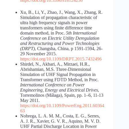
https://doi.org/10.3390/s18124236
Xu, B., Li, Y., Zhao, J., Wang, X., Zhang, R.
Simulation of propagation characteristic of
ultra high frequency signals in power
transformers using finite difference time
domain method, in Proc.
5th International
Conference on Electric Utility Deregulation
and Restructuring and Power Technologies
(DRPT)
, Changsha, China, p 1591-1594, 26-
29 November 2015.
https://doi.org/10.1109/DRPT.2015.7432496
Shirdel, N., Akbari, A., Mirzaei, H.R.,
Abrishamian, M.S. Three-Dimensional
Simulation of UHF Signal Propagation in
Transformer using FDTD Method, in Proc.
International Conference on Power
Engineering, Energy and Electrical Drives
,
Torremolinos (Málaga), Spain, pp. 1–6, 11-13
May 2011.
https://doi.org/10.1109/PowerEng.2011.60364
63
Nobrega, L. A. M. M., Costa, E. G., Serres,
A. J. R., Xavier, G. V. R., Aquino, M. V. D.
UHF Partial Discharge Location in Power