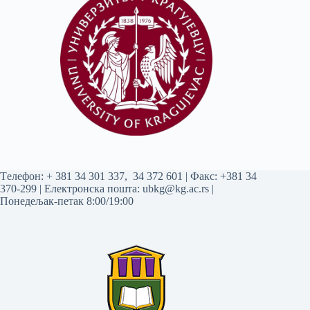
Tелефон:
+ 381 34 301 337
,
34 372 601
| Факс: +381 34
370-299 | Електронска пошта:
ubkg@kg.ac.rs
|
Понедељак-петак 8:00/19:00