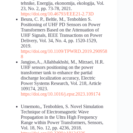
tehnike, Energija, ekonomija, ekologija, Vol.
23, No. 2, pp. 73-78, 2021.
https://doi.org/10.46793/EEE21-2.73D
Beura, C. P., Beltle, M., Tenbohlen S.
Positioning of UHF PD Sensors on Power
Transformers Based on the Attenuation of
UHF Signals, IEEE Transactions on Power
Delivery, Vol. 34, No. 4, pp. 1520-1529,
2019.
https://doi.org/10.1109/TPWRD.2019.290958
8
Jangjoo,A., Allahbakhshi, M., Mirzaei, H.R.
UHF sensors positioning on the power
transformer tank to enhance the partial
discharge localization accuracy, Electric
Power Systems Research, Vol. 218, Article
109174, 2023.
https://doi.org/10.1016/j.epsr.2023.109174
Umemoto,, Tenbohlen, S. Novel Simulation
Technique of Electromagnetic Wave
Propagation in the Ultra High Frequency
Range within Power Transformers, Sensors,
Vol. 18, No. 12, pp. 4236, 2018.