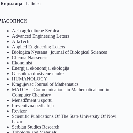
Ћирилица
|
Latinica
ЧАСОПИСИ
Acta agriculturae Serbica
Advanced Engineering Letters
AlfaTech
Applied Engineering Letters
Biologica Nyssana : journal of Biological Sciences
Chemia Naissensis
Ekonomist
Energija, ekonomija, ekologija
Glasnik za društvene nauke
HUMANOLOGY
Kragujevac Journal of Mathematics
MATCH – Communications in Mathematical and in
Computer Chemistry
Menadžment u sportu
Preventivna pedijatrija
Revizor
Scientific Publications Of The State University Of Novi
Pazar
Serbian Studies Research
Tribology and Materials