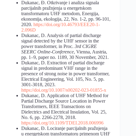
Dukanac, Đ. Otkrivanje i analiza signala
parcijalnih pražnjenja u energetskom
transformatoru UHF metodom, Energija,
ekonomija, ekologija, 22, No. 1-2, pp. 96-101,
2020.
https://doi.org/10.46793/EEE20-1-
2.096D
Dukanac, D. Analysis of partial discharge
signal detected by the UHF sensor in the
power transformer, in Proc.
3rd CIGRE
SEERC Online-Conference
, Vienna, Austria,
pp. 1–9, paper no. 1189, 30 November, 2021.
Dukanac, D. Extraction of partial discharge
signal in predominant VHF range in the
presence of strong noise in power transformer,
Electrical Engineering, Vol. 105, No. 5, pp.
3001-3018, 2023.
https://doi.org/10.1007/s00202-023-01855-x
Dukanac, D. Application of UHF Method for
Partial Discharge Source Location in Power
Transformers, IEEE Transactions on
Dielectrics and Electrical Insulation, Vol. 25,
No. 6, pp. 2266-2278, 2018.
https://doi.org/10.1109/TDEI.2018.006996
Dukanac, Đ. Lociranje parcijalnih pražnjenja
u energetskom transformatoru primenom UHF