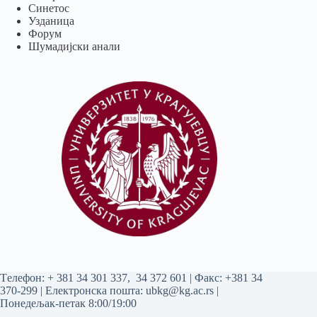
Синетос
Узданица
Форум
Шумадијски анали
Tелефон:
+ 381 34 301 337
,
34 372 601
| Факс: +381 34
370-299 | Електронска пошта:
ubkg@kg.ac.rs
|
Понедељак-петак 8:00/19:00