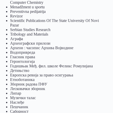
Computer Chemistry
Menadžment u sportu
Preventivna pedijatrija
Revizor
Scientific Publications Of The State University Of Novi
Pazar
Serbian Studies Research
Tribology and Materials
Аграфа
Археографски прилози
Археон : часопис Архива Војводине
Водопривреда
Гласник права
Геронтологија
Годишњак Међ. фил. школе Феликс Ромулијана
Детињство
Европска ревија за право осигурања
Eтноботаника
Зборник радова ПФУ
Лесковачки зборник
Липар
Музички талас
Наслеђе
Пешчаник
Саборност