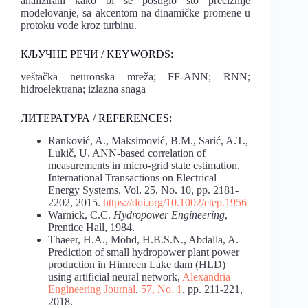
analizirani kako bi se postiglo što preciznije
modelovanje, sa akcentom na dinamičke promene u
protoku vode kroz turbinu.
КЉУЧНЕ РЕЧИ / KEYWORDS:
veštačka neuronska mreža; FF-ANN; RNN;
hidroelektrana; izlazna snaga
ЛИТЕРАТУРА / REFERENCES:
Ranković, A., Maksimović, B.M., Sarić, A.T.,
Lukič, U. ANN-based correlation of
measurements in micro-grid state estimation,
International Transactions on Electrical
Energy Systems, Vol. 25, No. 10, pp. 2181-
2202, 2015.
https://doi.org/10.1002/etep.1956
Warnick, C.C.
Hydropower Engineering
,
Prentice Hall, 1984.
Thaeer, H.A., Mohd, H.B.S.N., Abdalla, A.
Prediction of small hydropower plant power
production in Himreen Lake dam (HLD)
using artificial neural network,
Alexandria
Engineering Journal
,
57, No. 1
, pp. 211-221,
2018.