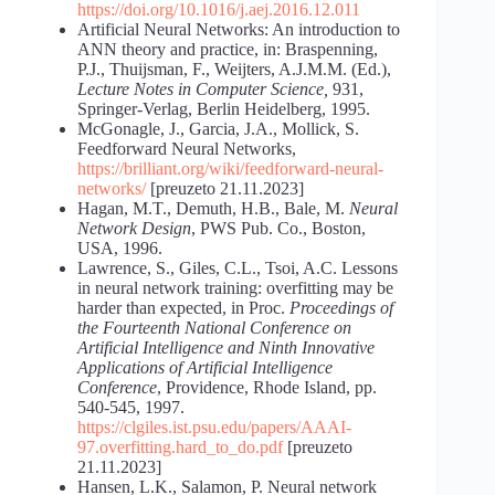
https://doi.org/10.1016/j.aej.2016.12.011
Artificial Neural Networks: An introduction to
ANN theory and practice, in: Braspenning,
P.J., Thuijsman, F., Weijters, A.J.M.M. (Ed.),
Lecture Notes in Computer Science,
931,
Springer-Verlag, Berlin Heidelberg, 1995.
McGonagle, J., Garcia, J.A., Mollick, S.
Feedforward Neural Networks,
https://brilliant.org/wiki/feedforward-neural-
networks/
[preuzeto 21.11.2023]
Hagan, M.T., Demuth, H.B., Bale, M.
Neural
Network Design
, PWS Pub. Co., Boston,
USA, 1996.
Lawrence, S., Giles, C.L., Tsoi, A.C. Lessons
in neural network training: overfitting may be
harder than expected, in Proc.
Proceedings of
the Fourteenth National Conference on
Artificial Intelligence and Ninth Innovative
Applications of Artificial Intelligence
Conference
, Providence, Rhode Island, pp.
540-545, 1997.
https://clgiles.ist.psu.edu/papers/AAAI-
97.overfitting.hard_to_do.pdf
[preuzeto
21.11.2023]
Hansen, L.K., Salamon, P. Neural network