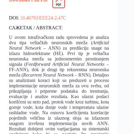
DOI:
10.46793/EEE24-2.47C
САЖЕТАК / ABSTRACT:
U ovom istraživačkom radu sprovedena je analiza
dva tipa veštačkih neuronskih mreža (
Artificial
Neural Network
– ANN) za predikciju snage na
izlazu hidroelektrane (HE). Prvi tip je veštačka
neuronska mreža sa jednosmernim prostiranjem
signala (
Feedforward Artificial Neural Networks
–
FF-ANN), dok je drugi tip rekurentna neuronska
mreža (
Recurrent Neural Network
– RNN). Detaljno
su analizirani koraci koji su preduzeti u procesu
implementacije neuronskih mreža za ovu svrhu, od
prikupljanja i pripreme podataka do treniranja,
evaluacije i analize rezultata. Kao ulazni podaci
korišćeni su neto pad, protok vode kroz turbinu, kota
gornje vode, kota donje vode i temperatura ulazne
rashladne vode. Na osnovu koeficijenta korelacije
pojedinih veličina iz ulaznog sloja sa izlaznom
snagom izvršena implementacija novih ANN.
Rezultati dobijeni ovim varijacijama su sistematski