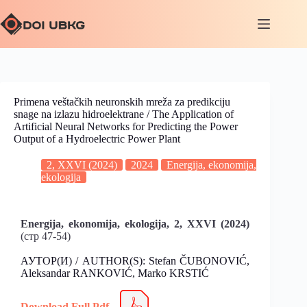
Primena veštačkih neuronskih mreža za predikciju
snage na izlazu hidroelektrane / The Application of
Artificial Neural Networks for Predicting the Power
Output of a Hydroelectric Power Plant
2, XXVI (2024)
2024
Energija, ekonomija,
ekologija
Energija, ekonomija, ekologija, 2, XXVI
(2024)
(стр 47-54)
АУТОР(И) / AUTHOR(S): Stefan ČUBONOVIĆ,
Aleksandar RANKOVIĆ, Marko KRSTIĆ
Download Full Pdf