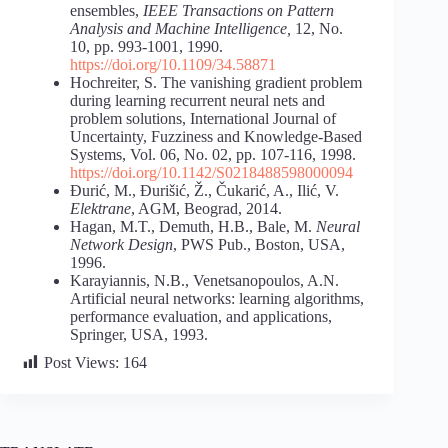
ensembles,
IEEE Transactions on Pattern
Analysis and Machine Intelligence
,
12, No.
10, pp. 993-1001, 1990.
https://doi.org/10.1109/34.58871
Hochreiter, S. The vanishing gradient problem
during learning recurrent neural nets and
problem solutions, International Journal of
Uncertainty, Fuzziness and Knowledge-Based
Systems, Vol. 06, No. 02, pp. 107-116, 1998.
https://doi.org/10.1142/S0218488598000094
Đurić, M., Đurišić, Ž., Čukarić, A., Ilić, V.
Elektrane
, AGM, Beograd, 2014.
Hagan, M.T., Demuth, H.B., Bale, M.
Neural
Network Design
, PWS Pub., Boston, USA,
1996.
Karayiannis, N.B., Venetsanopoulos, A.N.
Artificial neural networks: learning algorithms,
performance evaluation, and applications,
Springer, USA, 1993.
Post Views:
164