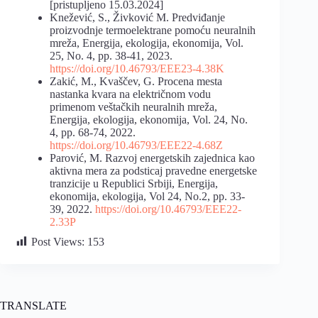
[pristupljeno 15.03.2024]
Knežević, S., Živković M. Predviđanje
proizvodnje termoelektrane pomoću neuralnih
mreža, Energija, ekologija, ekonomija, Vol.
25, No. 4, pp. 38-41, 2023.
https://doi.org/10.46793/EEE23-4.38K
Zakić, M., Kvaščev, G. Procena mesta
nastanka kvara na električnom vodu
primenom veštačkih neuralnih mreža,
Energija, ekologija, ekonomija, Vol. 24, No.
4, pp. 68-74, 2022.
https://doi.org/10.46793/EEE22-4.68Z
Parović, M. Razvoj energetskih zajednica kao
aktivna mera za podsticaj pravedne energetske
tranzicije u Republici Srbiji, Energija,
ekonomija, ekologija, Vol 24, No.2, pp. 33-
39, 2022.
https://doi.org/10.46793/EEE22-
2.33P
Post Views:
153
TRANSLATE