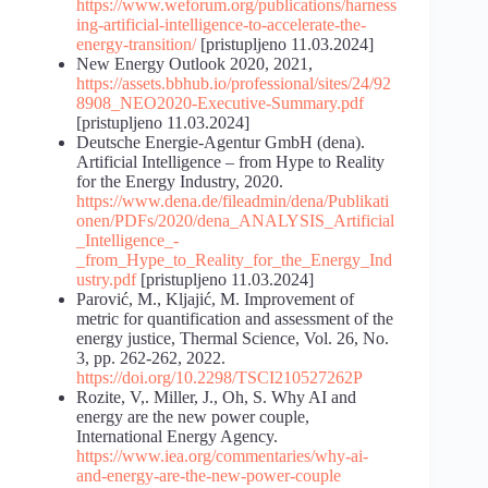
https://www.weforum.org/publications/harness
ing-artificial-intelligence-to-accelerate-the-
energy-transition/
[pristupljeno 11.03.2024]
New Energy Outlook 2020, 2021,
https://assets.bbhub.io/professional/sites/24/92
8908_NEO2020-Executive-Summary.pdf
[pristupljeno 11.03.2024]
Deutsche Energie-Agentur GmbH (dena).
Artificial Intelligence – from Hype to Reality
for the Energy Industry, 2020.
https://www.dena.de/fileadmin/dena/Publikati
onen/PDFs/2020/dena_ANALYSIS_Artificial
_Intelligence_-
_from_Hype_to_Reality_for_the_Energy_Ind
ustry.pdf
[pristupljeno 11.03.2024]
Parović, M., Kljajić, M. Improvement of
metric for quantification and assessment of the
energy justice, Thermal Science, Vol. 26, No.
3, pp. 262-262, 2022.
https://doi.org/10.2298/TSCI210527262P
Rozite, V,. Miller, J., Oh, S. Why AI and
energy are the new power couple,
International Energy Agency.
https://www.iea.org/commentaries/why-ai-
and-energy-are-the-new-power-couple