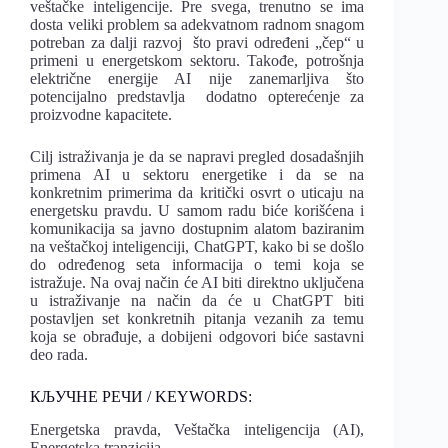
veštačke inteligencije. Pre svega, trenutno se ima
dosta veliki problem sa adekvatnom radnom snagom
potreban za dalji razvoj što pravi određeni „čep“ u
primeni u energetskom sektoru. Takođe, potrošnja
električne energije AI nije zanemarljiva što
potencijalno predstavlja dodatno opterećenje za
proizvodne kapacitete.
Cilj istraživanja je da se napravi pregled dosadašnjih
primena AI u sektoru energetike i da se na
konkretnim primerima da kritički osvrt o uticaju na
energetsku pravdu. U samom radu biće korišćena i
komunikacija sa javno dostupnim alatom baziranim
na veštačkoj inteligenciji, ChatGPT, kako bi se došlo
do određenog seta informacija o temi koja se
istražuje. Na ovaj način će AI biti direktno uključena
u istraživanje na način da će u ChatGPT biti
postavljen set konkretnih pitanja vezanih za temu
koja se obrađuje, a dobijeni odgovori biće sastavni
deo rada.
КЉУЧНЕ РЕЧИ / KEYWORDS:
Energetska pravda, Veštačka inteligencija (AI),
Energetska tranzicija