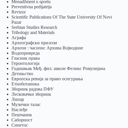
Menadžment u sportu
Preventivna pedijatrija
Revizor
Scientific Publications Of The State University Of Novi
Pazar
Serbian Studies Research
Tribology and Materials
Аграфа
Археографски прилози
Археон : часопис Архива Војводине
Водопривреда
Гласник права
Геронтологија
Годишњак Међ. фил. школе Феликс Ромулијана
Детињство
Европска ревија за право осигурања
Eтноботаника
Зборник радова ПФУ
Лесковачки зборник
Липар
Музички талас
Наслеђе
Пешчаник
Саборност
Синетос