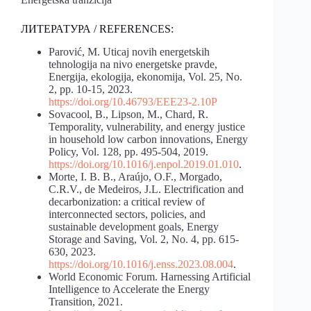
ЛИТЕРАТУРА / REFERENCES:
Parović, M. Uticaj novih energetskih
tehnologija na nivo energetske pravde,
Energija, ekologija, ekonomija, Vol. 25, No.
2, pp. 10-15, 2023.
https://doi.org/10.46793/EEE23-2.10P
Sovacool, B., Lipson, M., Chard, R.
Temporality, vulnerability, and energy justice
in household low carbon innovations, Energy
Policy, Vol. 128, pp. 495-504, 2019.
https://doi.org/10.1016/j.enpol.2019.01.010
.
Morte, I. B. B., Araújo, O.F., Morgado,
C.R.V., de Medeiros, J.L. Electrification and
decarbonization: a critical review of
interconnected sectors, policies, and
sustainable development goals, Energy
Storage and Saving, Vol. 2, No. 4, pp. 615-
630, 2023.
https://doi.org/10.1016/j.enss.2023.08.004
.
World Economic Forum. Harnessing Artificial
Intelligence to Accelerate the Energy
Transition, 2021.