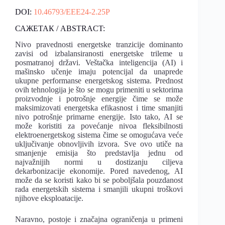
DOI:
10.46793/EEE24-2.25P
САЖЕТАК / ABSTRACT:
Nivo pravednosti energetske tranzicije dominanto
zavisi od izbalansiranosti energetske trileme u
posmatranoj državi. Veštačka inteligencija (AI) i
mašinsko učenje imaju potencijal da unaprede
ukupne performanse energetskog sistema. Prednost
ovih tehnologija je što se mogu primeniti u sektorima
proizvodnje i potrošnje energije čime se može
maksimizovati energetska efikasnost i time smanjiti
nivo potrošnje primarne energije. Isto tako, AI se
može koristiti za povećanje nivoa fleksibilnosti
elektroenergetskog sistema čime se omogućava veće
uključivanje obnovljivih izvora. Sve ovo utiče na
smanjenje emisija što predstavlja jednu od
najvažnijih normi u dostizanju ciljeva
dekarbonizacije ekonomije. Pored navedenog, AI
može da se koristi kako bi se poboljšala pouzdanost
rada energetskih sistema i smanjili ukupni troškovi
njihove eksploatacije.
Naravno, postoje i značajna ograničenja u primeni