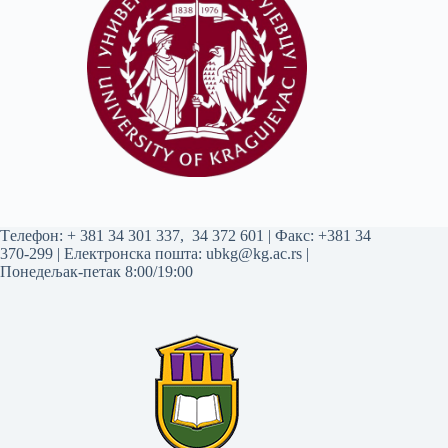
Tелефон:
+ 381 34 301 337
,
34 372 601
| Факс: +381 34
370-299 | Електронска пошта:
ubkg@kg.ac.rs
|
Понедељак-петак 8:00/19:00