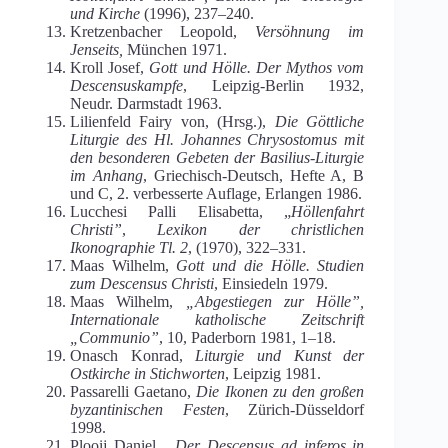
und Kirche
(1996), 237–240.
Kretzenbacher Leopold,
Versöhnung im
Jenseits,
München 1971.
Kroll Josef,
Gott und Hölle. Der Mythos vom
Descensuskampfe
, Leipzig-Berlin 1932,
Neudr. Darmstadt 1963.
Lilienfeld Fairy von, (Hrsg.),
Die Göttliche
Liturgie des Hl. Johannes Chrysostomus mit
den besonderen Gebeten der Basilius-Liturgie
im Anhang
, Griechisch-Deutsch, Hefte A, B
und C, 2. verbesserte Auflage, Erlangen 1986.
Lucchesi Palli Elisabetta, „
Höllenfahrt
Christi”
,
Lexikon der christlichen
Ikonographie Tl. 2
, (1970), 322–331.
Maas Wilhelm,
Gott und die Hölle. Studien
zum Descensus Christi
, Einsiedeln 1979.
Maas Wilhelm,
„Abgestiegen zur Hölle”,
Internationale katholische Zeitschrift
„Communio”
, 10, Paderborn 1981, 1–18.
Onasch Konrad,
Liturgie und Kunst der
Ostkirche in Stichworten
, Leipzig 1981.
Passarelli Gaetano,
Die Ikonen zu den großen
byzantinischen Festen
, Zürich-Düsseldorf
1998.
Plooij Daniel,
„Der Descensus ad inferos in