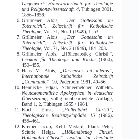
Gegenwart: Handwörterbuch für Theologie
und Religionswissenschaft. 4
, Tübingen 2001,
1856–1858.
Grillmeier Alois,
„Der Gottessohn im
Totenreich”
,
Zeitschrift für Katholische
Theologie
, Vol. 71, No. 1 (1949), 1–53.
Grillmeier Alois,
„Der Gottessohn im
Totenreich”
,
Zeitschrift für Katholische
Theologie
, Vol. 71, No. 2 (1949), 184–203.
Grillmeier Alois, „Höllenabstieg Christi,”,
Lexikon für Theologie und Kirche
(1960),
450–455.
Haas M. Alois,
„Descensus ad inferos”,
Internationale katholische Zeitschrift
„Communio”
, 10, Paderborn 1981, 40–56.
Hennecke Edgar, Schneemelcher Wilhelm,
Neutestamentliche Apokryphen in deutscher
Übersetzung,
völlig neubearbeitete Auflage,
Band 1, 2, Tübingen 1955 / 1964.
Koch Ernst,
„Höllenfahrt Christi”,
Theologische Realenzyklopädie 15
(1986),
455–461.
Kremer Jacob, Kehl Medard, Plank Peter,
Sciurie Helga,
„Höllenabstieg Christi,
Höllenfahrt Christi”,
Lexikon für Theologie