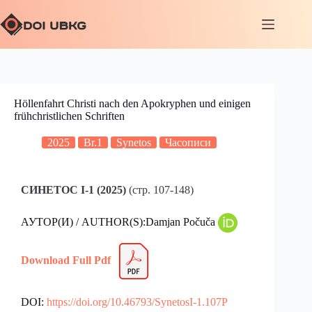
Höllenfahrt Christi nach den Apokryphen und einigen
frühchristlichen Schriften
2025
Br.1
Synetos
Часописи
СИНЕТОС I-1 (2025)
(стр. 107-148)
АУТОР(И) / AUTHOR(S):Damjan Počuča
Download Full Pdf
DOI:
https://doi.org/10.46793/SynetosI-1.107P