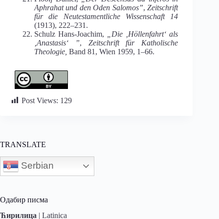
Aphrahat und den Oden Salomos”
,
Zeitschrift
für die Neutestamentliche Wissenschaft 14
(1913), 222–231.
Schulz Hans-Joachim,
„Die ‚Höllenfahrt‘ als
‚Anastasis‘ ”
,
Zeitschrift für Katholische
Theologie,
Band 81, Wien 1959, 1–66.
Post Views:
129
TRANSLATE
Serbian
Одабир писма
Ћирилица
|
Latinica