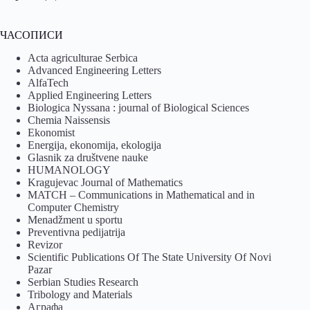
ЧАСОПИСИ
Acta agriculturae Serbica
Advanced Engineering Letters
AlfaTech
Applied Engineering Letters
Biologica Nyssana : journal of Biological Sciences
Chemia Naissensis
Ekonomist
Energija, ekonomija, ekologija
Glasnik za društvene nauke
HUMANOLOGY
Kragujevac Journal of Mathematics
MATCH – Communications in Mathematical and in
Computer Chemistry
Menadžment u sportu
Preventivna pedijatrija
Revizor
Scientific Publications Of The State University Of Novi
Pazar
Serbian Studies Research
Tribology and Materials
Аграфа