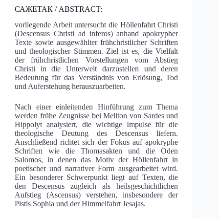
САЖЕТАК / ABSTRACT:
vorliegende Arbeit untersucht die Höllenfahrt Christi
(Descensus Christi ad inferos) anhand apokrypher
Texte sowie ausgewählter frühchristlicher Schriften
und theologischer Stimmen. Ziel ist es, die Vielfalt
der frühchristlichen Vorstellungen vom Abstieg
Christi in die Unterwelt darzustellen und deren
Bedeutung für das Verständnis von Erlösung, Tod
und Auferstehung herauszuarbeiten.
Nach einer einleitenden Hinführung zum Thema
werden frühe Zeugnisse bei Meliton von Sardes und
Hippolyt analysiert, die wichtige Impulse für die
theologische Deutung des Descensus liefern.
Anschließend richtet sich der Fokus auf apokryphe
Schriften wie die Thomasakten und die Oden
Salomos, in denen das Motiv der Höllenfahrt in
poetischer und narrativer Form ausgearbeitet wird.
Ein besonderer Schwerpunkt liegt auf Texten, die
den Descensus zugleich als heilsgeschichtlichen
Aufstieg (Ascensus) verstehen, insbesondere der
Pistis Sophia und der Himmelfahrt Jesajas.