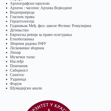
Археографски прилози
Археон : часопис Архива Војводине
Водопривреда
Гласник права
Геронтологија
Годишњак Међ. фил. школе Феликс Ромулијана
Детињство
Европска ревија за право осигурања
Eтноботаника
Зборник радова ПФУ
Лесковачки зборник
Липар
Музички талас
Наслеђе
Пешчаник
Саборност
Синетос
Узданица
Форум
Шумадијски анали