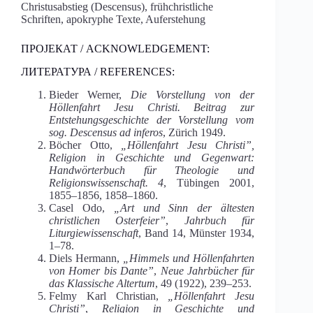
Christusabstieg (Descensus), frühchristliche
Schriften, apokryphe Texte, Auferstehung
ПРОЈЕКАТ / ACKNOWLEDGEMENT:
ЛИТЕРАТУРА / REFERENCES:
Bieder Werner,
Die Vorstellung von der
Höllenfahrt Jesu Christi. Beitrag zur
Entstehungsgeschichte der Vorstellung vom
sog. Descensus ad inferos
, Zürich 1949.
Böcher Otto,
„Höllenfahrt Jesu Christi”,
Religion in Geschichte und Gegenwart:
Handwörterbuch für Theologie und
Religionswissenschaft. 4
, Tübingen 2001,
1855–1856, 1858–1860.
Casel Odo,
„Art und Sinn der ältesten
christlichen Osterfeier”
,
Jahrbuch für
Liturgiewissenschaft
, Band 14, Münster 1934,
1–78.
Diels Hermann,
„Himmels und Höllenfahrten
von Homer bis Dante”
,
Neue Jahrbücher für
das Klassische Altertum
, 49 (1922), 239–253.
Felmy Karl Christian,
„Höllenfahrt Jesu
Christi”
,
Religion in Geschichte und