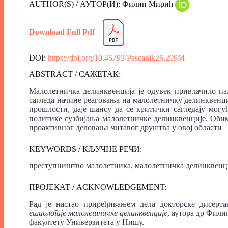
AUTHOR(S) / АУТОР(И): Филип Мирић
Download Full Pdf
DOI:
https://doi.org/10.46793/Pescanik26.209M
ABSTRACT / САЖЕТАК:
Малолетничка делинквенција је одувек привлачило па
сагледа начине реаговања на малолетничку делинквенц
прошлости, даје шансу да се критички сагледају мог
политике сузбијања малолетничке делинквенције. Оби
проактивног деловања читавог друштва у овој области
KEYWORDS / КЉУЧНЕ РЕЧИ:
преступништво малолетника, малолетничка делинквенци
ПРОЈЕКАТ / ACKNOWLEDGEMENT:
Рад је настао приређивањем дела докторске дисерт
етиологије малолетничке делинквенције
, аутора др Фили
факултету Универзитета у Нишу.