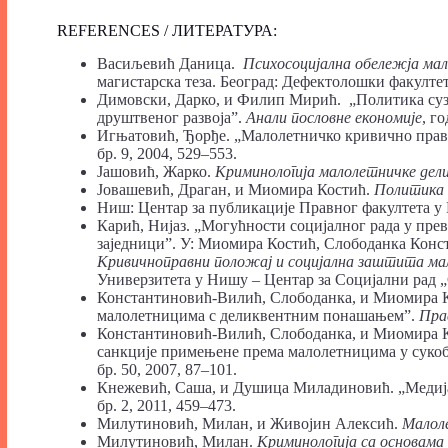
REFERENCES / ЛИТЕРАТУРА:
Васиљевић Даница.
Психосоцијална обележја мал
магистарска теза. Београд: Дефектолошки факултет
Димовски, Дарко, и Филип Мирић. „Политика суз
друштвеног развоја”.
Анали пословне економије
, го
Игњатовић, Ђорђе. „Малолетничко кривично прав
бр. 9, 2004, 529–553.
Јашовић, Жарко.
Криминологија малолетничке дели
Јовашевић, Драган, и Миомира Костић.
Политика 
Ниш: Центар за публикације Правног факултета у 
Карић, Нијаз. „Могућности социјалног рада у пр
заједници”. У: Миомира Костић, Слободанка Конс
Кривичноправни положај и социјална заштита ма
Универзитета у Нишу – Центар за Социјални рад „
Константиновић-Вилић, Слободанка, и Миомира Ко
малолетницима с деликвентним понашањем”.
Пра
Константиновић-Вилић, Слободанка, и Миомира К
санкције примењене према малолетницима у сукобу
бр. 50, 2007, 87–101.
Кнежевић, Саша, и Душица Миладиновић. „Медиј
бр. 2, 2011, 459–473.
Милутиновић, Милан, и Живојин Алексић.
Малол
Милутиновић, Милан.
Криминологија са основама 