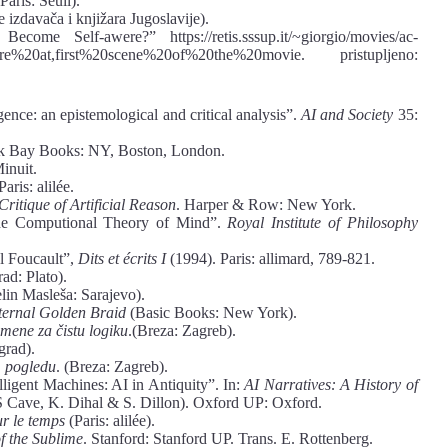
Paris: Seuil).
izdavača i knjižara Jugoslavije).
me Self-awere?” https://retis.sssup.it/~giorgio/movies/ac-
e%20at,first%20scene%20of%20the%20movie. pristupljeno:
gence: an epistemological and critical analysis”.
AI and Society
35:
k Bay Books: NY, Boston, London.
Minuit.
 Paris: alilée.
itique of Artificial Reason
. Harper & Row: New York.
 the Computional Theory of Mind”.
Royal Institute of Philosophy
l Foucault”,
Dits et écrits I
(1994). Paris: allimard, 789-821.
ad: Plato).
lin Masleša: Sarajevo).
ternal Golden Braid
(Basic Books: New York).
mene za čistu logiku
.(Breza: Zagreb).
grad).
m pogledu
. (Breza: Zagreb).
igent Machines: AI in Antiquity”. In:
AI Narratives: A History of
S Cave, K. Dihal & S. Dillon). Oxford UP: Oxford.
r le temps
(Paris: alilée).
f the Sublime
. Stanford: Stanford UP. Trans. E. Rottenberg.