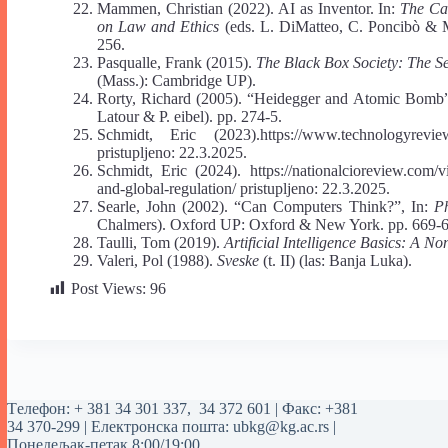
Mammen, Christian (2022). AI as Inventor. In:
The Cam
on Law and Ethics
(eds. L. DiMatteo, C. Poncibò &
256.
Pasqualle, Frank (2015).
The Black Box Society: The S
(Mass.): Cambridge UP).
Rorty, Richard (2005). “Heidegger and Atomic Bomb”
Latour & P. eibel). pp. 274-5.
Schmidt, Eric (2023).https://www.technologyreview.c
pristupljeno: 22.3.2025.
Schmidt, Eric (2024). https://nationalcioreview.com/vi
and-global-regulation/ pristupljeno: 22.3.2025.
Searle, John (2002). “Can Computers Think?”, In:
P
Chalmers). Oxford UP: Oxford & New York. pp. 669-6
Taulli, Tom (2019).
Artificial Intelligence Basics: A N
Valeri, Pol (1988).
Sveske
(t. II) (las: Banja Luka).
Post Views:
96
Tелефон:
+ 381 34 301 337
,
34 372 601
| Факс: +381
34 370-299 | Електронска пошта:
ubkg@kg.ac.rs
|
Понедељак-петак 8:00/19:00