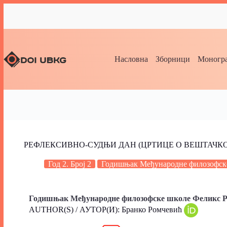
Насловна
Зборници
Моногра
РЕФЛЕКСИВНО-СУДЊИ ДАН (ЦРТИЦЕ О ВЕШТАЧКО
Год 2. Број 2
Годишњак Међународне филозофске
Годишњак Међународне филозофске школе Феликс Ро
AUTHOR(S) / АУТОР(И): Бранко Ромчевић