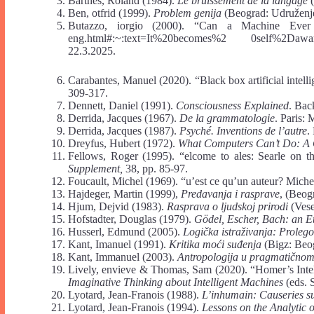
Barthes, Roland (1984).
Le bruissement de la langage
(
Ben, otfrid (1999).
Problem genija
(Beograd: Udruženje 
Butazzo, iorgio (2000). “Can a Machine Ever Beco
eng.html#:~:text=It%20becomes%2 0self%2Dawar
22.3.2025.
Carabantes, Manuel (2020). “Black box artificial intelli
309-317.
Dennett, Daniel (1991).
Consciousness Explained
. Bac
Derrida, Jacques (1967).
De la grammatologie
. Paris: 
Derrida, Jacques (1987).
Psyché. Inventions de l’autre
.
Dreyfus, Hubert (1972).
What Computers Can’t Do: A Cr
Fellows, Roger (1995). “elcome to ales: Searle on
Supplement,
38, pp. 85-97.
Foucault, Michel (1969). “u’est ce qu’un auteur? Miche
Hajdeger, Martin (1999),
Predavanja i rasprave
, (Beogr
Hjum, Dejvid (1983).
Rasprava o ljudskoj prirodi
(Vese
Hofstadter, Douglas (1979).
Gödel, Escher, Bach: an E
Husserl, Edmund (2005).
Logička istraživanja: Prolego
Kant, Imanuel (1991).
Kritika moći suđenja
(Bigz: Beo
Kant, Immanuel (2003).
Antropologija u pragmatično
Lively, envieve & Thomas, Sam (2020). “Homer’s Intell
Imaginative Thinking about Intelligent Machines
(eds. 
Lyotard, Jean-Franois (1988).
L’inhumain: Causeries su
Lyotard, Jean-Franois (1994).
Lessons on the Analytic o