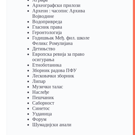
Археографски прилози
Археон : часопис Архива
Војводине
Водопривреда
Гласник права
Геронтологија
Годишњак Међ. фил. школе
Феликс Ромулијана
Детињство
Европска ревија за право
осигурања
Eтноботаника
Зборник радова ПФУ
Лесковачки зборник
Липар
Музички талас
Наслеђе
Пешчаник
Саборност
Синетос
Узданица
Форум
Шумадијски анали