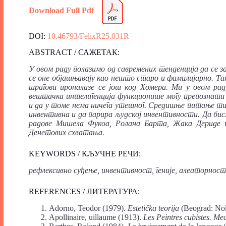
Download Full Pdf
DOI:
10.46793/FelixR25.031R
ABSTRACT / САЖЕТАК:
У овом раду полазимо од савремених тенденција да се 
се оне објашњавају као нешто старо и фамилијарно. Так
трагови проналазе се још код Хомера. Ми у овом ра
вештачка интелигенција функционише могу препознати у
и да у томе нема ничега утешног. Средишње питање ти
инвентивна и да парира људској инвентивности. Да бис
радове Мишела Фукоа, Ролана Барта, Жака Дериде 
Денетових схватања.
KEYWORDS / КЉУЧНЕ РЕЧИ:
рефлексивно суђење, инвентивност, геније, алеаторност
REFERENCES / ЛИТЕРАТУРА:
Adorno, Teodor (1979).
Estetička teorija
(Beograd: Noli
Apollinaire, uillaume (1913).
Les Peintres cubistes. Med