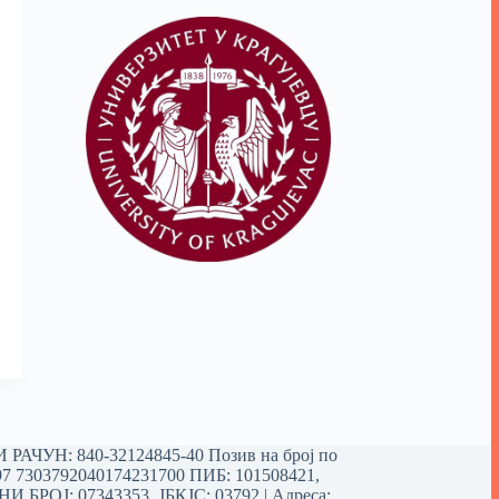
РАЧУН: 840-32124845-40 Позив на број по
97 7303792040174231700
ПИБ: 101508421,
 БРОЈ: 07343353, ЈБКЈС: 03792 | Aдреса: