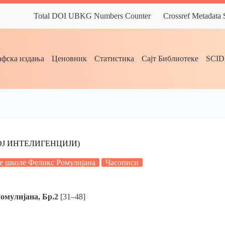
Total DOI UBKG Numbers Counter
Crossref Metadata
фска издања
Ценовник
Статистика
Сајт Библиотеке
SCI
Ј ИНТЕЛИГЕНЦИЈИ)
 школе Феликс Ромулијана
Часописи
мулијана, Бр.2
[31–48]