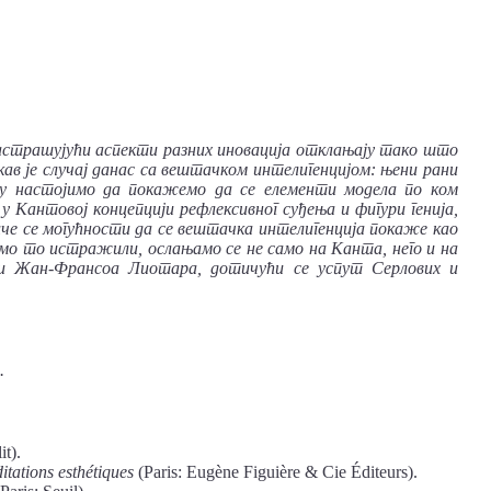
застрашујући аспекти разних иновација отклањају тако што
ав је случај данас са вештачком интелигенцијом: њени рани
ду настојимо да покажемо да се елементи модела по ком
 Кантовој концепцији рефлексивног суђења и фигури генија,
че се могућности да се вештачка интелигенција покаже као
мо то истражили, ослањамо се не само на Канта, него и на
и Жан-Франсоа Лиотара, дотичући се успут Серлових и
.
t).
itations esthétiques
(Paris: Eugène Figuière & Cie Éditeurs).