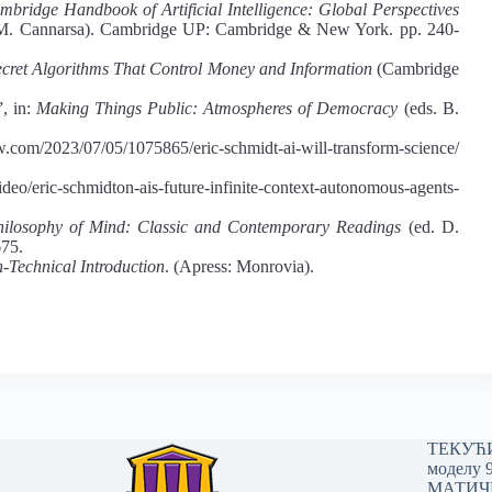
bridge Handbook of Artificial Intelligence: Global Perspectives
 M. Cannarsa). Cambridge UP: Cambridge & New York. pp. 240-
ecret Algorithms That Control Money and Information
(Cambridge
, in:
Making Things Public: Atmospheres of Democracy
(eds. B.
om/2023/07/05/1075865/eric-schmidt-ai-will-transform-science/
deo/eric-schmidton-ais-future-infinite-context-autonomous-agents-
hilosophy of Mind: Classic and Contemporary Readings
(ed. D.
75.
on-Technical Introduction
. (Apress: Monrovia).
ТЕКУЋИ 
моделу 
МАТИЧНИ