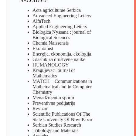
ЧАСОПИСИ
Acta agriculturae Serbica
Advanced Engineering Letters
AlfaTech
Applied Engineering Letters
Biologica Nyssana : journal of
Biological Sciences
Chemia Naissensis
Ekonomist
Energija, ekonomija, ekologija
Glasnik za društvene nauke
HUMANOLOGY
Kragujevac Journal of
Mathematics
MATCH – Communications in
Mathematical and in Computer
Chemistry
Menadžment u sportu
Preventivna pedijatrija
Revizor
Scientific Publications Of The
State University Of Novi Pazar
Serbian Studies Research
Tribology and Materials
Аграфа