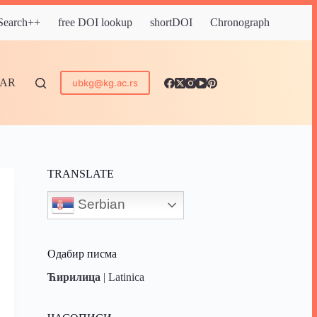
 Search++
free DOI lookup
shortDOI
Chronograph
DAR
ubkg@kg.ac.rs
TRANSLATE
Serbian
Одабир писма
Ћирилица
|
Latinica