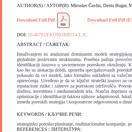
AUTHOR(S) / АУТОР(И): Miroslav Čavlin, Denis Bugar, Mi
Download Full Pdf
Download Full Pdf (
DOI:
10.46793/EKONOMIST4.1.3C
ABSTRACT / САЖЕТАК:
Istraživanjem su analizirani dominantni modeli strategijsk
globalnim poslovnim strukturama. Posebna pažnja posvećena
identifikaciji izazova u savremenom poreskom okruženju. Kor
kao što su alokacija dobiti, upotreba specijalizovanih poreskih 
pokazalo da ovi modeli, iako formalno usklađeni sa važećim
opterećenja. Utvrđeno je da se ključni strateški izazovi ne 
reputacione rizike i zahteve za poreskom održivošću. Poresk
društva, investitora i međunarodnih tela. Naučni doprinos o
optimizacije i identifikaciji faktora njihove adaptivnosti. Is
između poreskih strategija i korporativne odgovornosti u d
KEYWORDS / КЉУЧНЕ РЕЧИ:
strategijsko poresko planiranje, multinacionalne kompanije, p
REFERENCES / ЛИТЕРАТУРА: