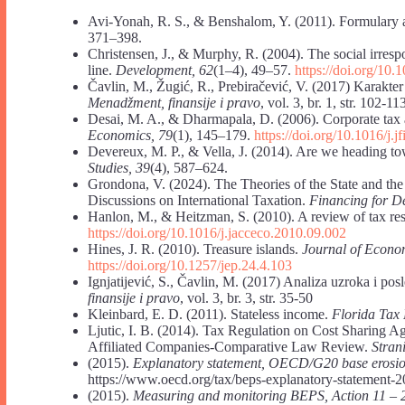
Avi-Yonah, R. S., & Benshalom, Y. (2011). Formulary 
371–398.
Christensen, J., & Murphy, R. (2004). The social irresp
line.
Development, 62
(1–4), 49–57.
https://doi.org/10
Čavlin, M., Žugić, R., Prebiračević, V. (2017) Karakte
Menadžment, finansije i pravo
, vol. 3, br. 1, str. 102-11
Desai, M. A., & Dharmapala, D. (2006). Corporate tax
Economics, 79
(1), 145–179.
https://doi.org/10.1016/j.
Devereux, M. P., & Vella, J. (2014). Are we heading tow
Studies, 39
(4), 587–624.
Grondona, V. (2024). The Theories of the State and the 
Discussions on International Taxation.
Financing for D
Hanlon, M., & Heitzman, S. (2010). A review of tax re
https://doi.org/10.1016/j.jacceco.2010.09.002
Hines, J. R. (2010). Treasure islands.
Journal of Econom
https://doi.org/10.1257/jep.24.4.103
Ignjatijević, S., Čavlin, M. (2017) Analiza uzroka i pos
finansije i pravo
, vol. 3, br. 3, str. 35-50
Kleinbard, E. D. (2011). Stateless income.
Florida Tax 
Ljutic, I. B. (2014). Tax Regulation on Cost Sharing A
Affiliated Companies-Comparative Law Review.
Stran
(2015).
Explanatory statement, OECD/G20 base erosion 
https://www.oecd.org/tax/beps-explanatory-statement-2
(2015).
Measuring and monitoring BEPS, Action 11 – 2