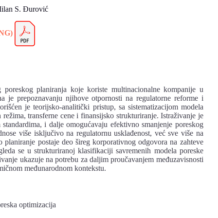
lan S. Đurović
ENG)
og poreskog planiranja koje koriste multinacionalne kompanije u
 je prepoznavanju njihove otpornosti na regulatorne reforme i
išćen je teorijsko-analitički pristup, sa sistematizacijom modela
režima, transferne cene i finansijsko strukturiranje. Istraživanje je
 standardima, i dalje omogućavaju efektivno smanjenje poreskog
odnose više isključivo na regulatornu usklađenost, već sve više na
o planiranje postaje deo šireg korporativnog odgovora na zahteve
gleda se u strukturiranoj klasifikaciji savremenih modela poreske
traživanje ukazuje na potrebu za daljim proučavanjem međuzavisnosti
inamičnom međunarodnom kontekstu.
oreska optimizacija