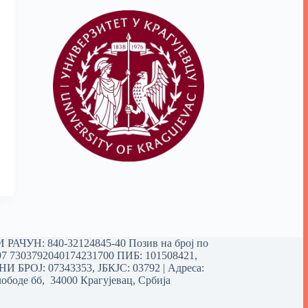
РАЧУН: 840-32124845-40 Позив на број по
97 7303792040174231700
ПИБ: 101508421,
 БРОЈ: 07343353, ЈБКЈС: 03792 | Aдреса:
ободе бб, 34000 Крагујевац, Србија