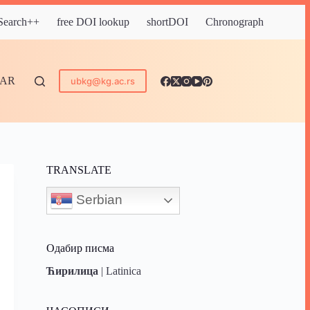
 Search++
free DOI lookup
shortDOI
Chronograph
DAR
ubkg@kg.ac.rs
TRANSLATE
Serbian
Одабир писма
Ћирилица
|
Latinica