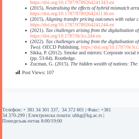
https://doi.org/10.1787/9789264241343-en
(2015).
Neutralising the effects of hybrid mismatch arr
https://doi.org/10.1787/9789264241138-en
(2015).
Aligning transfer pricing outcomes with value c
https://doi.org/10.1787/9789264241244-en
(2021).
Tax challenges arising from the digitalisation
https://doi.org/10.1787/0e3cc2d4-en
(2022).
Tax challenges arising from the digitalisation 
Two)
. OECD Publishing.
https://doi.org/10.1787/0e3c
Sikka, P. (2012). Smoke and mirrors: Corporate social r
(pp. 53-84). Routledge.
Zucman, G. (2015).
The hidden wealth of nations: The 
Post Views:
107
Tелефон:
+ 381 34 301 337
,
34 372 601
| Факс: +381
34 370-299 | Електронска пошта:
ubkg@kg.ac.rs
|
Понедељак-петак 8:00/19:00