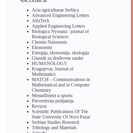
ЧАСОПИСИ
Acta agriculturae Serbica
Advanced Engineering Letters
AlfaTech
Applied Engineering Letters
Biologica Nyssana : journal of
Biological Sciences
Chemia Naissensis
Ekonomist
Energija, ekonomija, ekologija
Glasnik za društvene nauke
HUMANOLOGY
Kragujevac Journal of
Mathematics
MATCH – Communications in
Mathematical and in Computer
Chemistry
Menadžment u sportu
Preventivna pedijatrija
Revizor
Scientific Publications Of The
State University Of Novi Pazar
Serbian Studies Research
Tribology and Materials
Аграфа