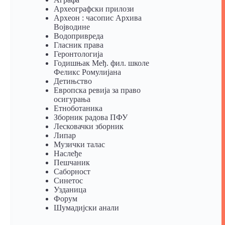
Археографски прилози
Археон : часопис Архива
Војводине
Водопривреда
Гласник права
Геронтологија
Годишњак Међ. фил. школе
Феликс Ромулијана
Детињство
Европска ревија за право
осигурања
Eтноботаника
Зборник радова ПФУ
Лесковачки зборник
Липар
Музички талас
Наслеђе
Пешчаник
Саборност
Синетос
Узданица
Форум
Шумадијски анали