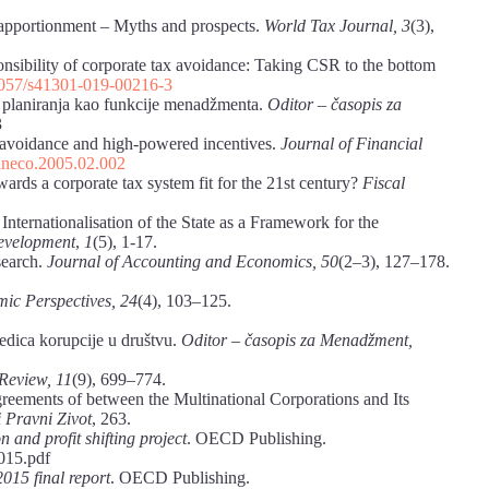
apportionment – Myths and prospects.
World Tax Journal, 3
(3),
onsibility of corporate tax avoidance: Taking CSR to the bottom
.1057/s41301-019-00216-3
r planiranja kao funkcije menadžmenta.
Oditor – časopis za
3
 avoidance and high-powered incentives.
Journal of Financial
jfineco.2005.02.002
ards a corporate tax system fit for the 21st century?
Fiscal
Internationalisation of the State as a Framework for the
evelopment
,
1
(5), 1-17.
search.
Journal of Accounting and Economics, 50
(2–3), 127–178.
ic Perspectives, 24
(4), 103–125.
ledica korupcije u društvu.
Oditor – časopis za Menadžment,
Review, 11
(9), 699–774.
greements of between the Multinational Corporations and Its
i Pravni Zivot
, 263.
and profit shifting project
. OECD Publishing.
015.pdf
015 final report
. OECD Publishing.