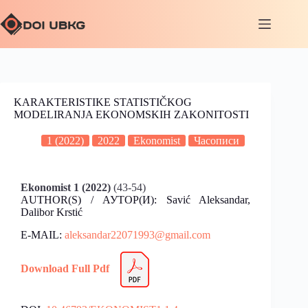
KARAKTERISTIKE STATISTIČKOG
MODELIRANJA EKONOMSKIH ZAKONITOSTI
1 (2022)
2022
Ekonomist
Часописи
Ekonomist 1 (2022)
(43-54)
AUTHOR(S) / АУТОР(И): Savić Aleksandar,
Dalibor Krstić
E-MAIL:
aleksandar22071993@gmail.com
Download Full Pdf