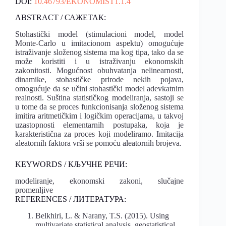
DOI:
10.46793/EKONOMIST1.1.4
ABSTRACT / САЖЕТАК:
Stohastički model (stimulacioni model, model
Monte-Carlo u imitacionom aspektu) omogućuje
istraživanje složenog sistema ma kog tipa, tako da se
može koristiti i u istraživanju ekonomskih
zakonitosti. Mogućnost obuhvatanja nelinearnosti,
dinamike, stohastičke prirode nekih pojava,
omogućuje da se učini stohastički model adevkatnim
realnosti. Suština statističkog modeliranja, sastoji se
u tome da se proces funkcionisanja složenog sistema
imitira aritmetičkim i logičkim operacijama, u takvoj
uzastopnosti elementarnih postupaka, koja je
karakteristična za proces koji modeliramo. Imitacija
aleatornih faktora vrši se pomoću aleatornih brojeva.
KEYWORDS / КЉУЧНЕ РЕЧИ:
modeliranje, ekonomski zakoni, slučajne
promenljive
REFERENCES / ЛИТЕРАТУРА:
Belkhiri, L. & Narany, T.S. (2015). Using
multivariate statistical analysis, geostatistical