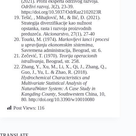
(2021). Profil eksperta održivog razvoja.
Održivi razvoj
,
3
(2), 23-39.
https://doi.org/10.5937/OdrRaz2102023R
Tešić, , Mihajlović, M., & Ilić, Đ. (2021).
Strategija diverzifikacije kao nužnost
opstanka, rasta i razvoja proizvodnih
preduzeća.
Akcionarstvo
, 27(1), 27-40
Tourki, M. (1974).
Markovljevi lanci i procesi
u upravljanju ekonomskim sistemima
,
Savremena administracija, Beograd, str. 6.
Zečević, T. (1970).
Teorija operacionih
istraživanja
, Beograd, str. 258.
Zhang, Y., Xu, M., Li, X., Qi, J., Zhang, Q.,
Guo, J., Yu, L. & Zhao, R. (2018).
Hydrochemical Characteristics and
Multivariate Statistical
Analysis of
NaturalWater System: A Case Study in
Kangding County
, Southwestern China, 10,
80. http://doi.org/10.3390/w10010080
Post Views:
116
TRANSLATE