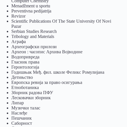
Computer Chemistry
Menadžment u sportu
Preventivna pedijatrija
Revizor
Scientific Publications Of The State University Of Novi
Pazar
Serbian Studies Research
Tribology and Materials
Аграфа
Археографски прилози
Археон : часопис Архива Војводине
Водопривреда
Гласник права
Геронтологија
Годишњак Међ. фил. школе Феликс Ромулијана
Детињство
Европска ревија за право осигурања
Eтноботаника
Зборник радова ПФУ
Лесковачки зборник
Липар
Музички талас
Наслеђе
Пешчаник
Саборност