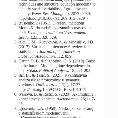
techniques and structural equation modeling to
identify spatial variability of groundwater
quality.
Water Res. Manag.
29, 2073–2089.
http://doi.org/10.1007/s11269-015-0929-7
Buslenko,P. (1961). O rešenii metodom
Monte-Karlo zadač, svjazannih s massovim
obsluživanijem.
Trudi 4-vo Vses. matem.
sjezda,
t.2,L., 326-329.
Blei, D.M., Kucukelbir, A. & McAuli_e, J.D.
(2017). Variational inference: A review for
statisticians.
Journal of the American
Statistical Association,
112, 859-
Carter, D. B. & Signorino, C. S. (2010). Back
to the future: Modeling time dependence in
binary data.
Political Analysis
, 18, 271-292.
Ilić, B., & Tasić, S. (2021). Kvantitativna
analiza uloge proizvodnje u stvaranju
vrednosti.
Održivi razvoj
,
3
(1), 17-33.
https://doi.org/10.5937/OdrRaz2101017I
Ivanova, B. & Ristić, S. (2020). Akumulacija i
koncentracija kapitala.
Akcionarstvo
,
26(1), 7-
25.
Ljusernik, L.A. (1969). Neskoljko zamečanij
o statističeskom modelirovanii
„
Matematičeskie vaprosi upravljenija