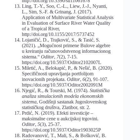
http://doi.org/10.3390/su11061678
Ling, T.-Y., Soo, C.-L., Liew, J.-J., Nyanti,
L., Sim, S.-F. & Grinang, J. (2017).
Application of Multivariate Statistical Analysis
in Evaluation of Surface River Water Quality
of a Tropical River,
http://doi.org/10.1155/2017/5737452
Lojaničić, D., Trajković, S., & Tasić, S.
(2021). „Mogućnost primene Bulove algebre
u kreiranju računovodstvenog informacionog
sistema.“
Oditor
,
7
(2), 7-15.
https://doi.org/10.5937/Oditor2102007L
Miletić, A., Belokapić, P., & Nešić, B. (2020).
Specifičnosti upravljanja portfolijom
inovacionih projekata.
Oditor
,
6
(2), 91-107.
https://doi.org/10.5937/Oditor2002091M
Njegić, R., & Tourski, M. (1974).
Statistička
analiza simulacionih modela ekonomskih
sistema
, Godišnji sastanak Jugoslovenskog
statističkog društva, Zlatibor, str. 2.
Prdić, N. (2019). Efekti investicije –
maksimalne cene u aukcijskoj trgovini.
Oditor
,
5
(3), 25-37.
https://doi.org/10.5937/Oditor1903025P
Radovanović, T., Mali, S., & Bošković, B.