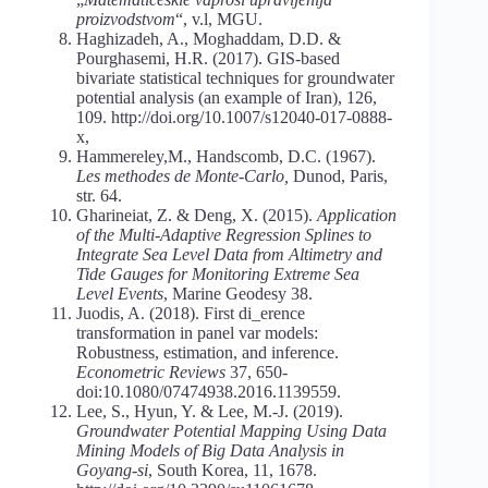
proizvodstvom
“, v.l, MGU.
Haghizadeh, A., Moghaddam, D.D. &
Pourghasemi, H.R. (2017). GIS-based
bivariate statistical techniques for groundwater
potential analysis (an example of Iran), 126,
109. http://doi.org/10.1007/s12040-017-0888-
x,
Hammereley,M., Handscomb, D.C. (1967).
Les methodes de Monte-Carlo
,
Dunod, Paris,
str. 64.
Gharineiat, Z. & Deng, X. (2015).
Application
of the Multi-Adaptive Regression Splines to
Integrate Sea Level Data from Altimetry and
Tide Gauges for Monitoring Extreme Sea
Level Events
, Marine Geodesy 38.
Juodis, A. (2018). First di_erence
transformation in panel var models:
Robustness, estimation, and inference.
Econometric Reviews
37, 650-
doi:10.1080/07474938.2016.1139559.
Lee, S., Hyun, Y. & Lee, M.-J. (2019).
Groundwater Potential Mapping Using Data
Mining Models of Big Data Analysis in
Goyang-si
, South Korea, 11, 1678.