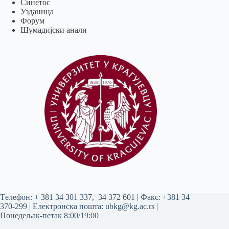
Синетос
Узданица
Форум
Шумадијски анали
Tелефон:
+ 381 34 301 337
,
34 372 601
| Факс: +381 34
370-299 | Електронска пошта:
ubkg@kg.ac.rs
|
Понедељак-петак 8:00/19:00