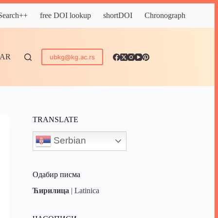
 Search++
free DOI lookup
shortDOI
Chronograph
DAR
ubkg@kg.ac.rs
TRANSLATE
Serbian
Одабир писма
Ћирилица
|
Latinica