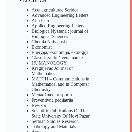
ЧАСОПИСИ
Acta agriculturae Serbica
Advanced Engineering Letters
AlfaTech
Applied Engineering Letters
Biologica Nyssana : journal of
Biological Sciences
Chemia Naissensis
Ekonomist
Energija, ekonomija, ekologija
Glasnik za društvene nauke
HUMANOLOGY
Kragujevac Journal of
Mathematics
MATCH – Communications in
Mathematical and in Computer
Chemistry
Menadžment u sportu
Preventivna pedijatrija
Revizor
Scientific Publications Of The
State University Of Novi Pazar
Serbian Studies Research
Tribology and Materials
Аграфа