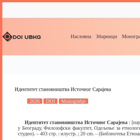
Насловна
Зборници
Моногра
Идентитет становништва Источног Сарајева
2026
DOI
Monografije
Идентитет становништва Источног Сарајева
: [на
у Београду, Филозофски факултет, Одељење за етнологиј
студио). – 403 стр. : илустр. ; 20 cm. – (Библиотека Ет