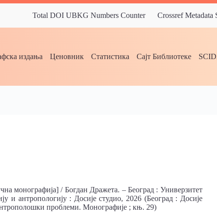
Total DOI UBKG Numbers Counter
Crossref Metadata
фска издања
Ценовник
Статистика
Сајт Библиотеке
SCI
учна монографија] / Богдан Дражета. – Београд : Универзитет
у и антропологију : Досије студио, 2026 (Београд : Досије
ноантрополошки проблеми. Монографије ; књ. 29)