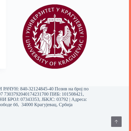
РАЧУН: 840-32124845-40 Позив на број по
97 7303792040174231700
ПИБ: 101508421,
 БРОЈ: 07343353, ЈБКЈС: 03792 | Aдреса:
ободе бб, 34000 Крагујевац, Србија