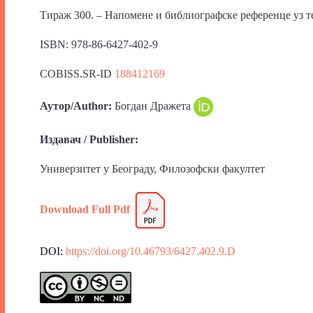
Тираж 300. – Напомене и библиографске референце уз тек
ISBN: 978-86-6427-402-9
COBISS.SR-ID
188412169
Аутор/Author:
Богдан Дражета
Издавач / Publisher:
Универзитет у Београду, Филозофски факултет
Download Full
Pdf
DOI:
https://doi.org/10.46793/6427.402.9.D