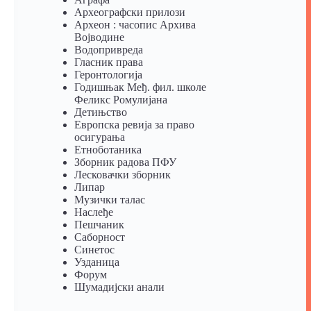
Археографски прилози
Археон : часопис Архива
Војводине
Водопривреда
Гласник права
Геронтологија
Годишњак Међ. фил. школе
Феликс Ромулијана
Детињство
Европска ревија за право
осигурања
Eтноботаника
Зборник радова ПФУ
Лесковачки зборник
Липар
Музички талас
Наслеђе
Пешчаник
Саборност
Синетос
Узданица
Форум
Шумадијски анали