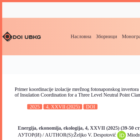
Насловна
Зборници
Моногра
Primer koordinacije izolacije mrežnog fotonaponskog invertora
of Insulation Coordination for a Three Level Neutral Point C
2025
4, XXVII (2025)
DOI
Energija, ekonomija, ekologija, 4, XXVII (2025) (39-50 ст
АУТОР(И) / AUTHOR(S):Željko V. Despotović
Miodr