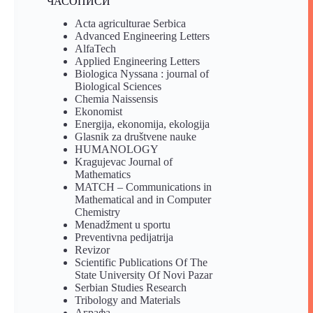
ЧАСОПИСИ
Acta agriculturae Serbica
Advanced Engineering Letters
AlfaTech
Applied Engineering Letters
Biologica Nyssana : journal of
Biological Sciences
Chemia Naissensis
Ekonomist
Energija, ekonomija, ekologija
Glasnik za društvene nauke
HUMANOLOGY
Kragujevac Journal of
Mathematics
MATCH – Communications in
Mathematical and in Computer
Chemistry
Menadžment u sportu
Preventivna pedijatrija
Revizor
Scientific Publications Of The
State University Of Novi Pazar
Serbian Studies Research
Tribology and Materials
Аграфа