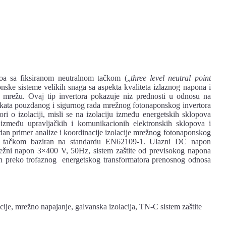
voa sa fiksiranom neutralnom tačkom („
three level neutral point
ske sisteme velikih snaga sa aspekta kvaliteta izlaznog napona i
u mrežu. Ovaj tip invertora pokazuje niz prednosti u odnosu na
spekata pouzdanog i sigurnog rada mrežnog fotonaponskog invertora
ri o izolaciji, misli se na izolaciju između energetskih sklopova
u između upravljačkih i komunikacionih elektronskih sklopova i
edan primer analize i koordinacije izolacije mrežnog fotonaponskog
nom tačkom baziran na standardu EN62109-1. Ulazni DC napon
ežni napon 3×400 V, 50Hz, sistem zaštite od previsokog napona
n preko trofaznog energetskog transformatora prenosnog odnosa
ije, mrežno napajanje, galvanska izolacija, TN-C sistem zaštite