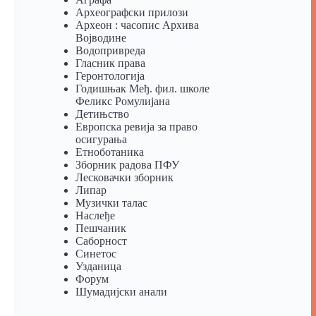
Археографски прилози
Археон : часопис Архива
Војводине
Водопривреда
Гласник права
Геронтологија
Годишњак Међ. фил. школе
Феликс Ромулијана
Детињство
Европска ревија за право
осигурања
Eтноботаника
Зборник радова ПФУ
Лесковачки зборник
Липар
Музички талас
Наслеђе
Пешчаник
Саборност
Синетос
Узданица
Форум
Шумадијски анали