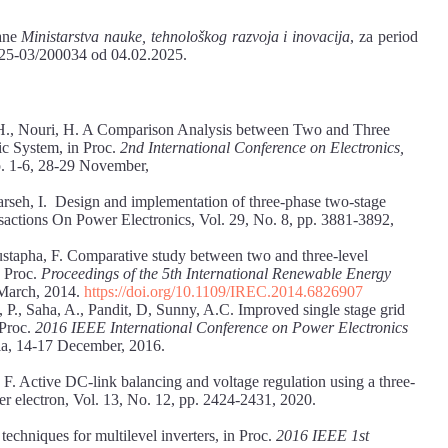
rane
Ministarstva nauke, tehnološkog razvoja i inovacija
, za period
25-03/200034 od 04.02.2025.
 H., Nouri, H. A Comparison Analysis between Two and Three
ic System, in Proc.
2nd International Conference on Electronics,
p. 1-6, 28-29 November,
rseh, I. Design and implementation of three-phase two-stage
sactions On Power Electronics, Vol. 29, No. 8, pp. 3881-3892,
tapha, F. Comparative study between two and three-level
n Proc.
Proceedings of the 5th International Renewable Energy
 March, 2014.
https://doi.org/10.1109/IREC.2014.6826907
 P., Saha, A., Pandit, D, Sunny, A.C. Improved single stage grid
 Proc.
2016
IEEE International Conference on Power Electronics
ia, 14-17 December, 2016.
. Active DC-link balancing and voltage regulation using a three-
wer electron, Vol. 13, No. 12, pp. 2424-2431, 2020.
techniques for multilevel inverters, in Proc.
2016 IEEE 1st