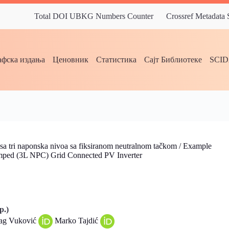
Total DOI UBKG Numbers Counter
Crossref Metadata
фска издања
Ценовник
Статистика
Сајт Библиотеке
SCI
 sa tri naponska nivoa sa fiksiranom neutralnom tačkom / Example
lamped (3L NPC) Grid Connected PV Inverter
р.)
ag Vuković
Marko Tajdić