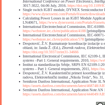
International Conference on Power Electronics, Intel
3017-3022, 04-06 July, 2016.
https://doi.org/10.1109
Single switch IGBT module, DYNEX Semiconductor L
https://www.dynexsemi.com/Portals/0/assets/down
Calculating Power Losses in an IGBT Module Applic
LN40671,
https://www.dynexsemi.com/Portals/0/ass
International Electrotechnical Commission, IEC-61000-
https://webstore.iec.ch/en/publication/4188
[pristupllje
International Electrotechnical Commission, IEC-60071-1
https://webstore.iec.ch/en/publication/578
[pristuplljen
Despotović, Ž.V. Razmatranje koordinacije izolacije u 
oblasti, in: Janda Ž. (Ed.),
Zbornik radova, Elektrotehnič
https://doi.org/10.5937/zeint31-34666
International Electronical Commission, IEC 62109-1, 
systems
–Part 1: General requirements. 2010,
https://we
Institut za standardizaciju Srbije, SRPS EN 62109-1:2
systems –
Part 1: General requirements, 2011,
https://is
Despotović, Ž.V. Karakteristični primeri koordinacije iz
radova, Elektrotehnički institut „Nikola Tesla“, No. 31
Semikron Danfoss International, Application Note 3
https://assets.danfoss.com/documents/latest/468748
Semikron Danfoss International, Application Note AN 
https://assets.danfoss.com/documents/latest/444049