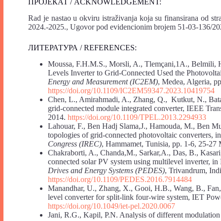
ПРОЈЕКАТ / ACKNOWLEDGEMENT:
Rad je nastao u okviru istraživanja koja su finansirana od st
2024.-2025., Ugovor pod evidencionim brojem 51-03-136/20
ЛИТЕРАТУРА / REFERENCES:
Moussa, F.H.M.S., Morsli, A., Tlemçani,1A., Belmili,
Levels Inverter to Grid-Connected Used the Photovolta
Energy and Measurement (IC2EM)
, Medea, Algeria, p
https://doi.org/10.1109/IC2EM59347.2023.10419754
Chen, L., Amirahmadi, A., Zhang, Q., Kutkut, N., Bata
grid-connected module integrated converter, IEEE Tran
2014.
https://doi.org/10.1109/TPEL.2013.2294933
Lahouar, F., Ben Hadj Slama,J., Hamouda, M., Ben Mus
topologies of grid-connected photovoltaic converters, i
Congress (IREC)
, Hammamet, Tunisia, pp. 1-6, 25-27
Chakraborti, A., Chanda,M., Sarkar,A., Das, B., Kasari,
connected solar PV system using multilevel inverter, in
Drives and Energy Systems (PEDES)
, Trivandrum, Ind
https://doi.org/10.1109/PEDES.2016.7914484
Manandhar, U., Zhang, X., Gooi, H.B., Wang, B., Fan, F
level converter for split-link four-wire system, IET Po
https://doi.org/10.1049/iet-pel.2020.0067
Jani, R.G., Kapil, P.N. Analysis of different modulation 