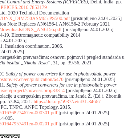
ligent Control and Energy Systems (ICPEICES)
, Delhi, India, pp.
/ICPEICES.2016.7853179
td. 2020 Technical Documentation
loads/DNX_DIM750ASM65-PS500.pdf
[pristuplljeno 24.01.2025]
ation Note Replaces AN6156-1 AN6156-2 February 2021
ets/downloads/DNX_AN6156.pdf
[pristuplljeno 24.01.2025]
4-19, Electromagnetic compatibility 2014,
no 24.01.2025]
, Insulation coordination, 2006,
o 24.01.2025]
energetskim pretvaračima: osnovni pojmovi i pregled standarda u
ki institut „Nikola Tesla“,
31, pp. 39-56, 2021.
IEC
Safety of power converters for use in photovoltaic power
bstore.iec.ch/en/publication/6470
[pristuplljeno 24.01.2025]
011,
Safety of power converters for use in photovoltaic power
s.rs/en/project/show/iss:proj:33814
[pristuplljeno 24.01.2025]
olacije u energetskim pretvaračima, in: Janda Ž. (Ed.), Zbornik
, pp. 57-84, 2021.
https://doi.org/5937/zeint31-34667
L NPC, TNPC, ANPC Topology, 2015,
/AB501636827467en-000301.pdf
[pristuplljeno 24.01.2025]
14-005,
/AB501647957491en-000201.pdf
[pristuplljeno 24.01.2025]