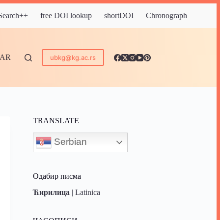
 Search++
free DOI lookup
shortDOI
Chronograph
DAR
ubkg@kg.ac.rs
TRANSLATE
Serbian
Одабир писма
Ћирилица
|
Latinica