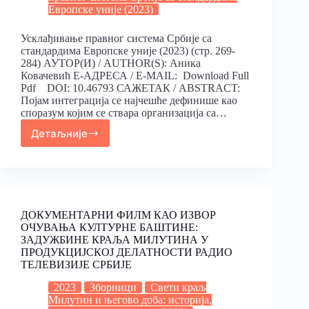
Европске уније (2023)
Усклађивање правног система Србије са
стандардима Европске уније (2023) (стр. 269-
284) АУТОР(И) / AUTHOR(S): Аника
Ковачевић Е-АДРЕСА / E-MAIL: Download Full
Pdf DOI: 10.46793 САЖЕТАК / ABSTRACT:
Појам интеграција се најчешће дефинише као
споразум којим се ствара организација са…
Детаљније
ДОКУМЕНТАРНИ ФИЛМ КАО ИЗВОР
ОЧУВАЊА КУЛТУРНЕ БАШТИНЕ:
ЗАДУЖБИНЕ КРАЉА МИЛУТИНА У
ПРОДУКЦИЈСКОЈ ДЕЛАТНОСТИ РАДИО
ТЕЛЕВИЗИЈЕ СРБИЈЕ
2023
Зборници
Свети краљ
Милутин и његово доба: историја,