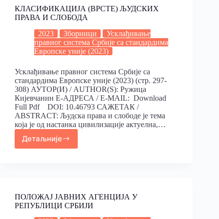
КЛАСИФИКАЦИЈА (ВРСТЕ) ЉУДСКИХ
ПРАВА И СЛОБОДА
2023
Зборници
Усклађивање
правног система Србије са стандардима
Европске уније (2023)
Усклађивање правног система Србије са
стандардима Европске уније (2023) (стр. 297-
308) АУТОР(И) / AUTHOR(S): Ружица
Кијевчанин Е-АДРЕСА / E-MAIL: Download
Full Pdf DOI: 10.46793 САЖЕТАК /
ABSTRACT: Људска права и слободе је тема
која је од настанка цивилизације актуелна,…
Детаљније
ПОЛОЖАЈ ЈАВНИХ АГЕНЦИЈА У
РЕПУБЛИЦИ СРБИЈИ