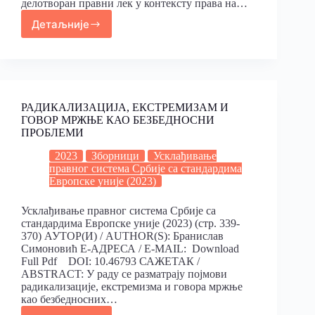
делотворан правни лек у контексту права на…
Детаљније
РАДИКАЛИЗАЦИЈА, ЕКСТРЕМИЗАМ И
ГОВОР МРЖЊЕ КАО БЕЗБЕДНОСНИ
ПРОБЛЕМИ
2023
Зборници
Усклађивање
правног система Србије са стандардима
Европске уније (2023)
Усклађивање правног система Србије са
стандардима Европске уније (2023) (стр. 339-
370) АУТОР(И) / AUTHOR(S): Бранислав
Симоновић Е-АДРЕСА / E-MAIL: Download
Full Pdf DOI: 10.46793 САЖЕТАК /
ABSTRACT: У раду се разматрају појмови
радикализације, екстремизма и говора мржње
као безбедносних…