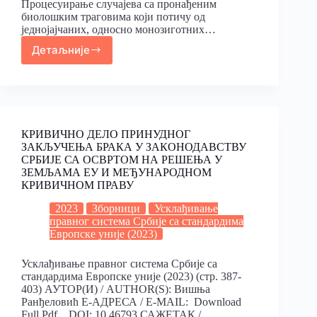
Процесуирање случајева са пронађеним
биолошким траговима који потичу од
једнојајчаних, односно монозиготних…
Детаљније
КРИВИЧНО ДЕЛО ПРИНУДНОГ
ЗАКЉУЧЕЊА БРАКА У ЗАКОНОДАВСТВУ
СРБИЈЕ СА ОСВРТОМ НА РЕШЕЊА У
ЗЕМЉАМА ЕУ И МЕЂУНАРОДНОМ
КРИВИЧНОМ ПРАВУ
2023
Зборници
Усклађивање
правног система Србије са стандардима
Европске уније (2023)
Усклађивање правног система Србије са
стандардима Европске уније (2023) (стр. 387-
403) АУТОР(И) / AUTHOR(S): Вишња
Ранђеловић Е-АДРЕСА / E-MAIL: Download
Full Pdf DOI: 10.46793 САЖЕТАК /