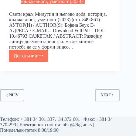
књижевност, уметност (2023)
Свети краљ Милутин и његово доба: историја,
књижевност, уметност (2023) (стр. 849-861)
АУТОР(И) / AUTHOR(S): Бојана Беук Е-
АДРЕСА / E-MAIL: Download Full Pdf DOI:
10.46793 САЖЕТАК / ABSTRACT: Развојну
линију документарног филма дефинише
потреба да се у форми видео…
Детаљније
PREV
NEXT
Tелефон:
+ 381 34 301 337
,
34 372 601
| Факс: +381 34
370-299 | Електронска пошта:
ubkg@kg.ac.rs
|
Понедељак-петак 8:00/19:00