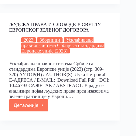
ЉУДСКА ПРАВА И СЛОБОДЕ У СВЕТЛУ
ЕВРОПСКОГ ЗЕЛЕНОГ ДОГОВОРА
2023
Зборници
Усклађивање
правног система Србије са стандардима
Европске уније (2023)
Усклађивање правног система Србије са
стандардима Европске уније (2023) (стр. 309-
320) АУТОР(И) / AUTHOR(S): Лука Петровић
Е-АДРЕСА / E-MAIL: Download Full Pdf DOI:
10.46793 САЖЕТАК / ABSTRACT: У раду се
анализира појам људских права пред изазовима
зелене транзиције у Европи.…
Детаљније