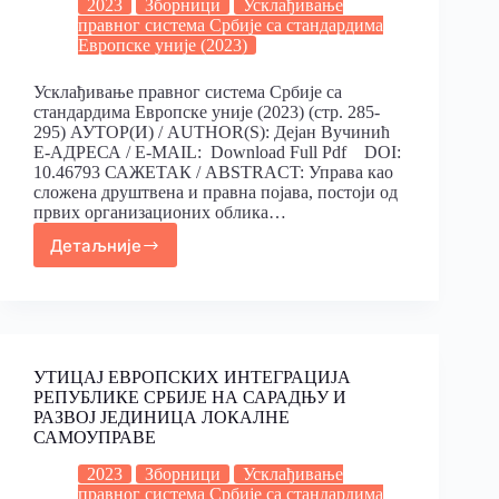
2023
Зборници
Усклађивање
правног система Србије са стандардима
Европске уније (2023)
Усклађивање правног система Србије са
стандардима Европске уније (2023) (стр. 285-
295) АУТОР(И) / AUTHOR(S): Дејан Вучинић
Е-АДРЕСА / E-MAIL: Download Full Pdf DOI:
10.46793 САЖЕТАК / ABSTRACT: Управа као
сложена друштвена и правна појава, постоји од
првих организационих облика…
Детаљније
УТИЦАЈ ЕВРОПСКИХ ИНТЕГРАЦИЈА
РЕПУБЛИКЕ СРБИЈЕ НА САРАДЊУ И
РАЗВОЈ ЈЕДИНИЦА ЛОКАЛНЕ
САМОУПРАВЕ
2023
Зборници
Усклађивање
правног система Србије са стандардима