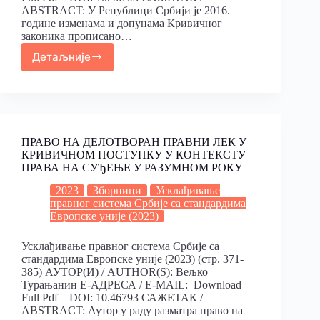
ABSTRACT: У Републици Србији је 2016.
године изменама и допунама Кривичног
законика прописано…
Детаљније
ПРАВО НА ДЕЛОТВОРАН ПРАВНИ ЛЕК У
КРИВИЧНОМ ПОСТУПКУ У КОНТЕКСТУ
ПРАВА НА СУЂЕЊЕ У РАЗУМНОМ РОКУ
2023
Зборници
Усклађивање
правног система Србије са стандардима
Европске уније (2023)
Усклађивање правног система Србије са
стандардима Европске уније (2023) (стр. 371-
385) АУТОР(И) / AUTHOR(S): Вељко
Турањанин Е-АДРЕСА / E-MAIL: Download
Full Pdf DOI: 10.46793 САЖЕТАК /
ABSTRACT: Аутор у раду разматра право на