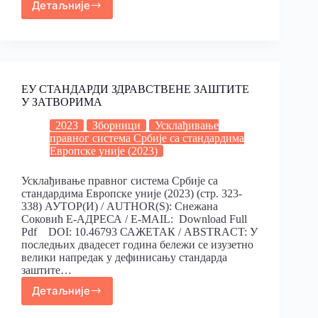
Детаљније
ЕУ СТАНДАРДИ ЗДРАВСТВЕНЕ ЗАШТИТЕ
У ЗАТВОРИМА
2023
Зборници
Усклађивање
правног система Србије са стандардима
Европске уније (2023)
Усклађивање правног система Србије са
стандардима Европске уније (2023) (стр. 323-
338) АУТОР(И) / AUTHOR(S): Снежана
Соковић Е-АДРЕСА / E-MAIL: Download Full
Pdf DOI: 10.46793 САЖЕТАК / ABSTRACT: У
последњих двадесет година бележи се изузетно
велики напредак у дефинисању стандарда
заштите…
Детаљније