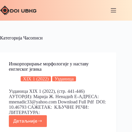
Категорија
Часописи
Инкорпорирање морфологије у наставу
енглеског језика
XIX 1 (2022)
Узданица
Узданица XIX 1 (2022), (стр. 441-446)
АУТОР(И): Марија Ж. Ненадић Е-АДРЕСА:
mnenadic33@yahoo.com Download Full Pdf DOI:
10.46793 САЖЕТАК: КЉУЧНЕ РЕЧИ:
ЛИТЕРАТУРА:
Детаљније