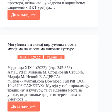
простора, оснаживању кадрова и коришћењу
савремених ИКТ уређаја.…
Детаљније
Могућности и значај виртуелних посета
музејима на часовима ликовне културе
XIX 1 (2022)
Узданица
Узданица XIX 1 (2022), (стр. 345-358)
АУТОР(И): Милена М. Стојановић Стошић,
Марија М. Нешић Е-АДРЕСА:
milenas77@gmail.com Download Full Pdf DOI:
10.46793 САЖЕТАК: Музеји у себи прожимају
традицију и културу, те су идеална места за
учење, подстицање дечјег интересовања за
уметност…
Детаљније