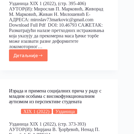
Узданица XIX 1 (2022), (стр. 395-406)
АУТОР(И): Мирослав П. Марковић, Живорад
М. Марковић, Живан Н. Милошевић Е-
АДРЕСА: miroslav73markovic@gmail.com
Download Full Pdf DOI: 10.46793 САЖЕТАК:
Разматрајући налазе претходних истраживања
која указују да прекомерна маса ђачке торбе
може изазвати разне деформитете
локомоторног…
Детаљније
Израда и примена социјалних прича у раду с
младим особама с високофункционалним
аутизмом из перспективе студената
XIX 1 (2022)
Узданица
Узданица XIX 1 (2022), (стр. 373-393)
АУТОР(И): Мирјана В. Ђорђевић, Ненад П.