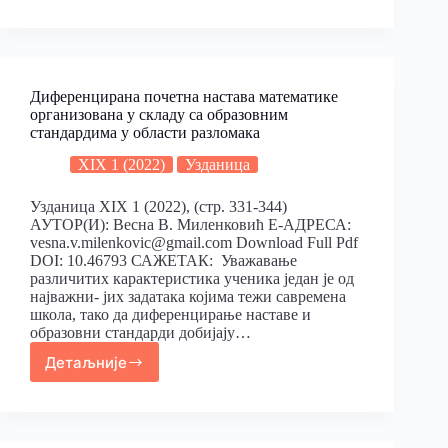
Диференцирана почетна настава математике
организована у складу са образовним
стандардима у области разломакa
XIX 1 (2022)
Узданица
Узданица XIX 1 (2022), (стр. 331-344)
АУТОР(И): Весна В. Миленковић Е-АДРЕСА:
vesna.v.milenkovic@gmail.com Download Full Pdf
DOI: 10.46793 САЖЕТАК: Уважавање
различитих карактеристика ученика један је од
најважни- јих задатака којима тежи савремена
школа, тако да диференцирање наставе и
образовни стандарди добијају…
Детаљније