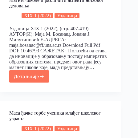
Магнет-школе и различити аспекти њиховог
деловања
XIX 1 (2022)
Узданица
Узданица XIX 1 (2022), (стр. 407-419)
АУТОР(И): Маја М. Босанац, Јована Ј.
Милутиновић Е-АДРЕСА:
maja.bosanac@ff.uns.ac.rs Download Full Pdf
DOI: 10.46793 САЖЕТАК: Полазећи од става
да иновације у образовању постају императив
образовних система, предмет овог рада јесу
магнет-школе које, мада представљају…
Детаљније
Maсa ђачке торбе ученика млађег школског
узраста
XIX 1 (2022)
Узданица