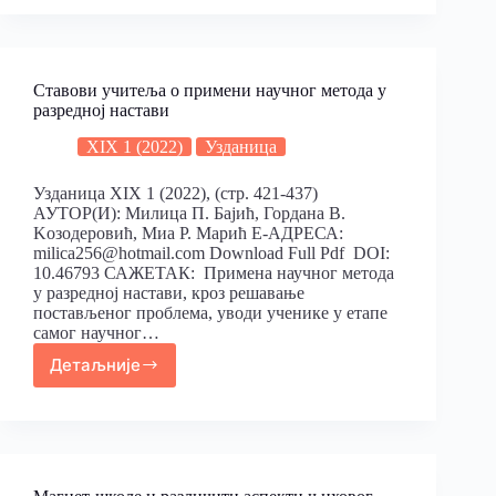
Ставови учитеља о примени научног метода у
разредној настави
XIX 1 (2022)
Узданица
Узданица XIX 1 (2022), (стр. 421-437)
АУТОР(И): Милица П. Бајић, Гордана B.
Kозодеровић, Миа Р. Марић Е-АДРЕСА:
milica256@hotmail.com Download Full Pdf DOI:
10.46793 САЖЕТАК: Примена научног метода
у разредној настави, кроз решавање
постављеног проблема, уводи ученике у етапе
самог научног…
Детаљније