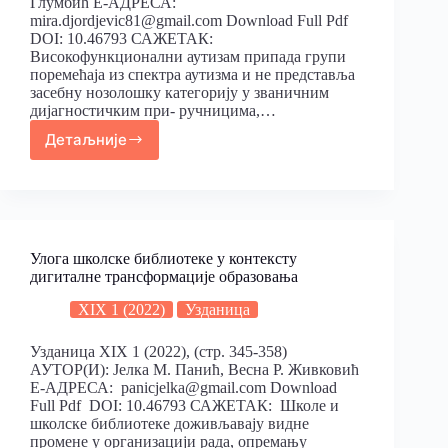
Глумбић Е-АДРЕСА:
mira.djordjevic81@gmail.com Download Full Pdf
DOI: 10.46793 САЖЕТАК:
Високофункционални аутизам припада групи
поремећаја из спектра аутизма и не представља
засебну нозолошку категорију у званичним
дијагностичким при- ручницима,…
Детаљније
Улога школске библиотеке у контексту
дигиталне трансформације образовања
XIX 1 (2022)
Узданица
Узданица XIX 1 (2022), (стр. 345-358)
АУТОР(И): Јелка М. Панић, Весна Р. Живковић
Е-АДРЕСА: panicjelka@gmail.com Download
Full Pdf DOI: 10.46793 САЖЕТАК: Школе и
школске библиотеке доживљавају видне
промене у организацији рада, опремању