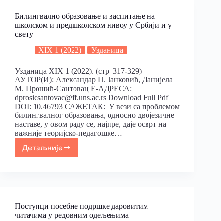
Билингвално образовање и васпитање на
школском и предшколском нивоу у Србији и у
свету
XIX 1 (2022)
Узданица
Узданица XIX 1 (2022), (стр. 317-329)
АУТОР(И): Александар П. Јанковић, Данијела
М. Прошић-Сантовац Е-АДРЕСА:
dprosicsantovac@ff.uns.ac.rs Download Full Pdf
DOI: 10.46793 САЖЕТАК: У вези са проблемом
билингвалног образовања, односно двојезичне
наставе, у овом раду се, најпре, даје осврт на
важније теоријско-педагошке…
Детаљније
Поступци посебне подршке даровитим
читачима у редовним одељењима