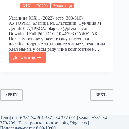
XIX 1 (2022)
Узданица
Узданица XIX 1 (2022), (стр. 303-316)
АУТОР(И): Благица М. Златковић, Сунчица М.
Денић Е-АДРЕСА: blagicaz@pfvr.ni.ac.rs
Download Full Pdf DOI: 10.46793 САЖЕТАК:
Полазну основу у разматрању поступака
посебне подршке за даровите читаче у редовним
одељењима у овом раду чине композитне и…
Детаљније
PREV
NEXT
Tелефон:
+ 381 34 301 337
,
34 372 601
| Факс: +381 34
370-299 | Електронска пошта:
ubkg@kg.ac.rs
|
Понедељак-петак 8:00/19:00