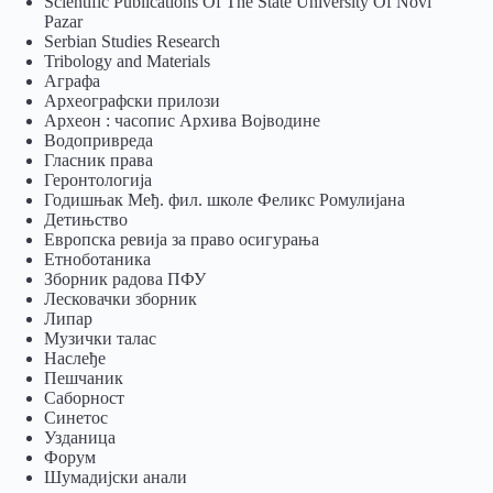
Scientific Publications Of The State University Of Novi
Pazar
Serbian Studies Research
Tribology and Materials
Аграфа
Археографски прилози
Археон : часопис Архива Војводине
Водопривреда
Гласник права
Геронтологија
Годишњак Међ. фил. школе Феликс Ромулијана
Детињство
Европска ревија за право осигурања
Eтноботаника
Зборник радова ПФУ
Лесковачки зборник
Липар
Музички талас
Наслеђе
Пешчаник
Саборност
Синетос
Узданица
Форум
Шумадијски анали