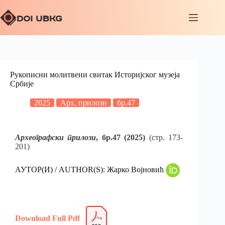
Рукописни молитвени свитак Историјског музеја
Србије
2025
Арх. прилози
бр.47
Aрхеографски прилози
, бр.47 (2025)
(стр. 173-
201)
АУТОР(И) / AUTHOR(S): Жарко Војновић
Download Full Pdf