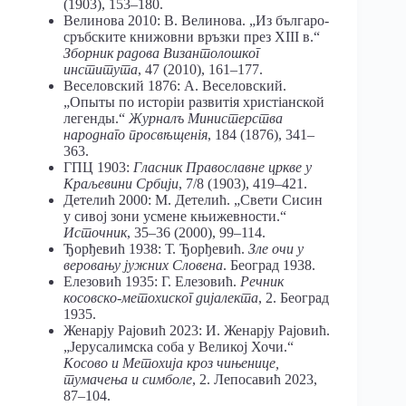
(1903), 153–180.
Велинова 2010: В. Велинова. „Из българо-
сръбските книжовни връзки през XIII в.“
Зборник радова Византолошког
института
, 47 (2010), 161–177.
Веселовский 1876: А. Веселовский.
„Опыты по исторіи развитія христіанской
легенды.“
Журналъ Министерства
народнаго просвѣщенія
, 184 (1876), 341–
363.
ГПЦ 1903:
Гласник Православне цркве у
Краљевини Србији
, 7/8 (1903), 419–421.
Детелић 2000: М. Детелић. „Свети Сисин
у сивој зони усмене књижевности.“
Источник
, 35–36 (2000), 99–114.
Ђорђевић 1938: Т. Ђорђевић.
Зле очи у
веровању јужних Словена
. Београд 1938.
Елезовић 1935: Г. Елезовић.
Речник
косовско-метохиског
дијалекта
, 2. Београд
1935.
Женарју Рајовић 2023: И. Женарју Рајовић.
„Јерусалимска соба у Великој Хочи.“
Косово и Метохија кроз чињенице,
тумачења и симболе
, 2. Лепосавић 2023,
87–104.