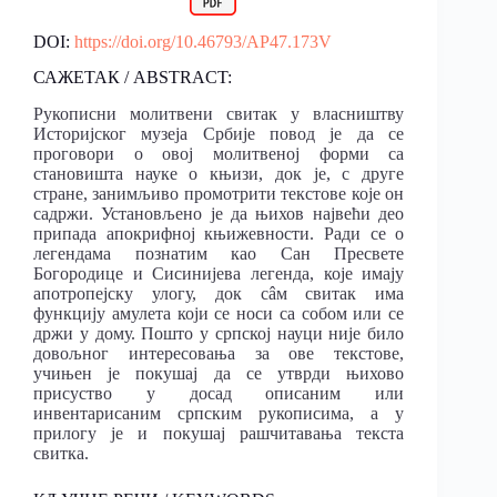
DOI:
https://doi.org/10.46793/AP47.173V
САЖЕТАК / ABSTRACT:
Рукописни молитвени свитак у власништву
Историјског музеја Србије повод је да се
проговори о овој молитвеној форми са
становишта науке о књизи, док је, с друге
стране, занимљиво промотрити текстове које он
садржи. Установљено је да њихов највећи део
припада апокрифној књижевности. Ради се о
легендама познатим као Сан Пресвете
Богородице и Сисинијева легенда, које имају
апотропејску улогу, док сâм свитак има
функцију амулета који се носи са собом или се
држи у дому. Пошто у српској науци није било
довољног интересовања за ове текстове,
учињен је покушај да се утврди њихово
присуство у досад описаним или
инвентарисаним српским рукописима, а у
прилогу је и покушај рашчитавања текста
свитка.