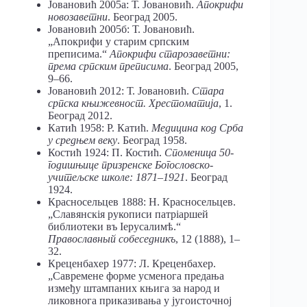
Јовановић 2005а: Т. Јовановић.
Апокрифи
новозаветни
. Београд 2005.
Јовановић 2005б: Т. Јовановић.
„Апокрифи у старим српским
преписима.“
Апокрифи старозаветни:
према српским преписима
. Београд 2005,
9–66.
Јовановић 2012: Т. Јовановић.
Стара
српска
књижевност. Хрестоматија
, 1.
Београд 2012.
Катић 1958: Р. Катић.
Медицина
код
Срба
у
средњем
веку
. Београд 1958.
Костић 1924: П. Костић.
Споменица 50-
годишњице призренске Богословско-
учитељске школе:
1871
–
1921
. Београд
1924.
Красносельцев 1888: Н. Красносельцев.
„Славянскія рукописи патріаршей
библиотеки въ Іерусалимѣ.“
Православный собеседникъ
, 12 (1888), 1–
32.
Креценбахер 1977: Л. Креценбахер.
„Савремене форме усменога предања
између штампаних књига за народ и
ликовнога приказивања у југоисточној