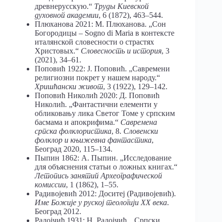
древнерусскую.“
Труды Киевской
духовной академии
, 6 (1872), 463–544.
Плюханова 2021: М. Плюханова. „Сон
Богородицы – Sogno di Maria в контексте
италянской словесности о страстях
Христовых.“
Словесность и история
, 3
(2021), 34–61.
Поповић 1922: Ј. Поповић. „Савремени
религиозни покрет у нашем народу.“
Хришћански живот
, 3 (1922), 129–142.
Поповић Николић 2020: Д. Поповић
Николић. „Фантастични елементи у
обликовању лика Светог Томе у српским
басмама и апокрифима.“
Савремена
српска фолклористика
, 8.
Словенски
фолклор и књижевна фантастика
,
Београд 2020, 115–134.
Пыпин 1862: А. Пыпин. „Исследование
для объяснения статьи о ложных книгах.“
Летопись занятий Археографической
комиссии
, 1 (1862), 1–55.
Радивојевић 2012: Доситеј (Радивојевић).
Име Божије у руској теологији XX века
.
Београд 2012.
Радојчић 1931: Н. Радојчић. „Српски