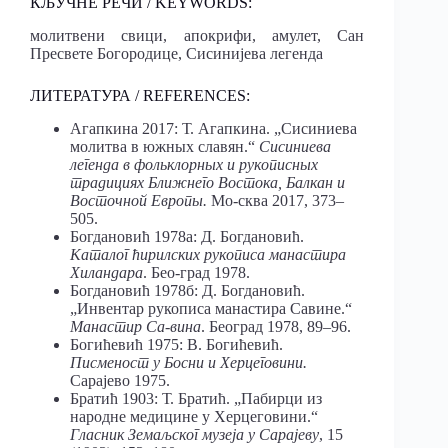
КЉУЧНЕ РЕЧИ / KEYWORDS:
молитвени свици, апокрифи, амулет, Сан
Пресвете Богородице, Сисинијева легенда
ЛИТЕРАТУРА / REFERENCES:
Агапкина 2017: Т. Агапкина. „Сисиниева
молитва в южных славян.“
Сисиниева
легенда в фольклорных и рукописных
традициях Ближнего Востока, Балкан и
Восточной Европы.
Мо-сква 2017, 373–
505.
Богдановић 1978а: Д. Богдановић.
Каталог ћирилских рукописа манастира
Хиландара
. Бео-град 1978.
Богдановић 1978б: Д. Богдановић.
„Инвентар рукописа манастира Савине.“
Манастир Са-вина
. Београд 1978, 89–96.
Богићевић 1975: В. Богићевић.
Писменост у Босни и Херцеговини.
Сарајево 1975.
Братић 1903: Т. Братић. „Пабирци из
народне медицине у Херцеговини.“
Гласник
Земаљског
музеја у Сарајеву
, 15