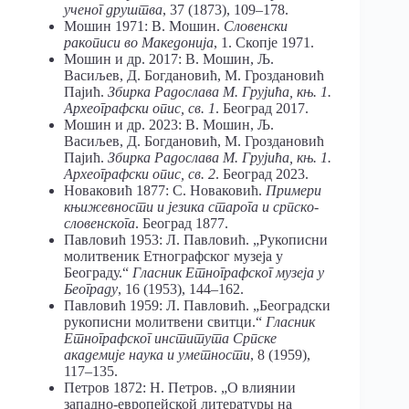
ученог
друштва
, 37 (1873), 109–178.
Мошин 1971: В. Мошин.
Словенски
ракописи во Македонија
, 1. Скопје 1971.
Мошин и др. 2017: В. Мошин, Љ.
Васиљев, Д. Богдановић, М. Гроздановић
Пајић.
Збирка Радослава М. Грујића, књ. 1.
Археографски опис, св. 1
. Београд 2017.
Мошин и др. 2023: В. Мошин, Љ.
Васиљев, Д. Богдановић, М. Гроздановић
Пајић.
Збирка Радослава М. Грујића, књ. 1.
Археографски опис, св. 2
. Београд 2023.
Новаковић 1877: С. Новаковић.
Примери
књижевности и језика старога и српско-
словенскога
. Београд 1877.
Павловић 1953: Л. Павловић. „Рукописни
молитвеник Етнографског музеја у
Београду.“
Гла
сник Етнографског музеја у
Београду
, 16 (1953), 144–162.
Павловић 1959: Л. Павловић. „Београдски
рукописни молитвени свитци.“
Гласник
Етнографског института Српске
академије наука и уметности
, 8 (1959),
117–135.
Петров 1872: Н. Петров. „О влиянии
западно-европейской литературы на