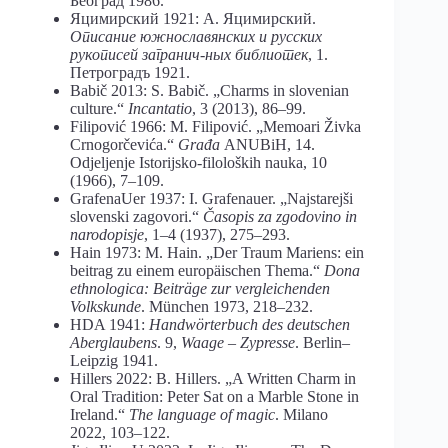
Београд 1986.
Яцимирский 1921: А. Яцимирский.
Описание
южнославянских
и
русских
рукописей
загранич-
ных библиотек
, 1.
Петроградъ 1921.
Babič 2013: S. Babič. „Charms in slovenian
culture.“
Incantatio
, 3 (2013), 86–99.
Filipović 1966: M. Filipović. „Memoari Živka
Crnogorčevića.“
Građa
ANUBiH, 14.
Odjeljenje Istorijsko-filoloških nauka, 10
(1966), 7–109.
GrafenaUer 1937: I. Grafenauer. „Najstarejši
slovenski zagovori.“
Časopis za zgodovino in
narodopisje
, 1–4 (1937), 275–293.
Hain 1973: M. Hain. „Der Traum Mariens: ein
beitrag zu einem europäischen Thema.“
Dona
ethnologica: Beiträge zur vergleichenden
Volkskunde
. München 1973, 218–232.
HDA 1941:
Handwörterbuch
des
deutschen
Aberglaubens
. 9,
Waage
–
Zypresse
. Berlin–
Leipzig 1941.
Hillers 2022: B. Hillers. „A Written Charm in
Oral Tradition: Peter Sat on a Marble Stone in
Ireland.“
The language of magic
. Milano
2022, 103–122.