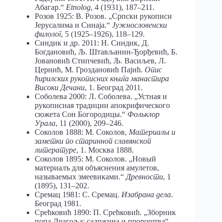
Абагар.“
Etnolog
, 4 (1931), 187–211.
Розов 1925: В. Розов. „Српски рукописи
Јерусалима и Синаја.“
Јужнословенски
филолог
, 5 (1925–1926), 118–129.
Синдик и др. 2011: Н. Синдик, Д.
Богдановић, Љ. Штављанин-Ђорђевић, Б.
Јовановић Стипчевић, Љ. Васиљев, Л.
Цернић, М. Гроздановић Пајић.
Опис
ћирилских рукописних књига манастира
Високи Дечани
, 1. Београд 2011.
Соболева 2000: Л. Соболева. „Устная и
рукописная традиции апокрифического
сюжета Сон Богородицы.“
Фольклор
Урала
, 11 (2000), 209–246.
Соколов 1888: M. Соколов,
Материалы и
заметки по старинной славянской
литературе
, 1. Москва 1888.
Соколов 1895: М. Соколов. „Новый
материалъ для объяснения амулетов,
называемых змеевиками.“
Древности
, 1
(1895), 131–202.
Сремац 1981: С. Сремац.
Изабрана
дела
.
Београд 1981.
Срећковић 1890: П. Срећковић. „Зборник
попа Драгоља: садржина и пророштва“.