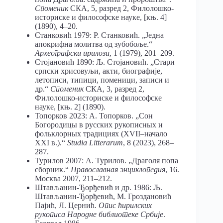
Споменик
СКА, 5, разред 2, Филолошко-
историске и философске науке, [књ. 4]
(1890), 4–20.
Станковић 1979: Р. Станковић. „Једна
апокрифна молитва од зубобоље.“
Археографски прилози
, 1 (1979), 201–209.
Стојановић 1890: Љ. Стојановић. „Стари
српски хрисовуљи, акти, биографије,
летописи, типици, поменици, записи и
др.“
Споменик
СКА, 3, разред 2,
Филолошко-историске и философске
науке, [књ. 2] (1890).
Топорков 2023: А. Топорков. „Сон
Богородицы в русских рукописных и
фольклорных традициях (XVII–начало
XXI в.).“
Studia Litterarum
, 8 (2023), 268–
287.
Турилов 2007: А. Турилов. „Драголя попа
сборник.“
Православная
энциклопедия
, 16.
Москва 2007, 211–212.
Штављанин-Ђорђевић и др. 1986: Љ.
Штављанин-Ђорђевић, М. Гроздановић
Пајић, Л. Цернић.
Опис ћирилских
рукописа Народне библиотеке Србије
.