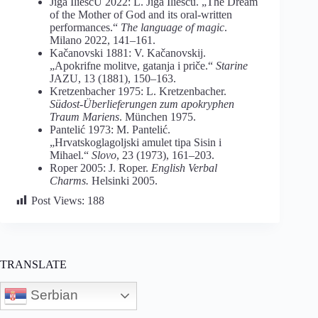
Jiga IliescU 2022: L. Jiga Iliescu. „The Dream
of the Mother of God and its oral-written
performances.“
The language of magic
.
Milano 2022, 141–161.
Kačanovski 1881: V. Kačanovskij.
„Apokrifne molitve, gatanja i priče.“
Starine
JAZU, 13 (1881), 150–163.
Kretzenbacher 1975: L. Kretzenbacher.
Südost-Überlieferungen zum apokryphen
Traum Mariens
. München 1975.
Pantelić 1973: M. Pantelić.
„Hrvatskoglagoljski amulet tipa Sisin i
Mihael.“
Slovo
, 23 (1973), 161–203.
Roper 2005: J. Roper.
English
Verbal
Charms.
Helsinki 2005.
Post Views:
188
TRANSLATE
Serbian