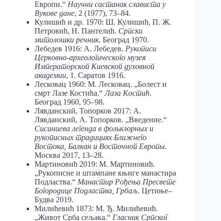
Европи.“
Научни састанак слависта у
Вукове дане
, 2 (1977), 73–84.
Кулишић и др. 1970: Ш. Кулишић, П. Ж.
Петровић, Н. Пантелић.
Српски
митолошки речник
. Београд 1970.
Лебедев 1916: А. Лебедев.
Рукописи
Церковно-археологического
музея
Императорской
Киев
ской духовной
академии
, 1. Саратов 1916.
Лесковац 1960: М. Лесковац. „Болест и
смрт Лазе Костића.“
Лаза Костић
.
Београд 1960, 95–98.
Лявданский, Топорков 2017: А.
Лявданский, А. Топорков. „Введение.“
Сисиниева легенда в фольклорных и
рукописных традициях Ближнего
Востока, Балкан и Восточной Европы.
Москва 2017, 13–28.
Мартиновић 2019: М. Мартиновић.
„Рукописне и штампане књиге манастира
Подластва.“
Манастир Рођења Пресвете
Богородице Подластва, Грбаљ
. Цетиње–
Будва 2019.
Милићевић 1873: М. Ђ. Милићевић.
„Живот Срба сељака.“
Гласник
Српског