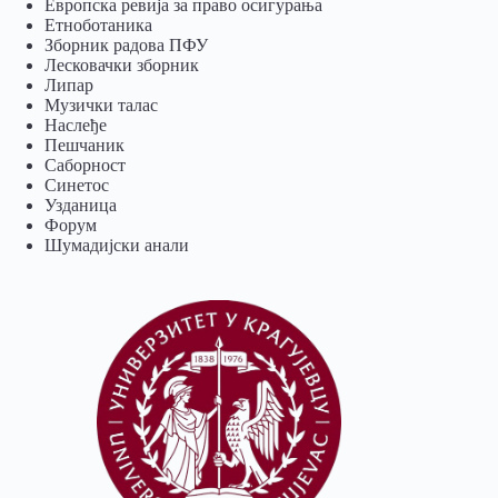
Европска ревија за право осигурања
Eтноботаника
Зборник радова ПФУ
Лесковачки зборник
Липар
Музички талас
Наслеђе
Пешчаник
Саборност
Синетос
Узданица
Форум
Шумадијски анали