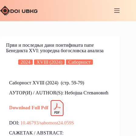
Први и последњи дани понтификата папе
Бенедикта XVI: упоредна богословска анализа
2024
XVIII (2024)
Саборност
Саборност XVIII (2024) (стр. 59-79)
АУТОР(И) / AUTHOR(S): Небојша Стевановић
Download
Fu
l
l Pdf
DOI:
10.46793/sabornost24.059S
САЖЕТАК / ABSTRACT: