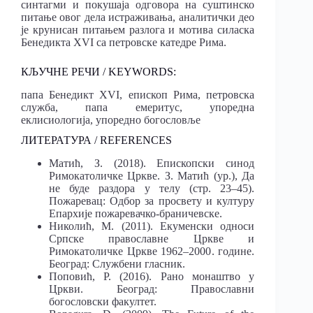
синтагми и покушаја одговора на суштинско
питање овог дела истраживања, аналитички део
је крунисан питањем разлога и мотива силаска
Бенедикта XVI са петровске катедре Рима.
КЉУЧНЕ РЕЧИ / KEYWORDS:
папа Бенедикт XVI, епископ Рима, петровска
служба, папа емеритус, упоредна
еклисиологија, упоредно богословље
ЛИТЕРАТУРА / REFERENCES
Матић, З. (2018). Епископски синод
Римокатоличке Цркве. З. Матић (ур.),
Д
а
не буде раздора у те
л
у
(стр. 23–45).
Пожаревац: Одбор за просвету и културу
Епархије пожаревачко-браничевске.
Николић, М. (2011).
Екуменски односи
Српске правос
л
авне Цркве и
Римокато
л
ичке Цркве 1962–2000
.
године
.
Београд: Службени гласник.
Поповић, Р. (2016).
Рано монаштво у
Цркви
. Београд: Православни
богословски факултет.