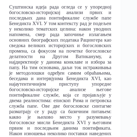
Суштинска идеја рада огледа се у упоредној
богословско-историјској анализи првих и
последњих дана понтификалне службе папе
Бенедикта XVI. У том контексту рад је подељен
у неколико тематских целина: након уводних
напомена, смер рада започиње излагањем
основних биографских података Рацингера као
сведока великих историјских и богословских
промена, са фокусом на почетке богословске
делатности на Другом Ватикануму, а
најдиректније у данима конклаве и избора за
папу. На тим основама, даљи ток истраживања
је методолошки одређен самим обраћањима,
беседама и интервјуима Бенедикта XVI, као
најаутентичнијем приступу упоредне
богословско-историјске анализе његове
понтификалне службе, која се пројављује у
двема реалностима: епископ Рима и петровска
служба папе. Ове две богословске синтагме
разматрају се у раду са базичним питањем:
какво је њихово место у разумевању
богословске мисли Бенедикта XVI у његовим
првим и последњим данима понтификата.
Након изношења неколико поставки наведених