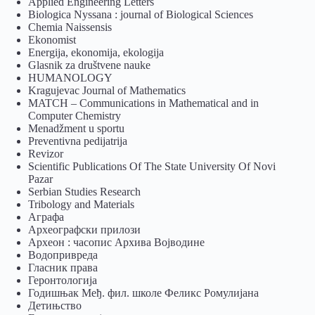
Applied Engineering Letters
Biologica Nyssana : journal of Biological Sciences
Chemia Naissensis
Ekonomist
Energija, ekonomija, ekologija
Glasnik za društvene nauke
HUMANOLOGY
Kragujevac Journal of Mathematics
MATCH – Communications in Mathematical and in
Computer Chemistry
Menadžment u sportu
Preventivna pedijatrija
Revizor
Scientific Publications Of The State University Of Novi
Pazar
Serbian Studies Research
Tribology and Materials
Аграфа
Археографски прилози
Археон : часопис Архива Војводине
Водопривреда
Гласник права
Геронтологија
Годишњак Међ. фил. школе Феликс Ромулијана
Детињство