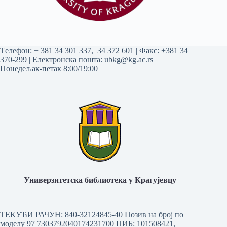
Tелефон:
+ 381 34 301 337
,
34 372 601
| Факс: +381 34
370-299 | Електронска пошта:
ubkg@kg.ac.rs
|
Понедељак-петак 8:00/19:00
Универзитетска библиотека у Крагујевцу
ТЕКУЋИ РАЧУН: 840-32124845-40 Позив на број по
моделу 97 7303792040174231700
ПИБ: 101508421,