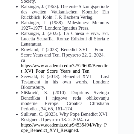
Society.
Ratzinger, J. (1963).
Die erste Sitzungsperiode
des zweiten Vatikanischen Konzils: Ein
Rückblick
. Köln: J. P. Bachem Verlag.
Ratzinger, J. (1988).
Milestones: Memoirs
1927–1977
. London: Ignatius Press.
Ratzinger, J. (2022).
La Chiesa e viva
. Ed.
Lucetta Scaraffia. Roma: Edizioni di Storia e
Letteratura.
Rowland, T. (2023). Benedict XVI — Four
Score Years and Ten. Преузето 22. 2. 2024.
са
https://www.academia.edu/32529690/Benedic
t_XVI_Four_Score_Years_and_Ten
.
Seewald, P. (2018).
Benedict XVI — Last
Testament in his own words
. London:
Bloomsbury.
Slišković, S. (2010). Doprinos Svetoga
Benedikta i njegova reda oblikovanju
moderne Evrope.
Croatica Christiana
Periodica
, 34, 65, 161–174.
Sullivan, C. (2023). Why Pope Benedict XVI
Resigned. Преузето 18. 2. 2024. са
https://www.academia.edu/94535494/Why_P
ope_Benedict_XVI_Resigned
.