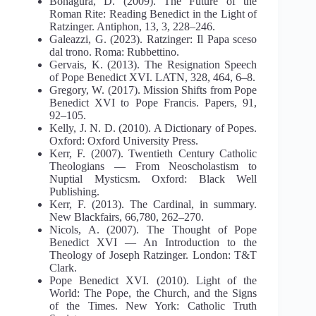
Bonagura, D. (2009). The Future of the
Roman Rite: Reading Benedict in the Light of
Ratzinger.
Antiphon
, 13, 3, 228–246.
Galeazzi, G. (2023).
Ratzinger: Il Papa sceso
dal trono
.
Roma: Rubbettino.
Gervais, K. (2013). The Resignation Speech
of Pope Benedict XVI.
LATN
, 328, 464, 6–8.
Gregory, W. (2017). Mission Shifts from Pope
Benedict XVI to Pope Francis.
Papers
, 91,
92–105.
Kelly, J. N. D. (2010).
A Dictionary of Popes
.
Oxford: Oxford University Press.
Kerr, F. (2007).
Twentieth Century Catholic
Theologians — From Neoscholastism to
Nuptial Mysticsm
. Oxford: Black Well
Publishing.
Kerr, F. (2013). The Cardinal, in summary.
New Blackfairs
, 66,780, 262–270.
Nicols, A. (2007).
The Thought of Pope
Benedict XVI — An Introduction to the
Theology of Joseph Ratzinger
. London: T&T
Clark.
Pope Benedict XVI. (2010).
Light of the
World: The Pope
,
the Church
,
and the Signs
of the Times
. New York: Catholic Truth