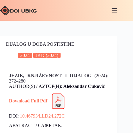
DIJALOG U DOBA POSTISTINE
2024
JKD (2024)
JEZIK, KNJIŽEVNOST I DIJALOG
(2024):
272–280
AUTHOR(S) / АУТОР(И):
Aleksandar Ćuković
Download Full Pdf
DOI:
10.46793/LLD24.272C
ABSTRACT / САЖЕТАК: