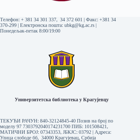
Tелефон:
+ 381 34 301 337
,
34 372 601
| Факс: +381 34
370-299 | Електронска пошта:
ubkg@kg.ac.rs
|
Понедељак-петак 8:00/19:00
Универзитетска библиотека у Крагујевцу
ТЕКУЋИ РАЧУН: 840-32124845-40 Позив на број по
моделу 97 7303792040174231700
ПИБ: 101508421,
МАТИЧНИ БРОЈ: 07343353, ЈБКЈС: 03792 | Aдреса:
Улица слободе бб, 34000 Крагујевац, Србија