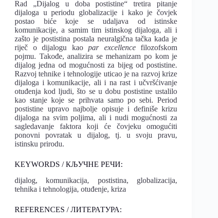
Rad „Dijalog u doba postistine“ tretira pitanje
dijaloga u periodu globalizacije i kako je čovjek
postao biće koje se udaljava od istinske
komunikacije, a samim tim istinskog dijaloga, ali i
zašto je postistina postala neuralgična tačka kada je
riječ o dijalogu kao
par excellence
filozofskom
pojmu. Takođe, analizira se mehanizam po kom je
dijalog jedna od mogućnosti za bijeg od postistine.
Razvoj tehnike i tehnologije uticao je na razvoj krize
dijaloga i komunikacije, ali i na rast i učvršćivanje
otuđenja kod ljudi, što se u dobu postistine ustalilo
kao stanje koje se prihvata samo po sebi. Period
postistine upravo najbolje opisuje i definiše krizu
dijaloga na svim poljima, ali i nudi mogućnosti za
sagledavanje faktora koji će čovjeku omogućiti
ponovni povratak u dijalog, tj. u svoju pravu,
istinsku prirodu.
KEYWORDS / КЉУЧНЕ РЕЧИ:
dijalog, komunikacija, postistina, globalizacija,
tehnika i tehnologija, otuđenje, kriza
REFERENCES / ЛИТЕРАТУРА: