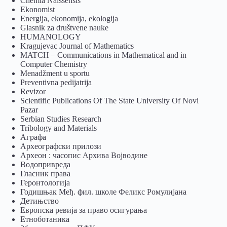
Chemia Naissensis
Ekonomist
Energija, ekonomija, ekologija
Glasnik za društvene nauke
HUMANOLOGY
Kragujevac Journal of Mathematics
MATCH – Communications in Mathematical and in
Computer Chemistry
Menadžment u sportu
Preventivna pedijatrija
Revizor
Scientific Publications Of The State University Of Novi
Pazar
Serbian Studies Research
Tribology and Materials
Аграфа
Археографски прилози
Археон : часопис Архива Војводине
Водопривреда
Гласник права
Геронтологија
Годишњак Међ. фил. школе Феликс Ромулијана
Детињство
Европска ревија за право осигурања
Eтноботаника