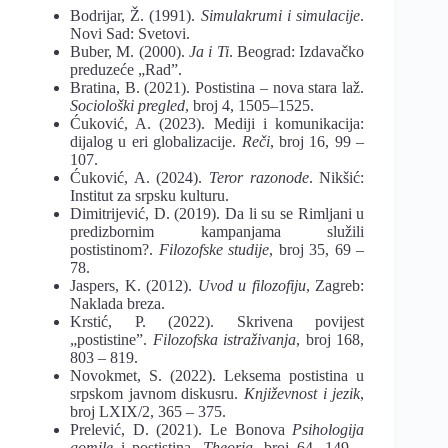
Bodrijar, Ž. (1991).
Simulakrumi i simulacije
.
Novi Sad: Svetovi.
Buber, M. (2000).
Ja i Ti
. Beograd: Izdavačko
preduzeće „Rad”.
Bratina, B. (2021). Postistina – nova stara laž.
Sociološki pregled
, broj 4, 1505–1525.
Ćuković, A. (2023). Mediji i komunikacija:
dijalog u eri globalizacije.
Reči
, broj 16, 99 –
107.
Ćuković, A. (2024).
Teror razonode
. Nikšić:
Institut za srpsku kulturu.
Dimitrijević, D. (2019). Da li su se Rimljani u
predizbornim kampanjama služili
postistinom?.
Filozofske studije
, broj 35, 69 –
78.
Jaspers, K. (2012).
Uvod u filozofiju
, Zagreb:
Naklada breza.
Krstić, P. (2022). Skrivena povijest
„postistine”.
Filozofska istraživanja
, broj 168,
803 – 819.
Novokmet, S. (2022). Leksema postistina u
srpskom javnom diskusru.
Književnost i jezik
,
broj LXIX/2, 365 – 375.
Prelević, D. (2021). Le Bonova
Psihologija
gomile
i postistina.
Theoria
, broj 64, 149 –