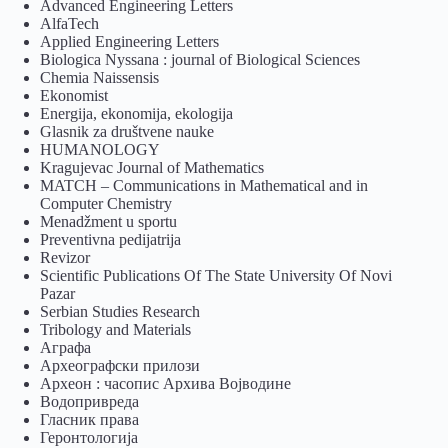
Advanced Engineering Letters
AlfaTech
Applied Engineering Letters
Biologica Nyssana : journal of Biological Sciences
Chemia Naissensis
Ekonomist
Energija, ekonomija, ekologija
Glasnik za društvene nauke
HUMANOLOGY
Kragujevac Journal of Mathematics
MATCH – Communications in Mathematical and in
Computer Chemistry
Menadžment u sportu
Preventivna pedijatrija
Revizor
Scientific Publications Of The State University Of Novi
Pazar
Serbian Studies Research
Tribology and Materials
Аграфа
Археографски прилози
Археон : часопис Архива Војводине
Водопривреда
Гласник права
Геронтологија