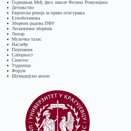
Годишњак Међ. фил. школе Феликс Ромулијана
Детињство
Европска ревија за право осигурања
Eтноботаника
Зборник радова ПФУ
Лесковачки зборник
Липар
Музички талас
Наслеђе
Пешчаник
Саборност
Синетос
Узданица
Форум
Шумадијски анали