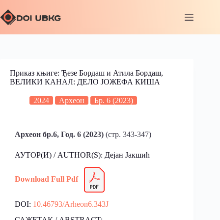
Приказ књиге: Ђезе Бордаш и Атила Бордаш,
ВЕЛИКИ КАНАЛ: ДЕЛО ЈОЖЕФА КИША
2024
Археон
Бр. 6 (2023)
Aрхеон бр.6, Год. 6 (2023)
(стр. 343-347)
АУТОР(И) / AUTHOR(S): Дејан Јакшић
Download Full Pdf
DOI:
10.46793/Arheon6.343J
САЖЕТАК / ABSTRACT: