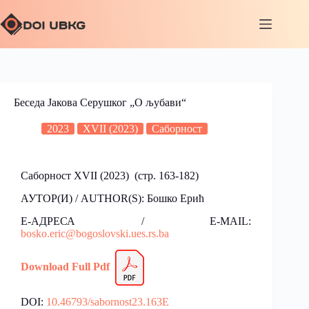
Беседа Јакова Серушког „О љубави“
2023
XVII (2023)
Саборност
Саборност XVII (2023) (стр. 163-182)
АУТОР(И) / AUTHOR(S): Бошко Ерић
Е-АДРЕСА / E-MAIL:
bosko.eric@bogoslovski.ues.rs.ba
Down
l
oad
Fu
l
l Pdf
DOI:
10.46793/sabornost23.163E