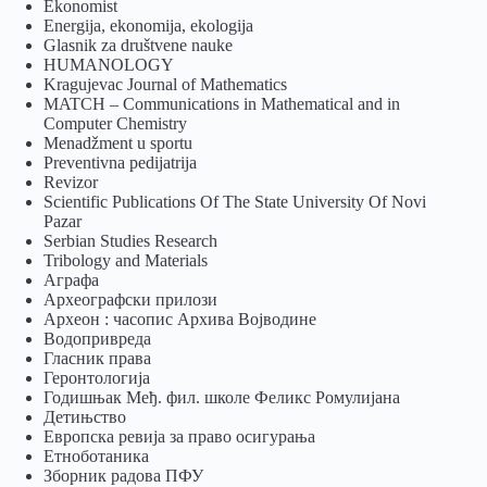
Ekonomist
Energija, ekonomija, ekologija
Glasnik za društvene nauke
HUMANOLOGY
Kragujevac Journal of Mathematics
MATCH – Communications in Mathematical and in
Computer Chemistry
Menadžment u sportu
Preventivna pedijatrija
Revizor
Scientific Publications Of The State University Of Novi
Pazar
Serbian Studies Research
Tribology and Materials
Аграфа
Археографски прилози
Археон : часопис Архива Војводине
Водопривреда
Гласник права
Геронтологија
Годишњак Међ. фил. школе Феликс Ромулијана
Детињство
Европска ревија за право осигурања
Eтноботаника
Зборник радова ПФУ