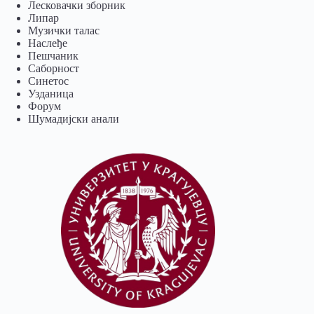
Лесковачки зборник
Липар
Музички талас
Наслеђе
Пешчаник
Саборност
Синетос
Узданица
Форум
Шумадијски анали