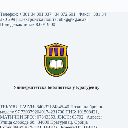
Tелефон:
+ 381 34 301 337
,
34 372 601
| Факс: +381 34
370-299 | Електронска пошта:
ubkg@kg.ac.rs
|
Понедељак-петак 8:00/19:00
Универзитетска библиотека у Крагујевцу
ТЕКУЋИ РАЧУН: 840-32124845-40 Позив на број по
моделу 97 7303792040174231700
ПИБ: 101508421,
МАТИЧНИ БРОЈ: 07343353, ЈБКЈС: 03792 | Aдреса:
Улица слободе бб, 34000 Крагујевац, Србија
Copyright © 2026 DOI UBKG - Powered by UBKG.