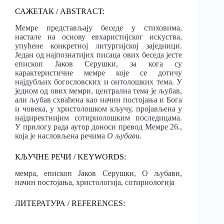
САЖЕТАК / ABSTRACT:
Мемре представљају беседе у стиховима,
настале на основу евхаристијског искуства,
упућене конкретној литургијској заједници.
Један од најпознатијих писаца ових беседа јесте
епископ Јаков Серушки, за кога су
карактеристичне мемре које се дотичу
најдубљих богословских и онтолошких тема. У
једном од ових мемри, централна тема је љубав,
али љубав схваћена као начин постојања и Бога
и човека, у христолошком кључу, пројављена у
најдиректнијим сотириолошким последицама.
У прилогу рада аутор доноси превод Мемре 26.,
која је насловљена речима
О љубави.
КЉУЧНЕ РЕЧИ / KEYWORDS:
мемра, епископ Јаков Серушки, О љубави,
начин постојања, христологија, сотириологија
ЛИТЕРАТУРА / REFERENCES: