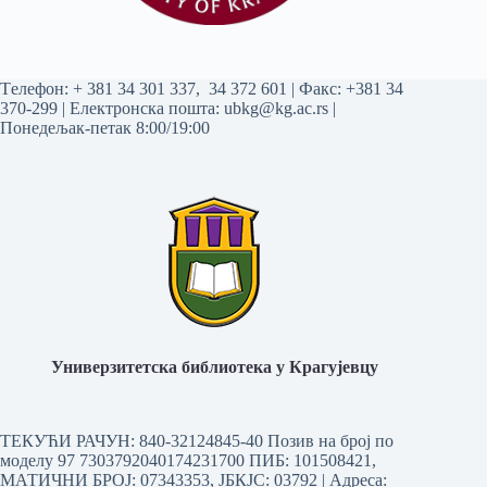
Tелефон:
+ 381 34 301 337
,
34 372 601
| Факс: +381 34
370-299 | Електронска пошта:
ubkg@kg.ac.rs
|
Понедељак-петак 8:00/19:00
Универзитетска библиотека у Крагујевцу
ТЕКУЋИ РАЧУН: 840-32124845-40 Позив на број по
моделу 97 7303792040174231700
ПИБ: 101508421,
МАТИЧНИ БРОЈ: 07343353, ЈБКЈС: 03792 | Aдреса: