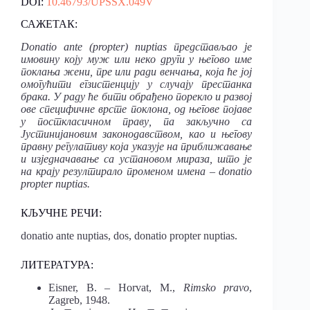
DOI:
10.46793/UPSSX.049V
САЖЕТАК:
Donatio ante (propter) nuptias представљао је
имовину коју муж или неко други у његово име
поклања жени, пре или ради венчања, која ће јој
омогућити егзистенцију у случају престанка
брака. У раду ће бити обрaђено порекло и развој
ове специфичне врсте поклона, од његове појаве
у посткласичном праву, па закључно са
Јустинијановим законодавством, као и његову
правну регулативу која указује на приближавање
и изједначавање са установом мираза, што је
на крају резултирало променом имена – donatio
propter nuptias.
КЉУЧНЕ РЕЧИ:
donatio ante nuptias, dos, donatio propter nuptias.
ЛИТЕРАТУРА:
Eisner, B. – Horvat, M.,
Rimsko pravo
,
Zagreb, 1948.