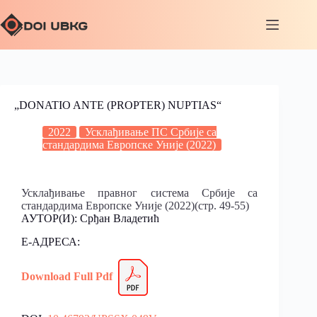
„DONATIO ANTE (PROPTER) NUPTIAS“
2022
Усклађивање ПС Србије са
стандардима Европске Уније (2022)
Усклађивање правног система Србије са
стандардима Европске Уније (2022)(стр. 49-55)
АУТОР(И): Срђан Владетић
Е-АДРЕСА:
Download Full
Pdf