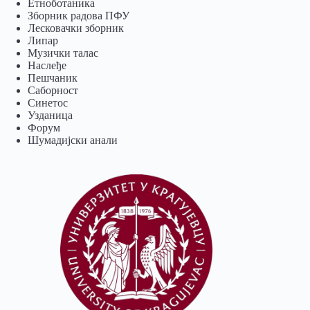
Eтноботаника
Зборник радова ПФУ
Лесковачки зборник
Липар
Музички талас
Наслеђе
Пешчаник
Саборност
Синетос
Узданица
Форум
Шумадијски анали