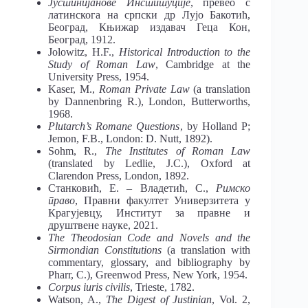
Јустинијанове Институције
, превео с
латинскога на српски др Лујо Бакотић,
Београд, Књижар издавач Геца Кон,
Београд, 1912.
Jolowitz, H.F.,
Historical Introduction to the
Study of Roman Law
, Cambridge at the
University Press, 1954.
Kaser, M.,
Roman
Private
Law
(a translation
by Dannenbring R.), London, Butterworths,
1968.
Plutarch’s Romane Questions
, by Holland P;
Jemon, F.B., London: D. Nutt, 1892).
Sohm, R.,
The
Institutes
of Roman Law
(translated by Ledlie, J.C.), Oxford at
Clarendon Press, London, 1892.
Станковић, Е. – Владетић, С.,
Римско
право
, Правни факултет Универзитета у
Крагујевцу, Институт за правне и
друштвене науке, 2021.
The
Theodosian
Code
and
Novels
and
the
Sirmondian Constitutions
(a translation with
commentary, glossary, and bibliography by
Pharr, C.), Greenwod Press, New York, 1954.
Corpus iuris civilis
, Trieste, 1782.
Watson, A.,
The
Digest
of Justinian
, Vol. 2,