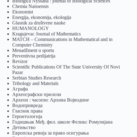
Biologica Nyssana : journal of Biological Sciences
Chemia Naissensis
Ekonomist
Energija, ekonomija, ekologija
Glasnik za društvene nauke
HUMANOLOGY
Kragujevac Journal of Mathematics
MATCH – Communications in Mathematical and in
Computer Chemistry
Menadžment u sportu
Preventivna pedijatrija
Revizor
Scientific Publications Of The State University Of Novi
Pazar
Serbian Studies Research
Tribology and Materials
Аграфа
Археографски прилози
Археон : часопис Архива Војводине
Водопривреда
Гласник права
Геронтологија
Годишњак Међ. фил. школе Феликс Ромулијана
Детињство
Европска ревија за право осигурања