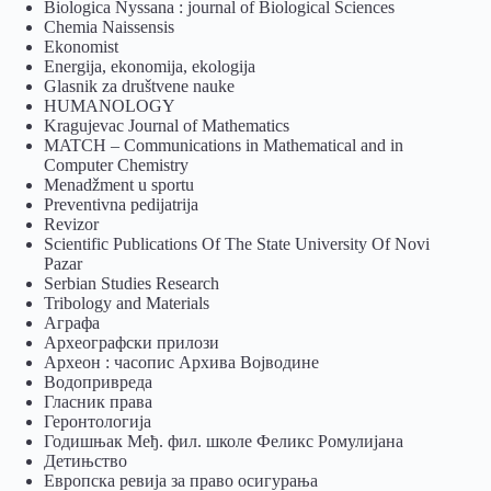
Biologica Nyssana : journal of Biological Sciences
Chemia Naissensis
Ekonomist
Energija, ekonomija, ekologija
Glasnik za društvene nauke
HUMANOLOGY
Kragujevac Journal of Mathematics
MATCH – Communications in Mathematical and in
Computer Chemistry
Menadžment u sportu
Preventivna pedijatrija
Revizor
Scientific Publications Of The State University Of Novi
Pazar
Serbian Studies Research
Tribology and Materials
Аграфа
Археографски прилози
Археон : часопис Архива Војводине
Водопривреда
Гласник права
Геронтологија
Годишњак Међ. фил. школе Феликс Ромулијана
Детињство
Европска ревија за право осигурања