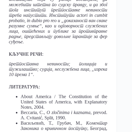
можебити штетна по судску правду, и да због
тога институт претпоставке невиности
треба напустити. Институти actori in cumbit
probatio, in dubio pro reo и „доказаност ван сваке
разумне сумње“, као и одговорност службених
лица, оштећених и публике за противправне
радње, представљају довољне гарантије за фер
суђење.
КЉУЧНЕ РЕЧИ:
претпоставна невиности; полиција и
тужилаштво; судија, неслужбена лица, „изрека
10 према 1“.
ЛИТЕРАТУРА:
About America / The Constitution of the
United States of America, with Explanatory
Notes, 2004.
Beccaria, C.,
O zločinima i kaznama
, prevod.
A. Cvitanić, Split, 1990.
Васиљевић, Т., Грубач, М.,
Коментар
Законика
о кривичном поступку
, Београд,