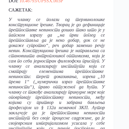
DOI:
10.46793/UPSSX.003P
САЖЕТАК:
У чланку се полази од терминолошке
конструкционе грешке. Творац је до дефиниције
претпоставке невиности дошао тако што је у
папском изразу да
„на први поглед се
претпоставља да је неко добар, док се не
докаже супротно“, реч добар заменио речју
невин. Конструкциона грешка је направљена са
становишта антроплошког оптимизма, који је
сам по себи једностран филозофски приступ. У
чланку се анализирају институти који се
сматрају елементима претпоставке
невиности: терет доказивања, изрека
„10
према 1“ („нумерички израз претпоставке
невиности“), право оптуженог да ћути. У
чланку се такође анализирају принудне мере које
оповргавају претпоставку невиности, међу
којима су притвор и забрана бављења
професијом из § 132а немачког ЗКП. Аутор
закључује да је претпоставка невиности
институт без своје процесне садржине, да је
својеврсним империјализмом усисала у себе
институте који су раније постојали, да