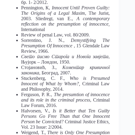
бр. 1- 2/2012.
Pennington, К,
Innocent Until
Proven Guilty:
The
Origins
of a Legal Maxim
, The Jurist,
2003. Sliedregt, van E.,
A contemporary
reflection on the presumption of innocence,
International
Review of penal Law, vol. 80/2009.
Sorrentino, J. N.,
Demystifying
The
Presumption
Of
Innocence
, 15 Glendale Law
Review, 1966.
Свето писмо Старога и Новога завјета
,
Њујорк – Лондон, 1950.
Стојановић, З.,
Коментар кривичног
законика
, Београд, 2007.
Stuckenberg, C. F.,
Who is Presumed
Innocent of What by Whom?,
Criminal Law
and Philosophy, 2014.
Ferguson, P. R.,
The
presumtion
of
innocence
and
its role
in the
criminal process
, Criminal
Law Forum, 2016.
Halvorsen, V.,
Is it Better that Ten Guilty
Persons Go Free Than that One Innocent
Person be Convicted?
Criminal Justice Ethics
,
Vol. 23 Issue: 2/2004.
Weigend, Т.,
There is Only One Presumption