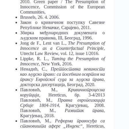
2010. Green paper / The Presumption of
Innocence, Commission of the European
Communities,
Brussels, 26. 4. 2006.
Закон о кривичном поступку Савезне
Републике Немачке, Сарајево, 2011.
Збирка међународних докумената о
људским правима, III, Београд, 1996.
Jong de F., Lent van L.,
The
Presumption
of
Innocence as a Counterfactual Principle
,
Utrecht Law Review, vol. 12, issue 1/2016.
Lippke, R. L.,
Taming the Presumption of
Innocence
, New York, 2016.
Ненадић, С.,
Претпоставка невиности
као људско право: са посебним освртом на
праксу Европског суда за људска права
,
докторска дисертација, Београд, 2020.
Павловић, М.,
Кривичнопроцесна
корупција,
Hereticus, бр. 3-4/2013
Павловић, М.,
Правна
европеизација
Србије 1804-1914
, Крагујевац, 2008.
Павловић, М.,
Развитак
права
,
Крагујевац, 2018.
Павловић, М.,
Реформа правосуђа
са
становишта
афере
„Индекс“,
Hereticus,