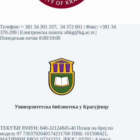
Tелефон:
+ 381 34 301 337
,
34 372 601
| Факс: +381 34
370-299 | Електронска пошта:
ubkg@kg.ac.rs
|
Понедељак-петак 8:00/19:00
Универзитетска библиотека у Крагујевцу
ТЕКУЋИ РАЧУН: 840-32124845-40 Позив на број по
моделу 97 7303792040174231700
ПИБ: 101508421,
МАТИЧНИ БРОЈ: 07343353, ЈБКЈС: 03792 | Aдреса: