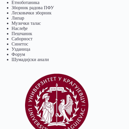
Eтноботаника
Зборник радова ПФУ
Лесковачки зборник
Липар
Музички талас
Наслеђе
Пешчаник
Саборност
Синетос
Узданица
Форум
Шумадијски анали