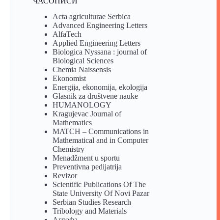
ЧАСОПИСИ
Acta agriculturae Serbica
Advanced Engineering Letters
AlfaTech
Applied Engineering Letters
Biologica Nyssana : journal of
Biological Sciences
Chemia Naissensis
Ekonomist
Energija, ekonomija, ekologija
Glasnik za društvene nauke
HUMANOLOGY
Kragujevac Journal of
Mathematics
MATCH – Communications in
Mathematical and in Computer
Chemistry
Menadžment u sportu
Preventivna pedijatrija
Revizor
Scientific Publications Of The
State University Of Novi Pazar
Serbian Studies Research
Tribology and Materials
Аграфа