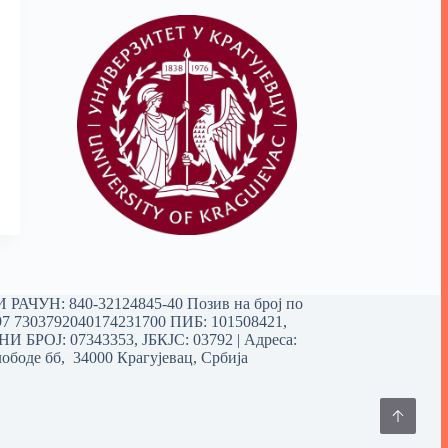
РАЧУН: 840-32124845-40 Позив на број по
97 7303792040174231700
ПИБ: 101508421,
 БРОЈ: 07343353, ЈБКЈС: 03792 | Aдреса:
ободе бб, 34000 Крагујевац, Србија