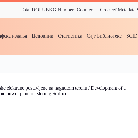
Total DOI UBKG Numbers Counter
Crossref Metadata
фска издања
Ценовник
Статистика
Сајт Библиотеке
SCI
ske elektrane postavljene na nagnutom terenu / Development of a
aic power plant on sloping Surface