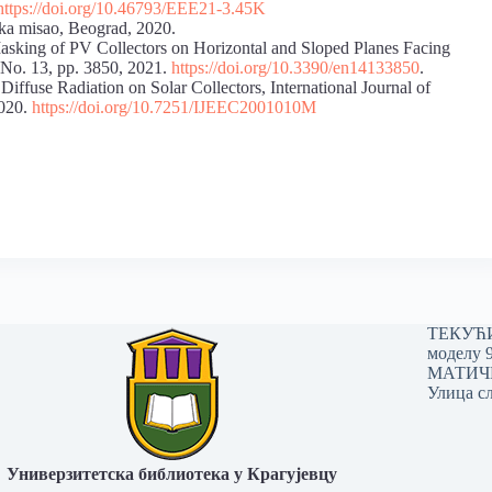
https://doi.org/10.46793/EEE21-3.45K
ka misao, Beograd, 2020.
asking of PV Collectors on Horizontal and Sloped Planes Facing
 No. 13, pp. 3850, 2021.
https://doi.org/10.3390/en14133850
.
 Diffuse Radiation on Solar Collectors, International Journal of
2020.
https://doi.org/10.7251/IJEEC2001010M
ТЕКУЋИ 
моделу 
МАТИЧНИ
Улица сл
Универзитетска библиотека у Крагујевцу