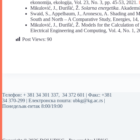
ekonomija, ekologija, Vol. 23, No. 3, pp. 45-53, 2021.
Mikulović, J., Đurišić, Ž.
Solarna energetika
. Akadems
Swaid, S., Appelbaum, J., Aronescu, A. Shading and M
South and North – A Comparative Study, Energies, 14,
Mikulović, J., Đurišić, Ž. Models for the Calculation of
Electrical Engineering and Computing, Vol. 4, No. 1, 
Post Views:
90
Tелефон:
+ 381 34 301 337
,
34 372 601
| Факс: +381
34 370-299 | Електронска пошта:
ubkg@kg.ac.rs
|
Понедељак-петак 8:00/19:00