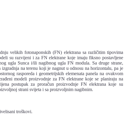
odnju velikih fotonaponskih (FN) elektrana sa različitim tipovima
modeli su razvijeni i za FN elektrane koje imaju fiksno postavljene
og ugla Sunca i/ili nagibnog ugla FN modula. Sa druge strane,
 izgradnja na terenu koji je nagnut u odnosu na horizontalu, pa je
prostornog rasporeda i geometrijskih elemenata panela na ovakvom
 razrađeni modeli proizvodnje za FN elektrane koje se planiraju na
jena postupak za proračun proizvodnje FN elektrana koje su
izvoljnoj strani svijeta i sa proizvoljnim nagibnim.
velisani troškovi.