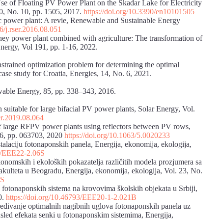
 Use of Floating PV Power Plant on the Skadar Lake for Electricity
0, No. 10, pp. 1505, 2017.
https://doi.org/10.3390/en10101505
ic power plant: A revie, Renewable and Sustainable Energy
16/j.rser.2016.08.051
mney power plant combined with agriculture: The transformation of
nergy, Vol 191, pp. 1-16, 2022.
nstrained optimization problem for determining the optimal
ase study for Croatia, Energies, 14, No. 6, 2021.
ewable Energy, 85, pp. 338–343, 2016.
 suitable for large bifacial PV power plants, Solar Energy, Vol.
ner.2019.08.064
 of large RFPV power plants using reflectors between PV rows,
 6, pp. 063703, 2020
https://doi.org/10.1063/5.0020233
nstalaciju fotonaponskih panela, Energija, ekonomija, ekologija,
93/EEE22-2.06S
konomskih i ekoloških pokazatelja različitih modela prozjumera sa
kulteta u Beogradu, Energija, ekonomija, ekologija, Vol. 23, No.
8S
je fotonaponskih sistema na krovovima školskih objekata u Srbiji,
0.
https://doi.org/10.46793/EEE20-1-2.021B
dređivanje optimalnih nagibnih uglova fotonaponskih panela uz
sled efekata senki u fotonaponskim sistemima, Energija,