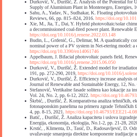
Durković, V., Đurišić, Ž. Analysis of the Potential for
Supply of Aluminium Plant in Montenegro, Energies, 1
Sahu, A., Yadav, N., Sudhakar, K. Floating photovolta
Reviews, 66, pp. 815–824, 2016.
https://doi.org/10.10
Xie, M., Jia, T., Dai, Y. Hybrid photovoltaic/solar chi
a decommissioned coal-fired power plant. Renewable E
https://doi.org/10.1016/j.renene.2022.03.148
Budin, L., Grdenić, G., Delimar, M. A quadratically co
nominal power of a PV system in Net-etering model: a c
https://doi.org/10.3390/en14061746
Appelbaum, J. Bifacial photovoltaic panels field, Ren
https://doi.org/10.1016/j.renene.2015.06.050
Durković, V., Đurišić, Ž. Extended model for irradiation
191, pp. 272-290, 2019,
https://doi.org/10.1016/j.sole
Durković, V., Đurišić, Ž. Efficiency increase analysis
Journal of Renewable and Sustainable Energy, 12, No.
Stefanović, Vertikalne fasade solitera kao lokacije za i
Vol. 24, No. 2, pp. 6-12, 2022.
https://doi.org/10.467
Škrbić, , Đurišić, Ž. Komparativna analiza tehničkih, e
fotonaponskim panelima na primeru zgrade Tehničkih fa
4, pp. 8-15, 2021.
https://doi.org/10.46793/EEE21-4.0
Batić, , Đurišić, Ž. Analiza kapaciteta i uslova izgradn
Energija, ekonomija, ekologija, No.1-2, pp. 21-28, 202
Krstić, , Klimenta, D., Tasić, D., Radosavljević, D. O
uvažavanje smanjenja direktne komponente iradijacije u