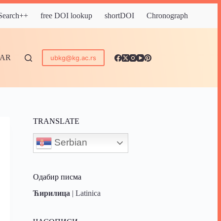
 Search++
free DOI lookup
shortDOI
Chronograph
DAR
ubkg@kg.ac.rs
TRANSLATE
Serbian
Одабир писма
Ћирилица
|
Latinica