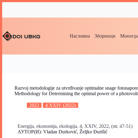
Насловна
Зборници
Моногра
Razvoj metodologije za utvrđivanje optimalne snage fotonapon
Methodology for Determining the optimal power of a photovolt
2022
4 XXIV (2022)
Energija, ekonomija, ekologija, 4, XXIV, 2022, (str. 47-51)
АУТОР(И): Vladan Durković, Željko Đurišić