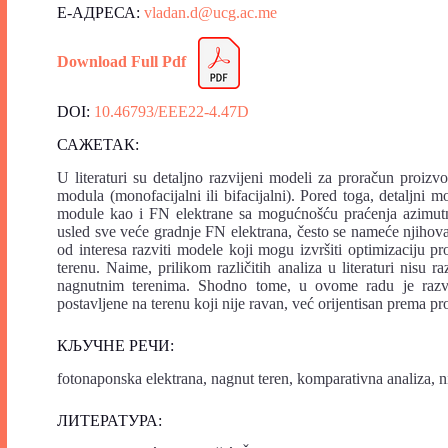
Е-АДРЕСА:
vladan.d@ucg.ac.me
Download Full Pdf
DOI:
10.46793/EEE22-4.47D
САЖЕТАК:
U literaturi su detaljno razvijeni modeli za proračun proizv
modula (monofacijalni ili bifacijalni). Pored toga, detaljni 
module kao i FN elektrane sa mogućnošću praćenja azimutn
usled sve veće gradnje FN elektrana, često se nameće njihova
od interesa razviti modele koji mogu izvršiti optimizaciju 
terenu. Naime, prilikom različitih analiza u literaturi nisu
nagnutnim terenima. Shodno tome, u ovome radu je razvi
postavljene na terenu koji nije ravan, već orijentisan prema pro
КЉУЧНЕ РЕЧИ:
fotonaponska elektrana, nagnut teren, komparativna analiza, ni
ЛИТЕРАТУРА: