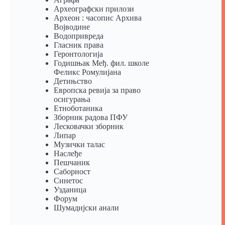
Археографски прилози
Археон : часопис Архива
Војводине
Водопривреда
Гласник права
Геронтологија
Годишњак Међ. фил. школе
Феликс Ромулијана
Детињство
Европска ревија за право
осигурања
Eтноботаника
Зборник радова ПФУ
Лесковачки зборник
Липар
Музички талас
Наслеђе
Пешчаник
Саборност
Синетос
Узданица
Форум
Шумадијски анали