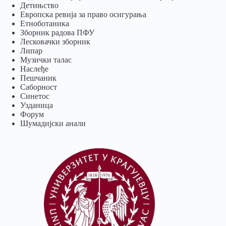
Детињство
Европска ревија за право осигурања
Eтноботаника
Зборник радова ПФУ
Лесковачки зборник
Липар
Музички талас
Наслеђе
Пешчаник
Саборност
Синетос
Узданица
Форум
Шумадијски анали