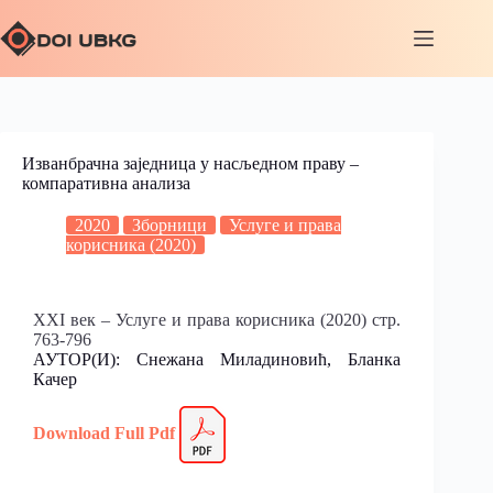
Изванбрачна заједница у насљедном праву –
компаративна анализа
2020
Зборници
Услуге и права
корисника (2020)
XXI век – Услуге и права корисника (2020) стр.
763-796
АУТОР(И): Снежана Миладиновић, Бланка
Качер
Download Full P
d
f