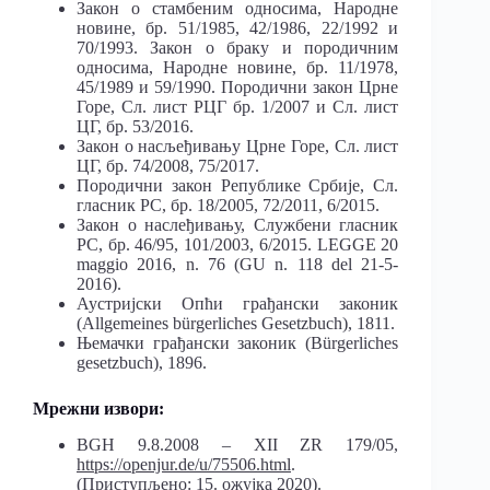
Закон о стамбеним односима, Народне
новине, бр. 51/1985, 42/1986, 22/1992 и
70/1993. Закон о браку и породичним
односима, Народне новине, бр. 11/1978,
45/1989 и 59/1990. Породични закон Црне
Горе, Сл. лист РЦГ бр. 1/2007 и Сл. лист
ЦГ, бр. 53/2016.
Закон о насљеђивању Црне Горе, Сл. лист
ЦГ, бр. 74/2008, 75/2017.
Породични закон Републике Србије, Сл.
гласник РС, бр. 18/2005, 72/2011, 6/2015.
Закон о наслеђивању, Службени гласник
РС, бр. 46/95, 101/2003, 6/2015. LEGGE 20
maggio 2016, n. 76 (GU n. 118 del 21-5-
2016).
Аустријски Опћи грађански законик
(Allgemeines bürgerliches Gesetzbuch), 1811.
Њемачки грађански законик (Bürgerliches
gesetzbuch), 1896.
Мрежни извори:
BGH 9.8.2008 – XII ZR 179/05,
https://openjur.de/u/75506.html
.
(Приступљено: 15. ожујка 2020).