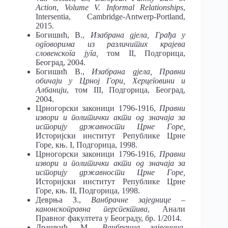
Action
,
Volume
V.
Informal Relationships
,
Intersentia, Cambridge-Antwerp-Portland,
2015.
Богишић, В.,
Изабрана дјела,
Грађа
у
одговорима из различитих крајева
словенскога југа,
том II, Подгорица,
Београд, 2004.
Богишић В.,
Изабрана дјела, Правни
обичаји у Црној Гори, Херцеговини и
Албанији
, том III, Подгорица, Београд,
2004.
Црногорски законици 1796-1916,
Правни
извори
и политички акти од значаја за
историју државности Црне Горе,
Историјски институт Републике Црне
Горе, књ. I, Подгорица, 1998.
Црногорски законици 1796-1916,
Правни
извори
и политички акти од значаја за
историју државности Црне Горе,
Историјски институт Републике Црне
Горе, књ. II, Подгорица, 1998.
Деврња З.,
Ванбрачне заједнице –
канонскоправна перспектива
, Анали
Правног факултета у Београду, бр. 1/2014.
Драшкић, М.,
Ванбрачна заједница
,