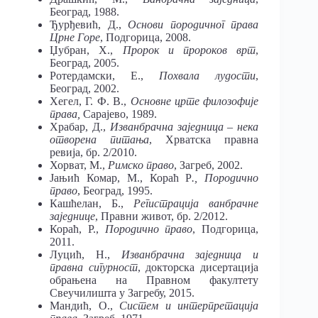
Београд, 1988.
Ђурђевић, Д.,
Основи породичног права
Црне Горе
, Подгорица, 2008.
Џубран, Х.,
Пророк и пророков врт
,
Београд, 2005.
Ротердамски, Е.,
Похвала лудости
,
Београд, 2002.
Хегел, Г. Ф. В.,
Основне црте филозофије
права,
Сарајево, 1989.
Храбар, Д.,
Изванбрачна заједница
– нека
отворена питања
, Хрватска правна
ревија, бр. 2/2010.
Хорват, М.,
Римско право
, Загреб, 2002.
Јањић Комар, М., Кораћ Р
., Породично
право
, Београд, 1995.
Кашћелан, Б.,
Регистрација ванбрачне
заједнице
, Правни живот, бр. 2/2012.
Кораћ, Р.,
Породично право
, Подгорица,
2011.
Луцић, Н.,
Изванбрачна заједница
и
правна сигурност
, докторска дисертација
обрањена на Правном факултету
Свеучилишта у Загребу, 2015.
Мандић, О.,
Систем и интерпретација