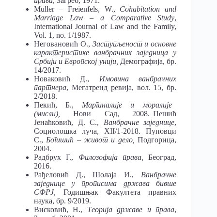
права
, Загреб, 1971.
Muller – Freienfels, W.,
Cohabitation and
Marriage Law – a Comparative Study
,
International Journal of Law and the Family,
Vol. 1, no. 1/1987.
Неговановић О.,
Заступљеност и основне
карактеристике ванбрачних заједница у
Србији и Европској унији,
Демографија, бр.
14/2017.
Новаковић Д.,
Имовина ванбрачних
партнера
, Мегатренд ревија, вол. 15, бр.
2/2018.
Пекић, Б.,
Маргиналије
и моралије
(мисли),
Нови Сад, 2008. Пешић
Јенаћковић, Д. С.,
Ванбрачне
заједнице
,
Социолошка луча, XII/1-2018. Пуповци
С.,
Богишић
– живот и дело,
Подгорица,
2004.
Радбрух Г.,
Филозофија права,
Београд,
2016.
Рађеловић Д., Шолаја И.,
Ванбрачне
заједнице у прописима држава бивше
СФРЈ
, Годишњак Факултета правних
наука, бр. 9/2019.
Висковић, Н.,
Теорија државе и права
,