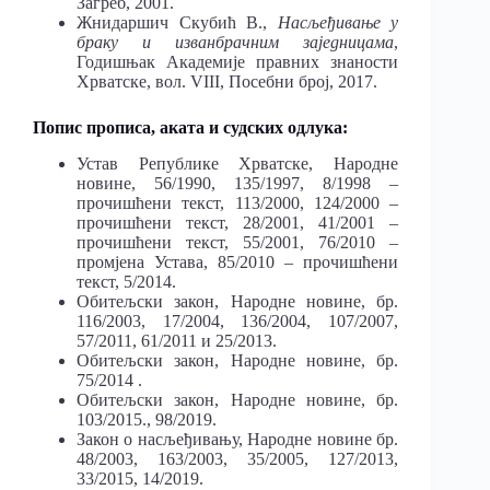
Загреб, 2001.
Жнидаршич Скубић В.,
Насљеђивање
у
браку и изванбрачним заједницама
,
Годишњак Академије правних знаности
Хрватске, вол. VIII, Посебни број, 2017.
Попис прописа, аката и судских одлука:
Устав Републике Хрватске, Народне
новине, 56/1990, 135/1997, 8/1998 –
прочишћени текст, 113/2000, 124/2000 –
прочишћени текст, 28/2001, 41/2001 –
прочишћени текст, 55/2001, 76/2010 –
промјена Устава, 85/2010 – прочишћени
текст, 5/2014.
Обитељски закон, Народне новине, бр.
116/2003, 17/2004, 136/2004, 107/2007,
57/2011, 61/2011 и 25/2013.
Обитељски закон, Народне новине, бр.
75/2014 .
Обитељски закон, Народне новине, бр.
103/2015., 98/2019.
Закон о насљеђивању, Народне новине бр.
48/2003, 163/2003, 35/2005, 127/2013,
33/2015, 14/2019.