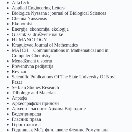
AlfaTech
Applied Engineering Letters
Biologica Nyssana : journal of Biological Sciences
Chemia Naissensis
Ekonomist
Energija, ekonomija, ekologija
Glasnik za društvene nauke
HUMANOLOGY
Kragujevac Journal of Mathematics
MATCH – Communications in Mathematical and in
Computer Chemistry
Menadžment u sportu
Preventivna pedijatrija
Revizor
Scientific Publications Of The State University Of Novi
Pazar
Serbian Studies Research
Tribology and Materials
Аграфа
Археографски прилози
Археон : часопис Архива Војводине
Водопривреда
Гласник права
Геронтологија
Годишњак Међ. фил. школе Феликс Ромулијана