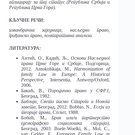
аплицирају за тај статус (Република Србија и
Република Црна Гора).
КЉУЧНЕ РЕЧИ:
изванбрачна заједница, насљедно право,
грађанско право, компаративна анализа.
ЛИТЕРАТ
У
РА:
Антић, О., Кадић, Љ.,
Основи Насљедног
права Црне Горе
и Србије
, Подгорица,
2012. Antokolskaja, M.,
Harmonization
of
family
Law in
Europe:
A Historical
Perspective,
Intersentia, Antwerp/Oxford,
2006.
Бакић, В.,
Породично право у СФРЈ
,
Београд, 1982.
Библија, Свето
писмо
Старога
и Новога
завета,
Београд, 2012. Bobbio, N.,
Есеји
из
теорије права
, Сплит, 1988.
Бобић, М.,
Брак или/и
партнерство
(демографско социолошка студија),
Београд, 2003. Boele-Woelki, K., Mol, C.,
van Gelder, E.,
European
Family
Law in