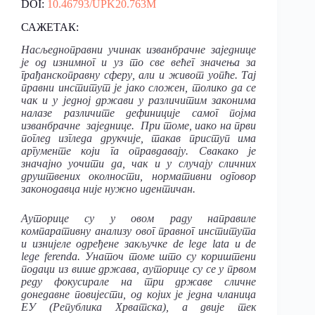
DOI:
10.46793/UPK20.763M
САЖЕТАК:
Насљедноправни учинак изванбрачне заједнице
је од изнимног и уз то све већег значења за
грађанскоправну сферу, али и живот уопће. Тај
правни институт је јако сложен, толико да се
чак и у једној држави у различитим законима
налазе различите дефиниције самог појма
изванбрачне заједнице. При томе, иако на први
поглед изгледа друкчије, такав приступ има
аргументе који га оправдавају. Свакако је
значајно уочити да, чак и у случају сличних
друштвених околности, нормативни одговор
законодавца није нужно идентичан.
Ауторице су у овом раду направиле
компаративну анализу овог правног института
и изнијеле одређене закључке de lege lata и de
lege ferenda. Унаточ томе што су кориштени
подаци из више држава, ауторице су се у првом
реду фокусирале на три државе сличне
донедавне повијести, од којих је једна чланица
ЕУ (Република Хрватска), а двије тек