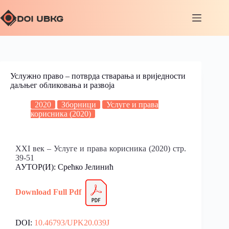
Услужно право – потврда стварања и вриједности
даљњег обликовања и развоја
2020
Зборници
Услуге и права
корисника (2020)
XXI век – Услуге и права корисника (2020) стр.
39-51
АУТОР(И): Срећко Јелинић
Download Full Pdf
DOI:
10.46793/UPK20.039J