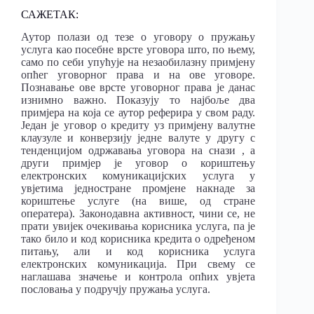
САЖЕТАК:
Аутор полази од тезе о уговору о пружању
услуга као посебне врсте уговора што, по њему,
само по себи упућује на незаобилазну примјену
опћег уговорног права и на ове уговоре.
Познавање ове врсте уговорног права је данас
изнимно важно. Показују то најбоље два
примјера на која се аутор реферира у свом раду.
Један је уговор о кредиту уз примјену валутне
клаузуле и конверзију једне валуте у другу с
тенденцијом одржавања уговора на снази , а
други примјер је уговор о кориштењу
електронских комуникацијских услуга у
увјетима једностране промјене накнаде за
кориштење услуге (на више, од стране
оператера). Законодавна активност, чини се, не
прати увијек очекивања корисника услуга, па је
тако било и код корисника кредита о одређеном
питању, али и код корисника услуга
електронских комуникација. При свему се
наглашава значење и контрола опћих увјета
пословања у подручју пружања услуга.