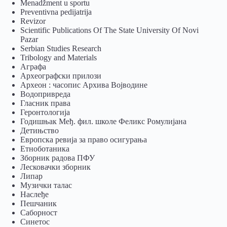
Menadžment u sportu
Preventivna pedijatrija
Revizor
Scientific Publications Of The State University Of Novi
Pazar
Serbian Studies Research
Tribology and Materials
Аграфа
Археографски прилози
Археон : часопис Архива Војводине
Водопривреда
Гласник права
Геронтологија
Годишњак Међ. фил. школе Феликс Ромулијана
Детињство
Европска ревија за право осигурања
Eтноботаника
Зборник радова ПФУ
Лесковачки зборник
Липар
Музички талас
Наслеђе
Пешчаник
Саборност
Синетос