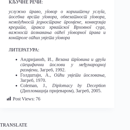
КЉУЧНЕ РЕЧИ:
услужно право, уговор о кориштењу услуга,
посебна врста уговора, обвезатност уговора,
немогућност једностране промјене, конверзија
кредита, пракса хрватског Врховног суда,
важност познавања опћег уговорног права и
контроле опћих увјета уговора
ЛИТЕРАТ
У
РА:
Андријанић, И.,
Везана трговина и други
специфични послови у међународној
размјени
, Загреб, 1992.
Голдштајн, А.,
Опћи увјети пословања,
Загреб, 1970.
Coleman, J.,
Diplomacy by Deception
(Дипломација пријеваром), Загреб, 2005.
Post Views:
76
TRANSLATE