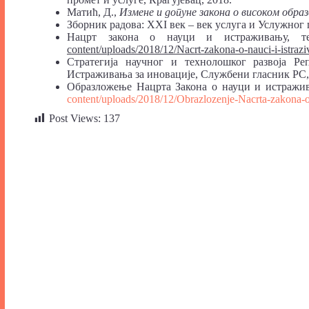
Матић, Д.,
Измене
и допуне закона о високом обра
Зборник радова: XXI век – век услуга и Услужног п
Нацрт закона о науци и истраживању, т
content/uploads/2018/12/Nacrt-zakona-o-nauci-i-istraz
Стратегија научног и технолошког развоја Р
Истраживања за иновације, Службени гласник РС, 
Образложење Нацрта Закона о науци и истражив
content/uploads/2018/12/Obrazlozenje-Nacrta-zakona-o
Post Views:
137