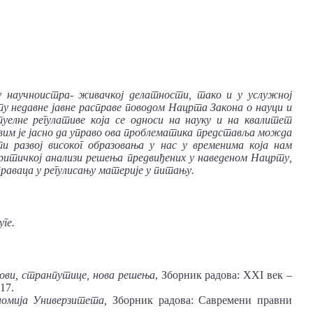
у научноистра- живачкој делатности, тако и у услужној
у недавне јавне расправе поводом Нацрта Закона о науци и
уелне регулативе која се односи на науку и на квалитет
вим је јасно да управо ова проблематика представља можда
ти развој високог образовања у нас у временима која нам
н критичкој анализи решења предвиђених у наведеном Нацрту,
 праваца у регулисању материје у питању.
ге.
зови, странпутице, нова решења
, Зборник радова: XXI век –
17.
номија Универзитета,
Зборник радова: Савремени правни