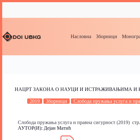
Насловна
Зборници
Моногра
НАЦРТ ЗАКОНА О НАУЦИ И ИСТРАЖИВАЊИМА И 
2019
Зборници
Слобода пружања услуга и пра
Слобода пружања услуга и правна сигурност (2019) стр.
АУТОР(И): Дејан Матић