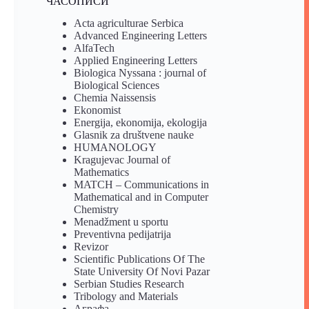
ЧАСОПИСИ
Acta agriculturae Serbica
Advanced Engineering Letters
AlfaTech
Applied Engineering Letters
Biologica Nyssana : journal of
Biological Sciences
Chemia Naissensis
Ekonomist
Energija, ekonomija, ekologija
Glasnik za društvene nauke
HUMANOLOGY
Kragujevac Journal of
Mathematics
MATCH – Communications in
Mathematical and in Computer
Chemistry
Menadžment u sportu
Preventivna pedijatrija
Revizor
Scientific Publications Of The
State University Of Novi Pazar
Serbian Studies Research
Tribology and Materials
Аграфа