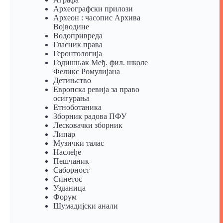
Археографски прилози
Археон : часопис Архива
Војводине
Водопривреда
Гласник права
Геронтологија
Годишњак Међ. фил. школе
Феликс Ромулијана
Детињство
Европска ревија за право
осигурања
Eтноботаника
Зборник радова ПФУ
Лесковачки зборник
Липар
Музички талас
Наслеђе
Пешчаник
Саборност
Синетос
Узданица
Форум
Шумадијски анали