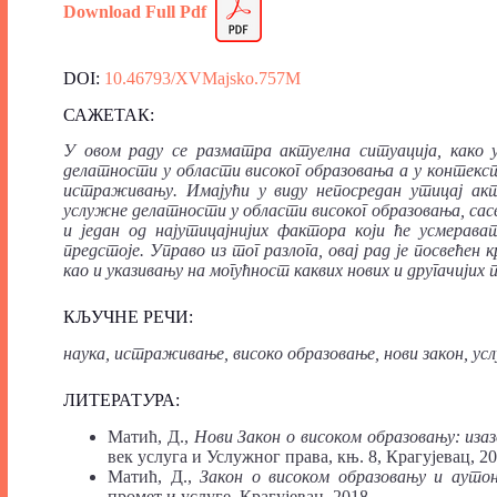
Download Full
P
df
DOI:
10.46793/XVMajsko.757M
САЖЕТАК:
У овом раду се разматра актуелна ситуација, како 
делатности у области високог образовања а у контекст
истраживању. Имајући у виду непосредан утицај акт
услужне делатности у области високог образовања, сас
и један од најутицајнијих фактора који ће усмерава
предстоје. Управо из тог разлога, овај рад је посвеће
као и указивању на могућност каквих нових и другачијих
КЉУЧНЕ РЕЧИ:
наука, истраживање, високо образовање, нови закон, услу
ЛИТЕРАТ
У
РА:
Матић, Д.,
Нови Закон
о високом образовању: иза
век услуга и Услужног права, књ. 8, Крагујевац, 20
Матић, Д.,
Закон
о високом образовању и ауто
промет и услуге, Крагујевац, 2018.