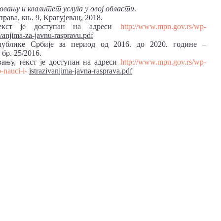
зовању и квалитет услуга у овој области
.
рава, књ. 9, Крагујевац, 2018.
екст је доступан на адреси
http://www.mpn.gov.rs/wp-
ivanjima-za-javnu-raspravu.pdf
епублике Србије за период од 2016. до 2020. године –
бр. 25/2016.
ању, текст је доступан на адреси
http://www.mpn.gov.rs/wp-
-nauci-i-
istrazivanjima-javna-rasprava.pdf