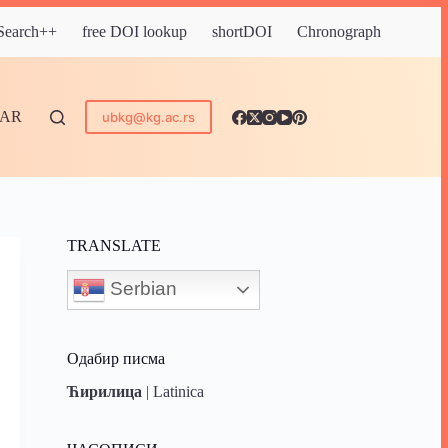
 Search++
free DOI lookup
shortDOI
Chronograph
DAR
ubkg@kg.ac.rs
TRANSLATE
Serbian
Одабир писма
Ћирилица
|
Latinica