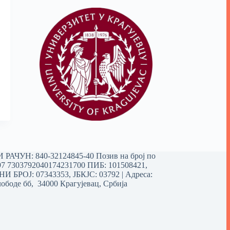
РАЧУН: 840-32124845-40 Позив на број по
97 7303792040174231700
ПИБ: 101508421,
 БРОЈ: 07343353, ЈБКЈС: 03792 | Aдреса:
ободе бб, 34000 Крагујевац, Србија