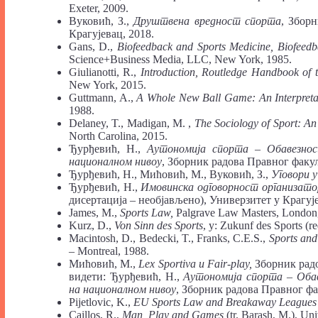
Exeter, 2009.
Вуковић, З.,
Друштвена вредност спорта
, Збор
Крагујевац, 2018.
Gans, D.,
Biofeedback
and
Sports Medicine,
Biofeed
Science+Business Media, LLC, New York, 1985.
Giulianotti, R.,
Introduction,
Routledge Handbook
of
New York, 2015.
Guttmann, A.,
A Whole New Ball Game: An Interpreta
1988.
Delaney, T., Madigan, M. ,
The Sociology of Sport: An
North Carolina, 2015.
Ђурђевић, Н.,
Аутономија
спорта
– Обавезнос
националном нивоу
, Зборник радова Правног факулт
Ђурђевић, Н., Мићовић, М., Вуковић, З.,
Уговори 
Ђурђевић, Н.,
Имовинска
одговорност организат
дисертација – необјављено), Универзитет у Крагуј
James, M.,
Sports Law,
Palgrave Law Masters, London
Kurz, D.,
Von
Sinn
des
Sports
, у: Zukunf des Sports (
Macintosh, D., Bedecki, T., Franks, C.E.S.,
Sports
an
– Montreal, 1988.
Мићовић, М.,
Lex
Sportiva
и Fair-play,
Зборник радо
видети: Ђурђевић, Н.,
Аутономија спорта – Обав
на националном нивоу
, Зборник радова Правног фак
Pijetlovic, K.,
EU
Sports
Law and
Breakaway League
Caillos, R.,
Man,
Play and
Games
(tr. Barash, M.), Un