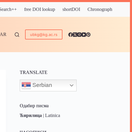
 Search++
free DOI lookup
shortDOI
Chronograph
DAR
ubkg@kg.ac.rs
TRANSLATE
Serbian
Одабир писма
Ћирилица
|
Latinica