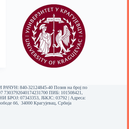
РАЧУН: 840-32124845-40 Позив на број по
97 7303792040174231700
ПИБ: 101508421,
 БРОЈ: 07343353, ЈБКЈС: 03792 | Aдреса:
ободе бб, 34000 Крагујевац, Србија