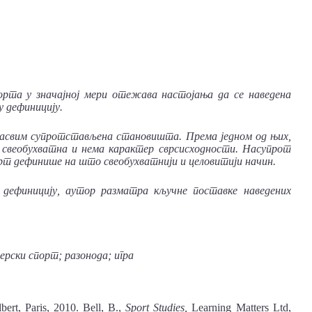
рта у значајној мери отежава настојања да се наведена
у дефиницију.
а сасвим супротстављена становишта. Према једном од њих,
 свеобухватна и нема карактер сврсисходности. Насупрот
рт дефинише на што свеобухватнији и целовитији начин.
 дефиницију, аутор разматра кључне поставке наведених
рски спорт; разонода; игра
bert, Paris, 2010. Bell, B.,
Sport
Studies,
Learning Matters Ltd,