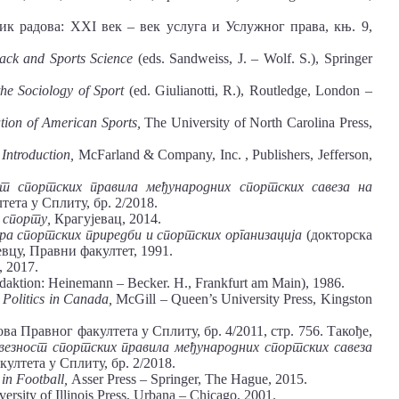
ник радова: XXI век – век услуга и Услужног права, књ. 9,
back
and
Sports Science
(eds. Sandweiss, J. – Wolf. S.), Springer
the
Sociology
of
Sport
(ed. Giulianotti, R.), Routledge, London –
tion of American Sports,
The University of North Carolina Press,
 Introduction,
McFarland & Company, Inc. , Publishers, Jefferson,
т спортских правила међународних спортских савеза на
ета у Сплиту, бр. 2/2018.
у спорту,
Крагујевац, 2014.
ора спортских
приредби
и спортских организација
(докторска
евцу, Правни факултет, 1991.
, 2017.
redaktion: Heinemann – Becker. H., Frankfurt am Main), 1986.
d
Politics
in
Canada,
McGill – Queen’s University Press, Kingston
ва Правног факултета у Сплиту, бр. 4/2011, стр. 756. Такође,
езност спортских правила међународних спортских савеза
ултета у Сплиту, бр. 2/2018.
s
in
Football,
Asser Press – Springer, The Hague, 2015.
iversity of Illinois Press, Urbana – Chicago, 2001.