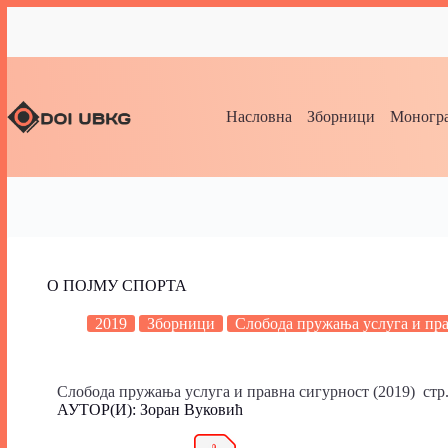
Насловна
Зборници
Моногра
О ПОЈМУ СПОРТА
2019
Зборници
Слобода пружања услуга и пра
Слобода пружања услуга и правна сигурност (2019) стр.
АУТОР(И): Зоран Вуковић