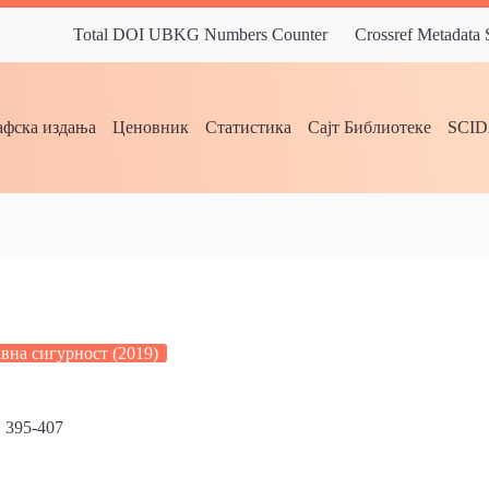
Total DOI UBKG Numbers Counter
Crossref Metadata
фска издања
Ценовник
Статистика
Сајт Библиотеке
SCI
вна сигурност (2019)
 395-407