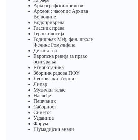
Археографски прилози
Археон : часопис Архива
Војводине
Водопривреда
Гласник права
Геронтологија
Годишњак Међ. фил. школе
Феликс Ромулијана
Детињство
Европска ревија за право
осигурања
Eтноботаника
Зборник радова ПФУ
Лесковачки зборник
Липар
Музички талас
Наслеђе
Пешчаник
Саборност
Синетос
Узданица
Форум
Шумадијски анали