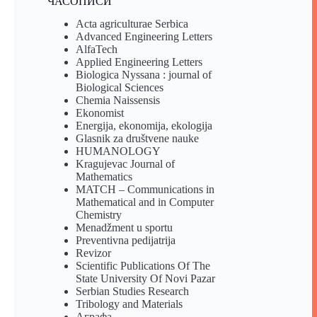
ЧАСОПИСИ
Acta agriculturae Serbica
Advanced Engineering Letters
AlfaTech
Applied Engineering Letters
Biologica Nyssana : journal of
Biological Sciences
Chemia Naissensis
Ekonomist
Energija, ekonomija, ekologija
Glasnik za društvene nauke
HUMANOLOGY
Kragujevac Journal of
Mathematics
MATCH – Communications in
Mathematical and in Computer
Chemistry
Menadžment u sportu
Preventivna pedijatrija
Revizor
Scientific Publications Of The
State University Of Novi Pazar
Serbian Studies Research
Tribology and Materials
Аграфа