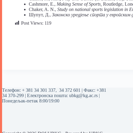
Cashmore, E.,
Making Sense of Sports,
Routledge, Lon
Chaker, A. N.,
Study
on
national sports
legislation
in
E
Шупут, Д.,
Законско уредјење спорта
у европским
Post Views:
119
Tелефон:
+ 381 34 301 337
,
34 372 601
| Факс: +381
34 370-299 | Електронска пошта:
ubkg@kg.ac.rs
|
Понедељак-петак 8:00/19:00