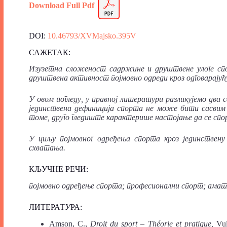
Download Full
P
df
DOI:
10.46793/XVMajsko.395V
САЖЕТАК:
Изузетна сложеност садржине и друштвене улоге спо
друштвена активност појмовно одреди кроз одговарајућ
У овом погледу, у правној литератури разликујемо дв
јединствена дефиниција спорта не може бити сасвим
томе, друго гледиште карактерише настојање да се спо
У циљу појмовног одређења спорта кроз јединствену
схватања.
КЉУЧНЕ РЕЧИ:
појмовно одређење спорта; професионални спорт; амате
ЛИТЕРАТ
У
РА:
Amson, C.,
Droit
du
sport
– Théorie et pratique,
Vul