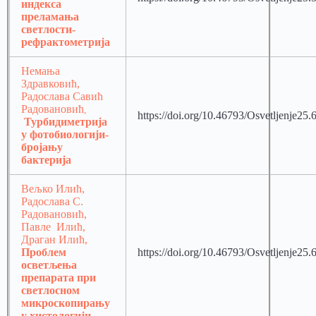
индекса
преламања
светлости-
рефрактометрија
Немања
Здравковић,
Радослава Савић
Радовановић
,
https://doi.org/10.46793/Osvetljenje25.
Турбидиметрија
у фотобиологији-
бројању
бактерија
Вељко Илић,
Радослава С.
Радовановић,
Павле Илић,
Драган Илић,
Проблем
https://doi.org/10.46793/Osvetljenje25.
осветљења
препарата при
светлосном
микроскопирању
у хистологији