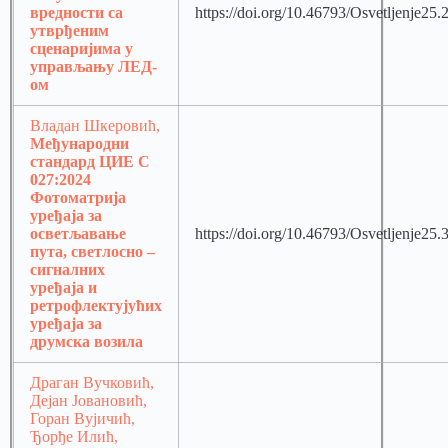
вредности са
https://doi.org/10.46793/Osvetljenje25.
утврђеним
сценаријима у
управљању ЛЕД-
ом
Владан Шкеровић,
Међународни
стандард ЦИЕ С
027:2024
Фотоматрија
уређаја за
осветљавање
https://doi.org/10.46793/Osvetljenje25.
пута, светлосно –
сигналних
уређаја и
ретрофлектујућих
уређаја за
друмска возила
Драган Вучковић,
Дејан Јовановић,
Горан Вујичић,
Ђорђе Илић,