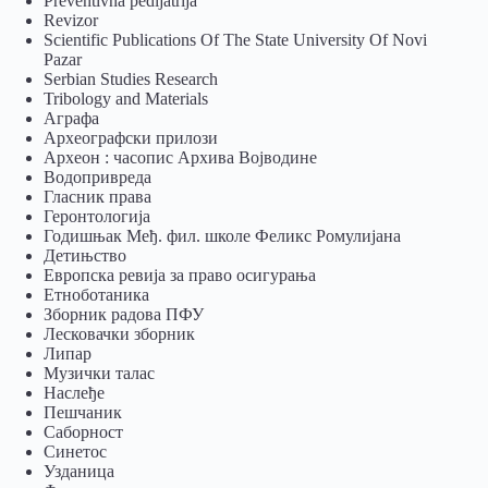
Preventivna pedijatrija
Revizor
Scientific Publications Of The State University Of Novi
Pazar
Serbian Studies Research
Tribology and Materials
Аграфа
Археографски прилози
Археон : часопис Архива Војводине
Водопривреда
Гласник права
Геронтологија
Годишњак Међ. фил. школе Феликс Ромулијана
Детињство
Европска ревија за право осигурања
Eтноботаника
Зборник радова ПФУ
Лесковачки зборник
Липар
Музички талас
Наслеђе
Пешчаник
Саборност
Синетос
Узданица