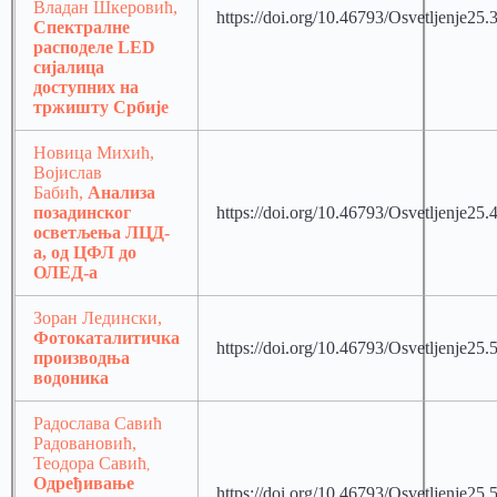
Владан Шкеровић,
https://doi.org/10.46793/Osvetljenje25
Спектралне
расподеле LED
сијалица
доступних на
тржишту Србије
Новица Михић,
Војислав
Бабић,
Анализа
позадинског
https://doi.org/10.46793/Osvetljenje25
осветљења ЛЦД-
а, од ЦФЛ до
ОЛЕД-а
Зоран Ледински,
Фотокаталитичка
https://doi.org/10.46793/Osvetljenje25.
производња
водоника
Радослава Савић
Радовановић,
Теодора Савић
,
Одређивање
https://doi.org/10.46793/Osvetljenje25