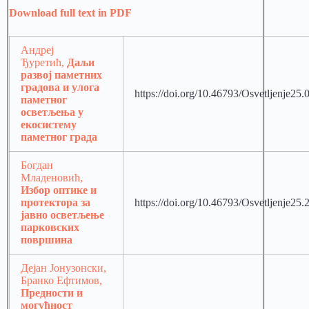
Download full text in PDF
Андреј
Ђуретић,
Даљи
развој паметних
градова и улога
https://doi.org/10.46793/Osvetljenje25
паметног
осветљења у
екосистему
паметног града
Богдан
Младеновић,
Избор оптике и
протектора за
https://doi.org/10.46793/Osvetljenje25
јавно осветљење
парковских
површина
Дејан Јонузонски,
Бранко Ефтимов,
Предности и
могућност