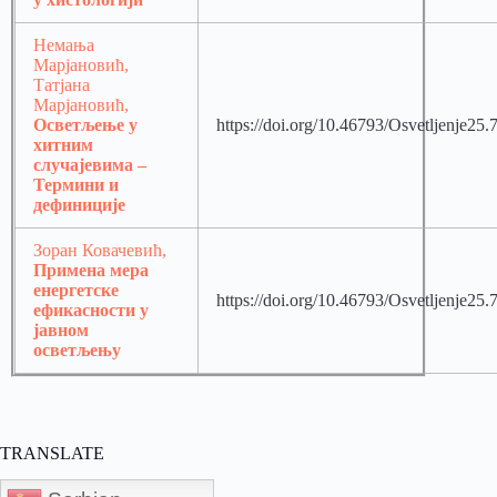
Немања
Марјановић,
Татјана
Марјановић,
Осветљење у
https://doi.org/10.46793/Osvetljenje25
хитним
случајевима –
Термини и
дефиниције
Зоран Ковачевић,
Примена мера
енергетске
https://doi.org/10.46793/Osvetljenje25
ефикасности у
јавном
осветљењу
TRANSLATE