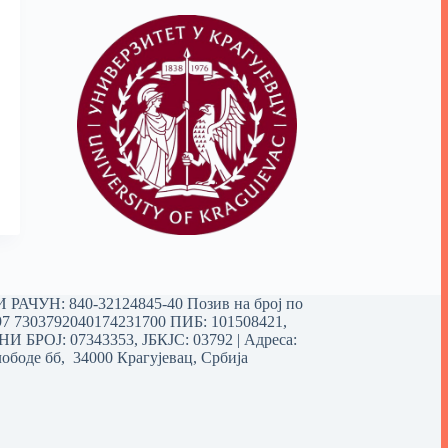
РАЧУН: 840-32124845-40 Позив на број по
97 7303792040174231700
ПИБ: 101508421,
 БРОЈ: 07343353, ЈБКЈС: 03792 | Aдреса:
ободе бб, 34000 Крагујевац, Србија