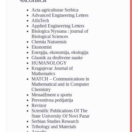
ЧАСОПИСИ
Acta agriculturae Serbica
Advanced Engineering Letters
AlfaTech
Applied Engineering Letters
Biologica Nyssana : journal of
Biological Sciences
Chemia Naissensis
Ekonomist
Energija, ekonomija, ekologija
Glasnik za društvene nauke
HUMANOLOGY
Kragujevac Journal of
Mathematics
MATCH – Communications in
Mathematical and in Computer
Chemistry
Menadžment u sportu
Preventivna pedijatrija
Revizor
Scientific Publications Of The
State University Of Novi Pazar
Serbian Studies Research
Tribology and Materials
Аграфа