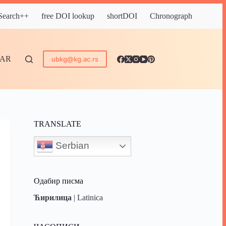
 Search++
free DOI lookup
shortDOI
Chronograph
DAR
ubkg@kg.ac.rs
TRANSLATE
Serbian
Одабир писма
Ћирилица
|
Latinica