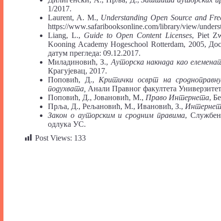
1/2017.
Laurent, A. M.,
Understanding Open Source and Free
https://www.safaribooksonline.com/library/view/unde
Liang, L.,
Guide to Open Content Licenses
, Piet Z
Kooning Academy Hogeschool Rotterdam, 2005, Доступ
датум прегледа: 09.12.2017.
Миладиновић, З.,
Ауторска накнада као елеменат
Крагујевац, 2017.
Поповић, Д.,
Критички осврт на сродноправну
подухвата,
Анали Правног факултета Универзитета 
Поповић, Д., Јовановић, М.,
Право Интернета
, Б
Прља, Д., Рељановић, М., Ивановић, З.,
Интернет
Закон о ауторским и сродним правима
, Службен
одлука УС.
Post Views:
133