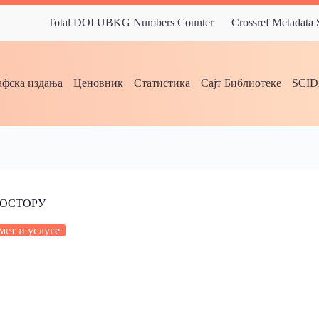
Total DOI UBKG Numbers Counter
Crossref Metadata
фска издања
Ценовник
Статистика
Сајт Библиотеке
SCI
РОСТОРУ
ет и услуге