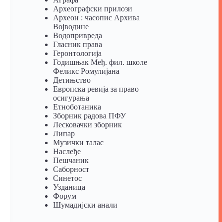
Археографски прилози
Археон : часопис Архива
Војводине
Водопривреда
Гласник права
Геронтологија
Годишњак Међ. фил. школе
Феликс Ромулијана
Детињство
Европска ревија за право
осигурања
Eтноботаника
Зборник радова ПФУ
Лесковачки зборник
Липар
Музички талас
Наслеђе
Пешчаник
Саборност
Синетос
Узданица
Форум
Шумадијски анали