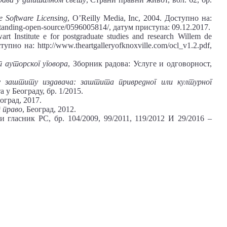
 Software Licensing
, O’Reilly Media, Inc, 2004. Доступно на:
rstanding-open-source/0596005814/, датум приступа: 09.12.2017.
wart Institute e for postgraduate studies and research Willem de
но на: http://www.theartgalleryofknoxville.com/ocl_v1.2.pdf,
 ауторског уговора
, Зборник радова: Услуге и одговорност,
 заштиту издавача: заштита привредног или културног
у Београду, бр. 1/2015.
еоград, 2017.
 право
, Београд, 2012.
и гласник РС, бр. 104/2009, 99/2011, 119/2012 И 29/2016 –