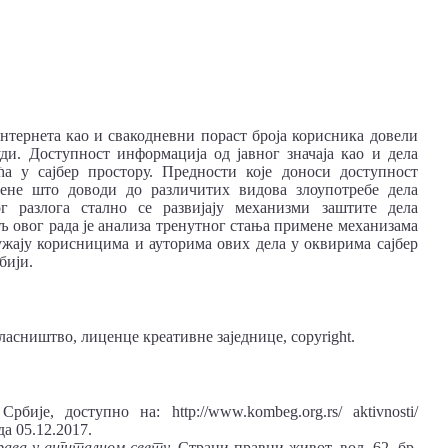
тернета као и свакодневни пораст броја корисника довели
и. Доступност информација од јавног значаја као и дела
ћа у сајбер простору. Предности које доноси доступност
љене што доводи до различитих видова злоупотребе дела
 разлога стално се развијају механизми заштите дела
љ овог рада је анализа тренутног стања примене механизама
ружају корисницима и ауторима ових дела у оквирима сајбер
бији.
ласништво, лиценце креативне заједнице, copyright.
ије, доступно на: http://www.kombeg.org.rs/ aktivnosti/
да 05.12.2017.
ава у дигиталном свету
, Страни правни живот, вол. 62, бр.