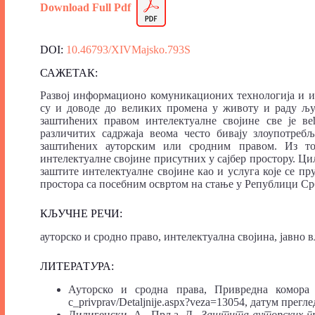
Download Full
P
df
DOI:
10.46793/XIVMajsko.793S
САЖЕТАК:
Развој информационо комуникационих технологија и ин
су и доводе до великих промена у животу и раду људ
заштићених правом интелектуалне својине све је ве
различитих садржаја веома често бивају злоупотреб
заштићених ауторским или сродним правом. Из тог
интелектуалне својине присутних у сајбер простору. Ци
заштите интелектуалне својине као и услуга које се п
простора са посебним освртом на стање у Републици Ср
КЉУЧНЕ РЕЧИ:
ауторско и сродно право, интелектуална својина, јавно в
ЛИТЕРАТ
У
РА:
Ауторско и сродна права, Привредна комора Срб
c_privprav/Detaljnije.aspx?veza=13054, датум прегле
Дилигенски, А., Прља, Д.,
Заштита ауторских пр