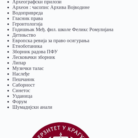
Археографски прилози
Археон : часопис Архива Војводине
Водопривреда
Гласник права
Геронтологија
Годишњак Међ. фил. школе Феликс Ромулијана
Детињство
Европска ревија за право осигурања
Eтноботаника
Зборник радова ПФУ
Лесковачки зборник
Липар
Музички талас
Наслеђе
Пешчаник
Саборност
Синетос
Узданица
Форум
Шумадијски анали