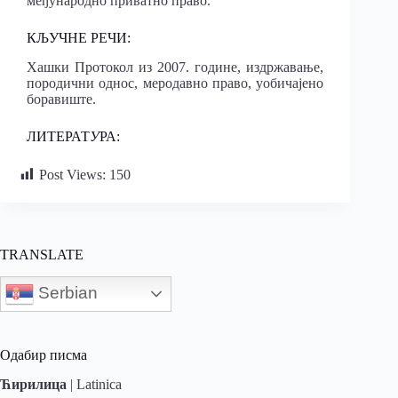
међународно приватно право.
КЉУЧНЕ РЕЧИ:
Хашки Протокол из 2007. године, издржавање,
породични однос, меродавно право, уобичајено
боравиште.
ЛИТЕРАТ
У
РА:
Post Views:
150
TRANSLATE
Serbian
Одабир писма
Ћирилица
|
Latinica