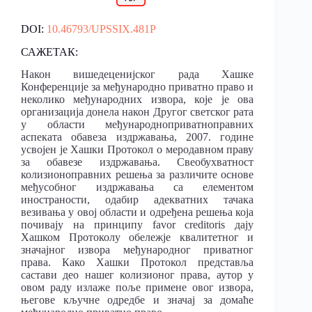
DOI:
10.46793/UPSSIX.481P
САЖЕТАК:
Након вишедеценијског рада Хашке
Конференције за међународно приватно право и
неколико међународних извора, које је ова
организација донела након Другог светског рата
у области међународноприватноправних
аспеката обавеза издржавања, 2007. године
усвојен је Хашки Протокол о меродавном праву
за обавезе издржавања. Свеобухватност
колизионоправних решења за различите основе
међусобног издржавања са елементом
иностраности, одабир адекватних тачака
везивања у овој области и одређена решења која
почивају на принципу favor creditoris дају
Хашком Протоколу обележје квалитетног и
значајног извора међународног приватног
права. Како Хашки Протокол представља
састави део нашег колизионог права, аутор у
овом раду излаже поље примене овог извора,
његове кључне одредбе и значај за домаће