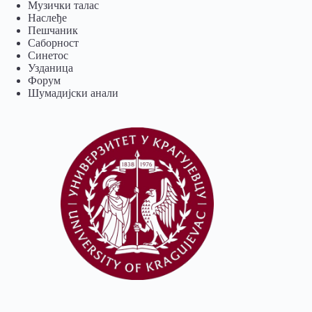
Музички талас
Наслеђе
Пешчаник
Саборност
Синетос
Узданица
Форум
Шумадијски анали