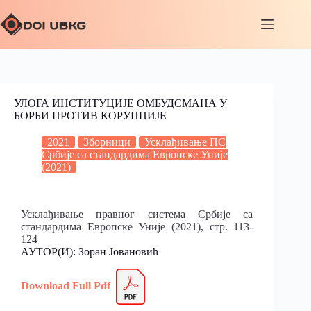
УЛОГА ИНСТИТУЦИЈЕ ОМБУДСМАНА У
БОРБИ ПРОТИВ КОРУПЦИЈЕ
2021
Зборници
Усклађивање ПС
Србије са стандардима Европске Уније
(2021)
Усклађивање правног система Србије са
стандардима Европске Уније (2021), стр. 113-
124
АУТОР(И): Зоран Јовановић
Download Full Pdf