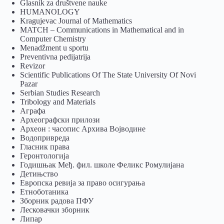
Glasnik za društvene nauke
HUMANOLOGY
Kragujevac Journal of Mathematics
MATCH – Communications in Mathematical and in
Computer Chemistry
Menadžment u sportu
Preventivna pedijatrija
Revizor
Scientific Publications Of The State University Of Novi
Pazar
Serbian Studies Research
Tribology and Materials
Аграфа
Археографски прилози
Археон : часопис Архива Војводине
Водопривреда
Гласник права
Геронтологија
Годишњак Међ. фил. школе Феликс Ромулијана
Детињство
Европска ревија за право осигурања
Eтноботаника
Зборник радова ПФУ
Лесковачки зборник
Липар