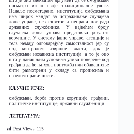
што је био адекватан аргумент да се омбудсман
посматра изван своје традиционалне улоге.
Надаље посматарано, институција омбудсмана
има широк мандат за истраживање случајева
лоше управе, незаконитог и неправилног рада
државних службеника. У највећем броју
случајева лоша управа представља резултат
корупције. У систему јавне управе, агенције и
тела немају одговарајућу самосталност јер су
под контролом извршне власти, док је
омбудсман независна институција, а то је оно
што у данашњим условима улива поверење код
грађана да ће њихова притужба или обавештење
бити размотрени у складу са прописима и
начелом правичности.
КЉУЧНЕ РЕЧИ:
омбудсман, борба против корупције, грађани,
политичке институције, државни службеници.
ЛИТЕРАТ
У
РА:
Post Views:
115