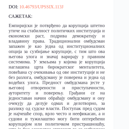
DOI:
10.46793/UPSSIX.113J
САЖЕТАК:
Емпиријски је потврђено да корупција штетно
утиче на стабилност политичких институција и
економски раст, подрива демократију и
владавину права. Традиционални омбудсман
запажен је као једна од институционалних
опција за сузбијање корупције, с тим што ова
његова улога и значај варирају у правним
системима. У земљама у којима је корупција
наглашена црта бирократског менталитета,
повећана су очекивања од ове институције и не
без разлога, омбудсману је поверена и једна од
водећих улога. Предност омбудсмана јесте у
његовој отворености и приступачности,
ауторитету и поверењу. Грађани се на
једноставан начин обраћају омбудсману и ону
очекују да делује одмах и делотворно, за
разлику од судске власти. Поступак пред судом
је најчешће спор, врло често и неефикасан, а и
судови и тужилаштво могу бити оптерећени
корупцијом или политичком пристрашношћу,