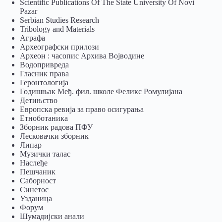
Scientific Publications Of The State University Of Novi
Pazar
Serbian Studies Research
Tribology and Materials
Аграфа
Археографски прилози
Археон : часопис Архива Војводине
Водопривреда
Гласник права
Геронтологија
Годишњак Међ. фил. школе Феликс Ромулијана
Детињство
Европска ревија за право осигурања
Eтноботаника
Зборник радова ПФУ
Лесковачки зборник
Липар
Музички талас
Наслеђе
Пешчаник
Саборност
Синетос
Узданица
Форум
Шумадијски анали