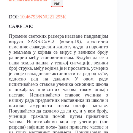
DOI:
10.46793/NNU21.295K
САЖЕТАК:
Промене светских размера изазване пандемијом
вируса SARS-CoV-2 (ковид-19), драстично
измениле свакодневни животу људи, а нарочито
у земљама у којима се вирус у великом броју
раширио међу становништвом. Будући да се и
наша земља нашла у тешкој ситуацији, велики
број струка, међу којима је и просветна, усмерио
је своје свакодневне активности на рад од куће,
односно рад на даљину. У овом раду
испитиваћемо ставове ученика основних школа
о похађању приватних часова током онлајн
наставе. Испитиваћемо ставове ученика о
начину рада предметних наставника из школе и
њиховој ажурности током онлајн наставе.
Покушаћемо да сазнамо да ли су, и у ком броју,
ученици тражили помоћ путем приватних
часова. Испитиваћемо који су ученици (ког
разреда) највише поха- ђали приватне часове и
из којих наставних предмета. Покушаћемо да