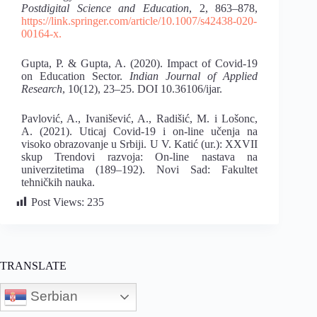
Postdigital Science and
Education
, 2, 863–878,
https://link.springer.com/article/10.1007/s42438-020-
00164-x.
Gupta, P. & Gupta, A. (2020). Impact of Covid-19
on Education Sector.
Indian Journal of Applied
Research
, 10(12), 23–25. DOI 10.36106/ijar.
Pavlović, A., Ivanišević, A., Radišić, M. i Lošonc,
A. (2021). Uticaj Covid-19 i on-line učenja na
visoko obrazovanje u Srbiji. U V. Katić (ur.): XXVII
skup Trendovi razvoja: On-line nastava na
univerzitetima (189–192). Novi Sad: Fakultet
tehničkih nauka.
Post Views:
235
TRANSLATE
Serbian