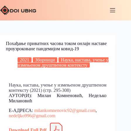
Похађање приватних часова током онлајн наставе
проузроковане пандемијом ковид-19
2021
Зборници
Наука, настава, учење у
измењеном друштвеном контексту
Наука, настава, учење у измењеном друштвеном
контексту (2021) (стр. 295-308)
АУТОР(И): Милан Комненовић, Недељко
Милановић
Е-АДРЕСА:
milankomnenovic92@gmail.com
,
nedeljko996@gmail.com
Download Full Pdf