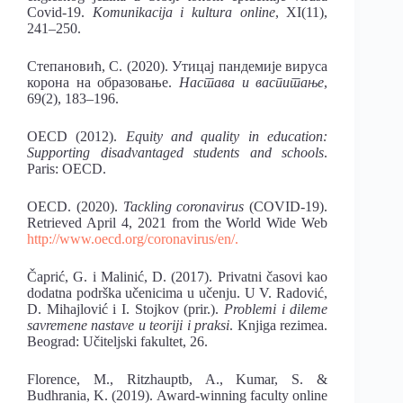
Covid-19.
Komunikacija i kultura online
, XI(11),
241–250.
Степановић, С. (2020). Утицај пандемије вируса
корона на образовање.
Настава и васпитање
,
69(2), 183–196.
OECD (2012).
Eq
u
ity and quality in education:
Supporting disadvantaged students and schools
.
Paris: OECD.
OECD. (2020).
Tackling coronavirus
(COVID-19).
Retriеved April 4, 2021 from the World Wide Web
http://www.oecd.org/coronavirus/en/.
Čaprić, G. i Malinić, D. (2017). Privatni časovi kao
dodatna podrška učenicima u učenju. U V. Radović,
D. Mihajlović i I. Stojkov (prir.).
Problemi i dileme
savremene nastave u teoriji i praksi
. Knjiga rezimea.
Beograd: Učiteljski fakultet, 26.
Florence, M., Ritzhauptb, A., Kumar, S. &
Budhrania, K. (2019). Award-winning faculty online