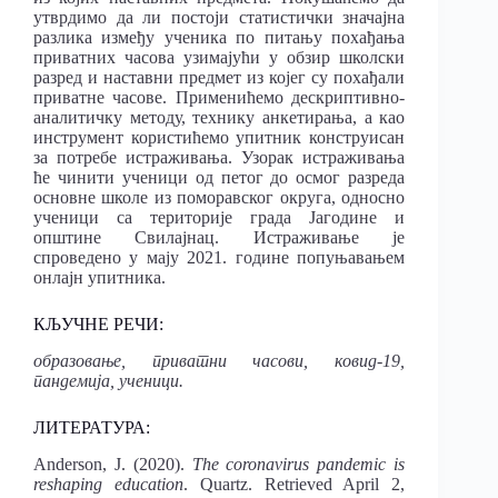
утврдимо да ли постоји статистички значајна
разлика између ученика по питању похађања
приватних часова узимајући у обзир школски
разред и наставни предмет из којег су похађали
приватне часове. Применићемо дескриптивно-
аналитичку методу, технику анкетирања, а као
инструмент користићемо упитник конструисан
за потребе истраживања. Узорак истраживања
ће чинити ученици од петог до осмог разреда
основне школе из поморавског округа, односно
ученици са територије града Јагодине и
општине Свилајнац. Истраживање је
спроведено у мају 2021. године попуњавањем
онлајн упитника.
КЉУЧНЕ РЕЧИ:
образовање, приватни часови, ковид-19,
пандемија, ученици.
ЛИТЕРАТУРА:
Anderson, J. (2020).
The coronavirus pandemic is
reshaping education
. Quartz. Retriеved April 2,