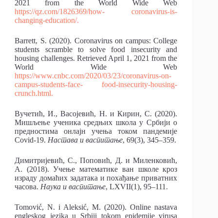
2021 from the World Wide Web
https://qz.com/1826369/how-
coronavirus-is-
changing-education/.
Barrett, S. (2020). Coronavirus on campus: College
students scramble to solve food insecurity and
housing challenges. Retriеved April 1, 2021 from the
World Wide Web
https://www.cnbc.com/2020/03/23/coronavirus-on-
campus-students-face-
food-insecurity-housing-
crunch.html.
Вучетић, И., Васојевић, Н. и Кирин, С. (2020).
Мишљење ученика средњих школа у Србији о
предностима онлајн учења током пандемије
Covid-19.
Настава и васпитање
, 69(3), 345–359.
Димитријевић, С., Поповић, Д. и Миленковић,
А. (2018). Учење математике ван школе кроз
израду домаћих задатака и похађање приватних
часова.
Наука и васпитање
, LXVII(1), 95–111.
Tomović, N. i Aleksić, M. (2020). Online nastava
engleskog jezika u Srbiji tokom epidemije virusa