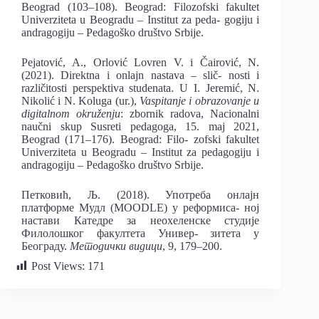
Beograd (103–108). Beograd: Filozofski fakultet
Univerziteta u Beogradu – Institut za peda- gogiju i
andragogiju – Pedagoško društvo Srbije.
Pejatović, А., Orlović Lovren V. i Čairović, N.
(2021). Direktna i onlajn nastava – slič- nosti i
različitosti perspektiva studenata. U I. Jeremić, N.
Nikolić i N. Koluga (ur.),
Vaspitanje i obrazovanje u
digitalnom okruženju
: zbornik radova, Nacionalni
naučni skup Susreti pedagoga, 15. maj 2021,
Beograd (171–176). Beograd: Filo- zofski fakultet
Univerziteta u Beogradu – Institut za pedagogiju i
andragogiju – Pedagoško društvo Srbije.
Петковић, Љ. (2018). Употреба онлајн
платформе Мудл (MOODLE) у реформиса- ној
настави Катедре за неохеленске студије
Филолошког факултета Универ- зитета у
Београду.
Методички видици
, 9, 179–200.
Post Views:
171