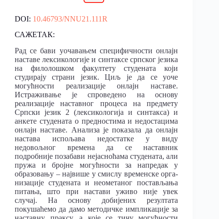
DOI:
10.46793/NNU21.111R
САЖЕТАК:
Рад се бави уочавањем специфичности онлајн
наставе лексикологије и синтаксе српског језика
на филолошком факултету студената који
студирају страни језик. Циљ је да се уоче
могућности реализације онлајн наставе.
Истраживање је спроведено на основу
реализације наставног процеса на предмету
Српски језик 2 (лексикологија и синтакса) и
анкете студената о предностима и недостацима
онлајн наставе. Анализа је показала да онлајн
настава испољава недостатке у виду
недовољног времена да се наставник
подробније позабави нејасноћама студената, али
пружа и бројне могућности за напредак у
образовању – највише у смислу временске орга-
низације студената и неометаног постављања
питања, што при настави уживо није увек
случај. На основу добијених резултата
покушаћемо да дамо методичке импликације за
наставну праксу, а које се тичу могућности