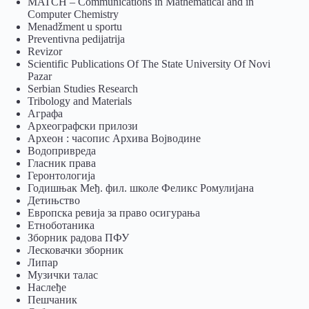
MATCH – Communications in Mathematical and in
Computer Chemistry
Menadžment u sportu
Preventivna pedijatrija
Revizor
Scientific Publications Of The State University Of Novi
Pazar
Serbian Studies Research
Tribology and Materials
Аграфа
Археографски прилози
Археон : часопис Архива Војводине
Водопривреда
Гласник права
Геронтологија
Годишњак Међ. фил. школе Феликс Ромулијана
Детињство
Европска ревија за право осигурања
Eтноботаника
Зборник радова ПФУ
Лесковачки зборник
Липар
Музички талас
Наслеђе
Пешчаник