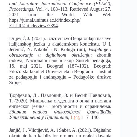
and Literature International Conference (ELLiC)
,
Proceedings
, Vol. 4, 108–113. Retriеved August 27,
2021 from the World Wide Web
https://jurnal.unimus.ac.id/index.php/
ELLIC/article/view/7394
.
Drljević, J. (2021). Izazovi izvoĎenja onlajn nastave
italijanskog jezika u akademskom kontekstu. U I.
Jeremić, N. Nikolić i N. Koluga (ur.),
Vaspitanje i
obrazovanje u digitalnom okruženju
: zbornik
radova, Nacionalni naučni skup Susreti pedagoga,
15. maj 2021, Beograd (187–192). Beograd:
Filozofski fakultet Univerziteta u Beogradu – Institut
za pedagogiju i andragogiju – Pedagoško društvo
Srbije.
Ђорђевић, Д., Павловић, З. и Весић Павловић,
Т. (2020). Мишљења студената о онлајн настави
енглеског језика – могућности и ограничења.
Зборник радова Филозофског факултета
Универзитета у Приштини
,
L(4),
117–140.
Janjić, J., Vilotijević, A. i Šaber, A. (2021). Digitalno
okruţenje kao katalizator promena u praksi davanja