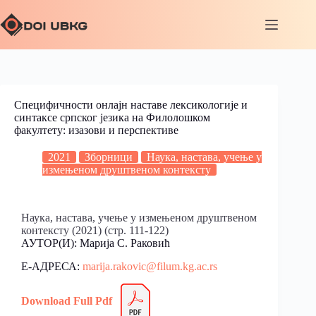
Специфичности онлајн наставе лексикологије и
синтаксе српског језика на Филолошком
факултету: изазови и перспективе
2021
Зборници
Наука, настава, учење у
измењеном друштвеном контексту
Наука, настава, учење у измењеном друштвеном
контексту (2021) (стр. 111-122)
АУТОР(И): Марија С. Раковић
Е-АДРЕСА:
marija.rakovic@filum.kg.ac.rs
Download Full Pdf