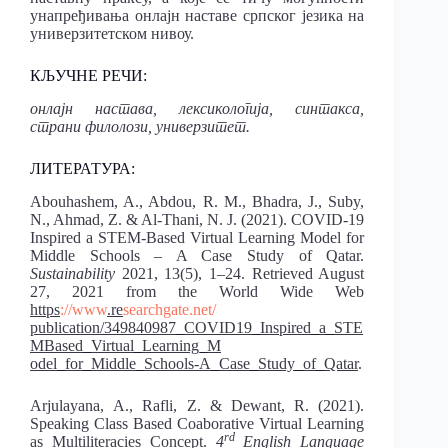
унапређивања онлајн наставе српског језика на
универзитетском нивоу.
КЉУЧНЕ РЕЧИ:
онлајн настава, лексикологија, синтакса,
страни филолози, универзитет.
ЛИТЕРАТУРА:
Abouhashem, A., Abdou, R. M., Bhadra, J., Suby,
N., Ahmad, Z. & Al-Thani, N. J. (2021). COVID-19
Inspired a STEM-Based Virtual Learning Model for
Middle Schools – A Case Study of Qatar.
Sustainability
2021, 13(5), 1–24. Retriеved August
27, 2021 from the World Wide Web
https
://www
.re
searchgate.net/
publication/349840987_COVID19_Inspired_a_STE
MBased_Virtual_Learning_M
odel_for_Middle_Schools-A_Case_Study_of_Qatar
.
Arjulayana, А., Rafli, Z. & Dewant, R. (2021).
Speaking Class Based Coaborative Virtual Learning
rd
as Multiliteracies Concept.
4
English Language