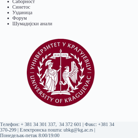
Саборност
Синетос
Узданица
Форум
Шумадијски анали
Tелефон:
+ 381 34 301 337
,
34 372 601
| Факс: +381 34
370-299 | Електронска пошта:
ubkg@kg.ac.rs
|
Понедељак-петак 8:00/19:00