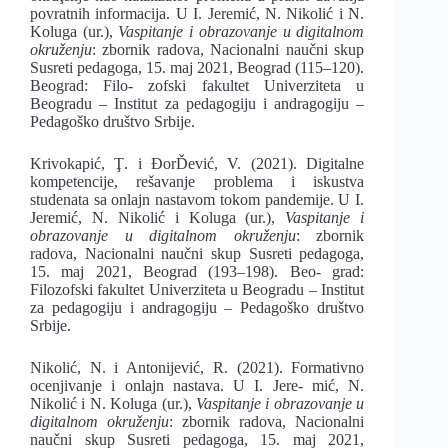
povratnih informacija. U I. Jeremić, N. Nikolić i N.
Koluga (ur.),
Vaspitanje i obrazovanje u digitalnom
okruženju
: zbornik radova, Nacionalni naučni skup
Susreti pedagoga, 15. maj 2021, Beograd (115–120).
Beograd: Filo- zofski fakultet Univerziteta u
Beogradu – Institut za pedagogiju i andragogiju –
Pedagoško društvo Srbije.
Krivokapić, Ţ. i ĐorĎević, V. (2021). Digitalne
kompetencije, rešavanje problema i iskustva
studenata sa onlajn nastavom tokom pandemije. U I.
Jeremić, N. Nikolić i Koluga (ur.),
Vaspitanje i
obrazovanje u digitalnom okruženju
: zbornik
radova, Nacionalni naučni skup Susreti pedagoga,
15. maj 2021, Beograd (193–198). Beo- grad:
Filozofski fakultet Univerziteta u Beogradu – Institut
za pedagogiju i andragogiju – Pedagoško društvo
Srbije.
Nikolić, N. i Antonijević, R. (2021). Formativno
ocenjivanje i onlajn nastava. U I. Jere- mić, N.
Nikolić i N. Koluga (ur.),
Vaspitanje i obrazovanje u
digitalnom okruženju
: zbornik radova, Nacionalni
naučni skup Susreti pedagoga, 15. maj 2021,