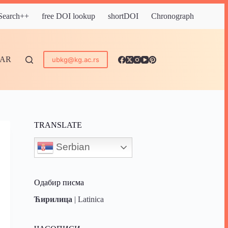
 Search++
free DOI lookup
shortDOI
Chronograph
DAR
ubkg@kg.ac.rs
TRANSLATE
Serbian
Одабир писма
Ћирилица
|
Latinica