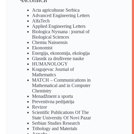
ЧАСОПИСИ
Acta agriculturae Serbica
Advanced Engineering Letters
AlfaTech
Applied Engineering Letters
Biologica Nyssana : journal of
Biological Sciences
Chemia Naissensis
Ekonomist
Energija, ekonomija, ekologija
Glasnik za društvene nauke
HUMANOLOGY
Kragujevac Journal of
Mathematics
MATCH – Communications in
Mathematical and in Computer
Chemistry
Menadžment u sportu
Preventivna pedijatrija
Revizor
Scientific Publications Of The
State University Of Novi Pazar
Serbian Studies Research
Tribology and Materials
Аграфа