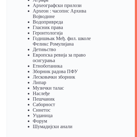
Археографски прилози
Археон : часопис Архива
Војводине
Водопривреда
Гласник права
Геронтологија
Годишњак Међ. фил. школе
Феликс Ромулијана
Детињство
Европска ревија за право
осигурања
Eтноботаника
Зборник радова ПФУ
Лесковачки зборник
Липар
Музички талас
Наслеђе
Пешчаник
Саборност
Синетос
Узданица
Форум
Шумадијски анали