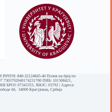
РАЧУН: 840-32124845-40 Позив на број по
97 7303792040174231700
ПИБ: 101508421,
 БРОЈ: 07343353, ЈБКЈС: 03792 | Aдреса:
ободе бб, 34000 Крагујевац, Србија