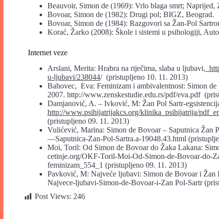
Beauvoir, Simon de (1969): Vrlo blaga smrt; Naprijed, 
Bovoar, Simon de (1982): Drugi pol; BIGZ, Beograd.
Bovoar, Simon de (1984): Razgovori sa Žan-Pol Sartro
Korać, Žarko (2008): Škole i sistemi u psihologiji, Au
Internet veze
Arslani, Merita: Hrabra na riječima, slaba u ljubavi
,
htt
u-ljubavi/238044
/ (pristupljeno 10. 11. 2013)
Bahovec, Eva: Feminizam i ambivalentnost: Simon de Bo
2007. http://www.zenskestudie.edu.rs/pdf/eva.pdf (pri
Damjanović, A. – Ivković, M: Žan Pol Sartr-egsistenci
http://www.psihijatrijakcs.org/klinika_psihijatrija/pdf_e
(pristupljeno 09. 11. 2013)
Vulićević, Marina: Simon de Bovoar – Saputnica Žan 
—Saputnica-Zan-Pol-Sartra.a-19048.43.html (pristuplje
Moi, Toril: Od Simon de Bovoar do Žaka Lakana: Simo
cetinje.org/OKF-Toril-Moi-Od-Simon-de-Bovoar-do-
feminizam_554_1 (pristupljeno 09. 11. 2013)
Pavković, M: Najveće ljubavi: Simon de Bovoar i Žan P
Najvece-ljubavi-Simon-de-Bovoar-i-Zan Pol-Sartr (pris
Post Views:
246