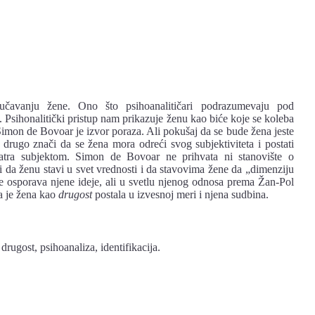
oučavanju žene. Ono što psihoanalitičari podrazumevaju pod
 Psihonalitički pristup nam prikazuje ženu kao biće koje se koleba
imon de Bovoar je izvor poraza. Ali pokušaj da se bude žena jeste
i drugo znači da se žena mora odreći svog subjektiviteta i postati
tra subjektom. Simon de Bovoar ne prihvata ni stanovište o
li da ženu stavi u svet vrednosti i da stavovima žene da „dimenziju
e osporava njene ideje, ali u svetlu njenog odnosa prema Žan-Pol
a je žena kao
drugost
postala u izvesnoj meri i njena sudbina.
rugost, psihoanaliza, identifikacija.