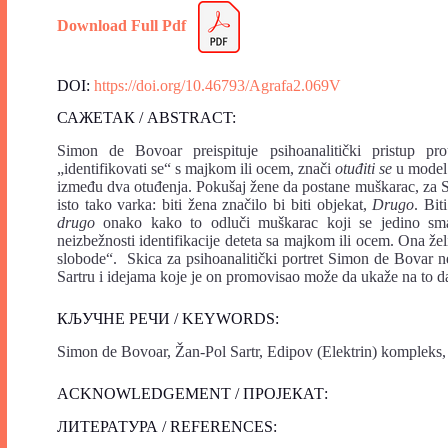
Download Full Pdf
DOI:
https://doi.org/10.46793/Agrafa2.069V
САЖЕТАК / ABSTRACT:
Simon de Bovoar preispituje psihoanalitički pristup pr
„identifikovati se“ s majkom ili ocem, znači
otuđiti se
u model.
između dva otuđenja. Pokušaj žene da postane muškarac, za S
isto tako varka: biti žena značilo bi biti objekat,
Drugo
. Bit
drugo
onako kako to odluči muškarac koji se jedino sma
neizbežnosti identifikacije deteta sa majkom ili ocem. Ona že
slobode“. Skica za psihoanalitički portret Simon de Bovar n
Sartru i idejama koje je on promovisao može da ukaže na to d
КЉУЧНЕ РЕЧИ / KEYWORDS:
Simon de Bovoar, Žan-Pol Sartr, Edipov (Elektrin) kompleks, d
ACKNOWLEDGEMENT / ПРОЈЕКАТ:
ЛИТЕРАТУРА / REFERENCES: