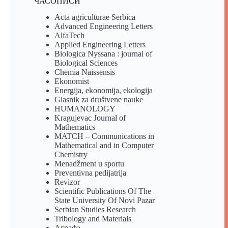
ЧАСОПИСИ
Acta agriculturae Serbica
Advanced Engineering Letters
AlfaTech
Applied Engineering Letters
Biologica Nyssana : journal of
Biological Sciences
Chemia Naissensis
Ekonomist
Energija, ekonomija, ekologija
Glasnik za društvene nauke
HUMANOLOGY
Kragujevac Journal of
Mathematics
MATCH – Communications in
Mathematical and in Computer
Chemistry
Menadžment u sportu
Preventivna pedijatrija
Revizor
Scientific Publications Of The
State University Of Novi Pazar
Serbian Studies Research
Tribology and Materials
Аграфа