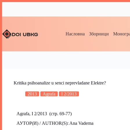
Насловна
Зборници
Моногра
Kritika psihoanalize u senci neprevladane Elektre?
2013
Agrafa
I 2/2013
Agrafa, I 2/2013 (стр. 69-77)
АУТОР(И) / AUTHOR(S): Ana Vaderna