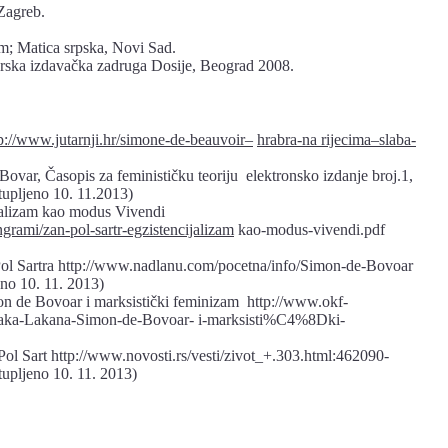
Zagreb.
m; Matica srpska, Novi Sad.
torska izdavačka zadruga Dosije, Beograd 2008.
p://www.jutarnji.hr/simone-de-beauvoir–
hrabra-na rijecima–slaba-
var, Časopis za feminističku teoriju elektronsko izdanje broj.1,
stupljeno 10. 11.2013)
jalizam kao modus Vivendi
ngrami/zan-pol-sartr-egzistencijalizam
kao-modus-vivendi.pdf
Pol Sartra http://www.nadlanu.com/pocetna/info/Simon-de-Bovoar
no 10. 11. 2013)
n de Bovoar i marksistički feminizam http://www.okf-
Zaka-Lakana-Simon-de-Bovoar- i-marksisti%C4%8Dki-
ol Sart http://www.novosti.rs/vesti/zivot_+.303.html:462090-
tupljeno 10. 11. 2013)