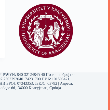
РАЧУН: 840-32124845-40 Позив на број по
97 7303792040174231700
ПИБ: 101508421,
 БРОЈ: 07343353, ЈБКЈС: 03792 | Aдреса:
ободе бб, 34000 Крагујевац, Србија