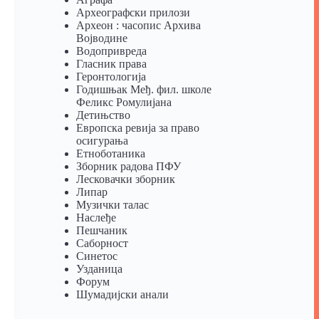
Археографски прилози
Археон : часопис Архива
Војводине
Водопривреда
Гласник права
Геронтологија
Годишњак Међ. фил. школе
Феликс Ромулијана
Детињство
Европска ревија за право
осигурања
Eтноботаника
Зборник радова ПФУ
Лесковачки зборник
Липар
Музички талас
Наслеђе
Пешчаник
Саборност
Синетос
Узданица
Форум
Шумадијски анали