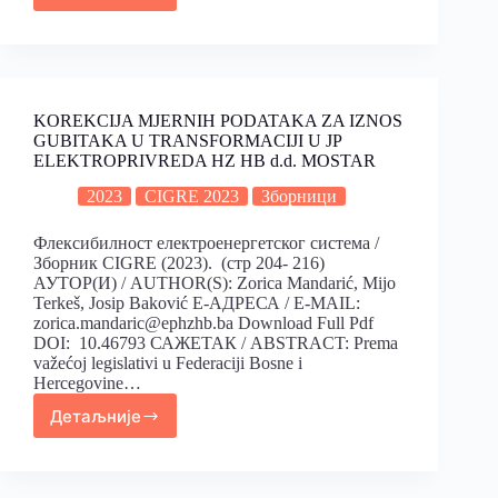
KOREKCIJA MJERNIH PODATAKA ZA IZNOS
GUBITAKA U TRANSFORMACIJI U JP
ELEKTROPRIVREDA HZ HB d.d. MOSTAR
2023
CIGRE 2023
Зборници
Флексибилност електроенергетског система /
Зборник CIGRE (2023). (стр 204- 216)
АУТОР(И) / AUTHOR(S): Zorica Mandarić, Mijo
Terkeš, Josip Baković Е-АДРЕСА / E-MAIL:
zorica.mandaric@ephzhb.ba Download Full Pdf
DOI: 10.46793 САЖЕТАК / ABSTRACT: Prema
važećoj legislativi u Federaciji Bosne i
Hercegovine…
Детаљније