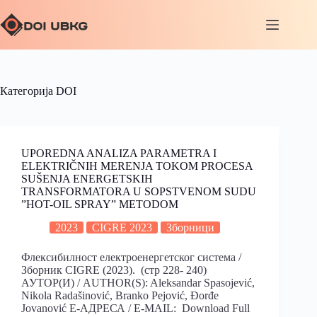
Категорија
DOI
UPOREDNA ANALIZA PARAMETRA I
ELEKTRIČNIH MERENJA TOKOM PROCESA
SUŠENJA ENERGETSKIH
TRANSFORMATORA U SOPSTVENOM SUDU
”HOT-OIL SPRAY” METODOM
2023
CIGRE 2023
Зборници
Флексибилност електроенергетског система /
Зборник CIGRE (2023). (стр 228- 240)
АУТОР(И) / AUTHOR(S): Aleksandar Spasojević,
Nikola Radašinović, Branko Pejović, Đorđe
Jovanović Е-АДРЕСА / E-MAIL: Download Full