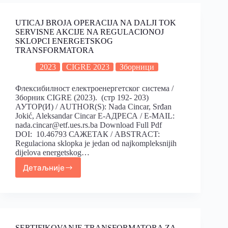
UTICAJ BROJA OPERACIJA NA DALJI TOK
SERVISNE AKCIJE NA REGULACIONOJ
SKLOPCI ENERGETSKOG
TRANSFORMATORA
2023
CIGRE 2023
Зборници
Флексибилност електроенергетског система /
Зборник CIGRE (2023). (стр 192- 203)
АУТОР(И) / AUTHOR(S): Nada Cincar, Srđan
Jokić, Aleksandar Cincar Е-АДРЕСА / E-MAIL:
nada.cincar@etf.ues.rs.ba Download Full Pdf
DOI: 10.46793 САЖЕТАК / ABSTRACT:
Regulaciona sklopka je jedan od najkompleksnijih
dijelova energetskog…
Детаљније
SERTIFIKOVANJE TRANSFORMATORA ZA