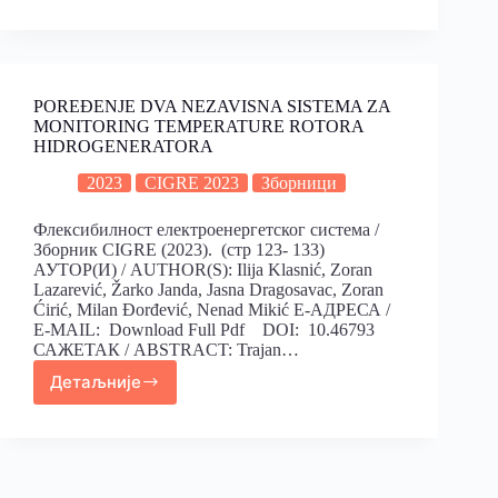
POREĐENJE DVA NEZAVISNA SISTEMA ZA
MONITORING TEMPERATURE ROTORA
HIDROGENERATORA
2023
CIGRE 2023
Зборници
Флексибилност електроенергетског система /
Зборник CIGRE (2023). (стр 123- 133)
АУТОР(И) / AUTHOR(S): Ilija Klasnić, Zoran
Lazarević, Žarko Janda, Jasna Dragosavac, Zoran
Ćirić, Milan Đorđević, Nenad Mikić Е-АДРЕСА /
E-MAIL: Download Full Pdf DOI: 10.46793
САЖЕТАК / ABSTRACT: Trajan…
Детаљније