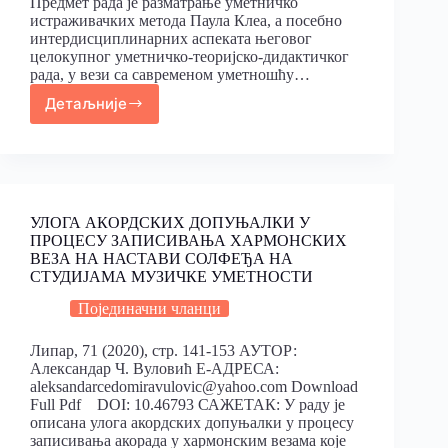
Предмет рада је разматрање уметничко
истраживачких метода Паула Клеа, а посебно
интердисциплинарних аспеката његовог
целокупног уметничко-теоријско-дидактичког
рада, у вези са савременом уметношћу…
Детаљније
УЛОГА АКОРДСКИХ ДОПУЊАЛКИ У
ПРОЦЕСУ ЗАПИСИВАЊА ХАРМОНСКИХ
ВЕЗА НА НАСТАВИ СОЛФЕЂА НА
СТУДИЈАМА МУЗИЧКЕ УМЕТНОСТИ
Појединачни чланци
Липар, 71 (2020), стр. 141-153 АУТОР:
Александар Ч. Вуловић Е-АДРЕСА:
aleksandarcedomiravulovic@yahoo.com Download
Full Pdf DOI: 10.46793 САЖЕТАК: У раду је
описана улога акордских допуњалки у процесу
записивања акорада у хармонским везама које