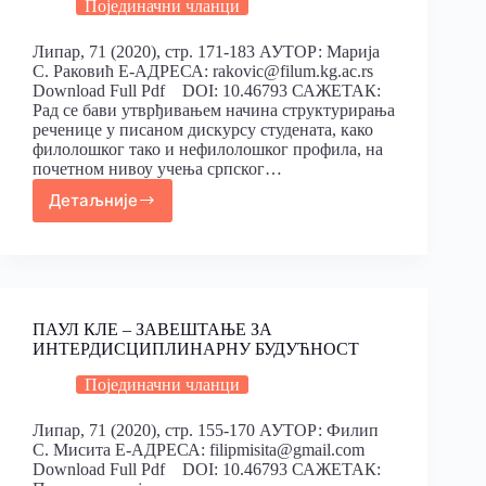
Појединачни чланци
Липар, 71 (2020), стр. 171-183 АУТОР: Марија
С. Раковић Е-АДРЕСА: rakovic@filum.kg.ac.rs
Download Full Pdf DOI: 10.46793 САЖЕТАК:
Рад се бави утврђивањем начина структурирања
реченице у писаном дискурсу студената, како
филолошког тако и нефилолошког профила, на
почетном нивоу учења српског…
Детаљније
ПАУЛ КЛЕ – ЗАВЕШТАЊЕ ЗА
ИНТЕРДИСЦИПЛИНАРНУ БУДУЋНОСТ
Појединачни чланци
Липар, 71 (2020), стр. 155-170 АУТОР: Филип
С. Мисита Е-АДРЕСА: filipmisita@gmail.com
Download Full Pdf DOI: 10.46793 САЖЕТАК: