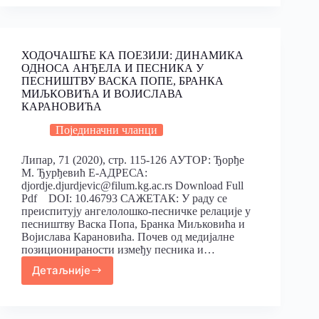
ХОДОЧАШЋЕ КА ПОЕЗИЈИ: ДИНАМИКА
ОДНОСА АНЂЕЛА И ПЕСНИКА У
ПЕСНИШТВУ ВАСКА ПОПЕ, БРАНКА
МИЉКОВИЋА И ВОЈИСЛАВА
КАРАНОВИЋА
Појединачни чланци
Липар, 71 (2020), стр. 115-126 АУТОР: Ђорђе
М. Ђурђевић Е-АДРЕСА:
djordje.djurdjevic@filum.kg.ac.rs Download Full
Pdf DOI: 10.46793 САЖЕТАК: У раду се
преиспитују ангелолошко-песничке релације у
песништву Васка Попа, Бранка Миљковића и
Војислава Карановића. Почев од медијалне
позиционираности између песника и…
Детаљније