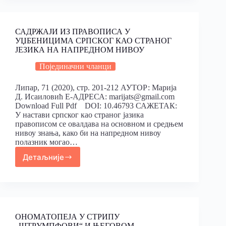
САДРЖАЈИ ИЗ ПРАВОПИСА У
УЏБЕНИЦИМА СРПСКОГ КАО СТРАНОГ
ЈЕЗИКА НА НАПРЕДНОМ НИВОУ
Појединачни чланци
Липар, 71 (2020), стр. 201-212 АУТОР: Марија
Д. Исаиловић Е-АДРЕСА: marijats@gmail.com
Download Full Pdf DOI: 10.46793 САЖЕТАК:
У настави српског као страног јазика
правописом се овалдава на основном и средњем
нивоу знања, како би на напредном нивоу
полазник могао…
Детаљније
ОНОМАТОПЕЈА У СТРИПУ
„ШТРУМПФОВИ“ И ЊЕГОВОМ