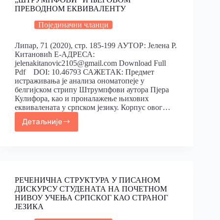
ПРЕВОДНОМ ЕКВИВАЛЕНТУ
Појединачни чланци
Липар, 71 (2020), стр. 185-199 АУТОР: Јелена Р.
Китановић Е-АДРЕСА:
jelenakitanovic2105@gmail.com Download Full
Pdf DOI: 10.46793 САЖЕТАК: Предмет
истраживања је анализа ономатопеје у
белгијском стрипу Штрумпфови аутора Пјера
Кулифора, као и проналажење њихових
еквивалената у српском језику. Корпус овог…
Детаљније
РЕЧЕНИЧНА СТРУКТУРА У ПИСАНОМ
ДИСКУРСУ СТУДЕНАТА НА ПОЧЕТНОМ
НИВОУ УЧЕЊА СРПСКОГ КАО СТРАНОГ
ЈЕЗИКА