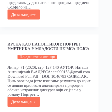
представљају део наставног програма предмета
Солфеђо на…
Детаљније
ИРСКА КАО ПАНОПТИКОН: ПОРТРЕТ
УМЕТНИКА У МЛАДОСТИ ЏЕЈМСА ЏОЈСА
Појединачни чланци
Липар, 71 (2020), стр. 127-140 АУТОР: Наташа
Антонијевић Е-АДРЕСА: ant090153@gmail.com
Download Full Pdf DOI: 10.46793 САЖЕТАК:
Циљ овог рада јесте излагање резултата до којих
се дошло приликом анализирања природе и
облика истражног дискурса који се јавља у
роману Портрет…
Детаљније