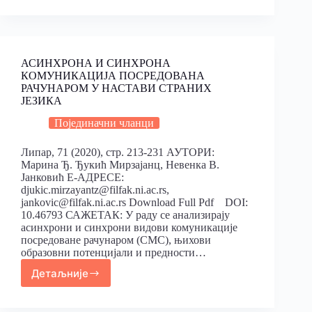
АСИНХРОНА И СИНХРОНА
КОМУНИКАЦИЈА ПОСРЕДОВАНА
РАЧУНАРОМ У НАСТАВИ СТРАНИХ
ЈЕЗИКА
Појединачни чланци
Липар, 71 (2020), стр. 213-231 АУТОРИ:
Марина Ђ. Ђукић Мирзајанц, Невенка В.
Јанковић Е-АДРЕСЕ:
djukic.mirzayantz@filfak.ni.ac.rs,
jankovic@filfak.ni.ac.rs Download Full Pdf DOI:
10.46793 САЖЕТАК: У раду се анализирају
асинхрони и синхрони видови комуникације
посредоване рачунаром (СМС), њихови
образовни потенцијали и предности…
Детаљније