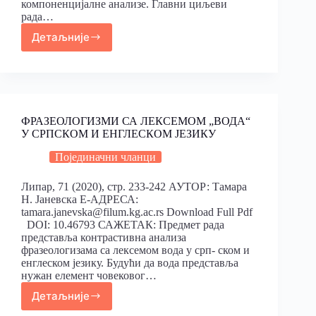
компоненцијалне анализе. Главни циљеви
рада…
Детаљније
ФРАЗЕОЛОГИЗМИ СА ЛЕКСЕМОМ „ВОДА“
У СРПСКОМ И ЕНГЛЕСКОМ ЈЕЗИКУ
Појединачни чланци
Липар, 71 (2020), стр. 233-242 АУТОР: Тамара
Н. Јаневска Е-АДРЕСА:
tamara.janevska@filum.kg.ac.rs Download Full Pdf
DOI: 10.46793 САЖЕТАК: Предмет рада
представља контрастивна анализа
фразеологизама са лексемом вода у срп- ском и
енглеском језику. Будући да вода представља
нужан елемент човековог…
Детаљније