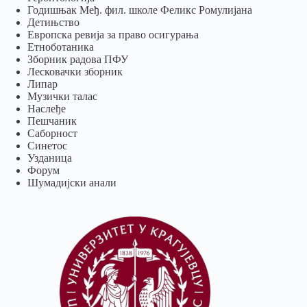
Годишњак Међ. фил. школе Феликс Ромулијана
Детињство
Европска ревија за право осигурања
Eтноботаника
Зборник радова ПФУ
Лесковачки зборник
Липар
Музички талас
Наслеђе
Пешчаник
Саборност
Синетос
Узданица
Форум
Шумадијски анали