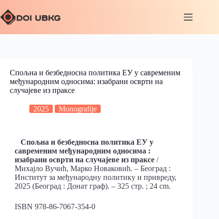
Спољна и безбедносна политика ЕУ у савременим
међународним односима: изабрани осврти на
случајеве из праксе
2025
Monografije
Спољна и безбедносна политика ЕУ у
савременим међународним односима :
изабрани осврти на случајеве из праксе
/
Михајло Вучић, Марко Новаковић. – Београд :
Институт за међународну политику и привреду,
2025 (Београд : Донат граф). – 325 стр. ; 24 cm.
ISBN 978-86-7067-354-0