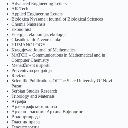
Advanced Engineering Letters
AlfaTech
Applied Engineering Letters
Biologica Nyssana : journal of Biological Sciences
Chemia Naissensis
Ekonomist
Energija, ekonomija, ekologija
Glasnik za društvene nauke
HUMANOLOGY
Kragujevac Journal of Mathematics
MATCH – Communications in Mathematical and in
Computer Chemistry
Menadžment u sportu
Preventivna pedijatrija
Revizor
Scientific Publications Of The State University Of Novi
Pazar
Serbian Studies Research
Tribology and Materials
Аграфа
Археографски прилози
Археон : часопис Архива Војводине
Водопривреда
Гласник права
Геронтологија