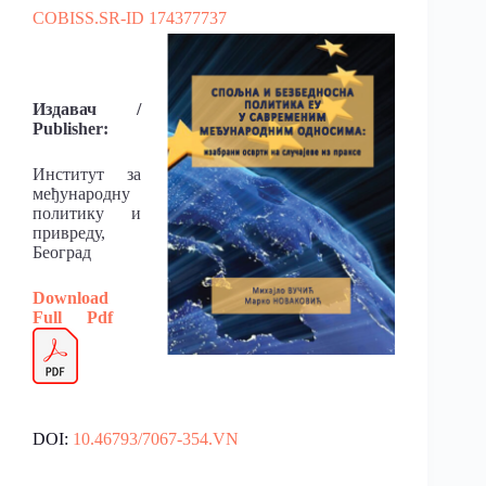
COBISS.SR-ID 174377737
Издавач /
Publisher:
Институт за
међународну
политику и
привреду,
Београд
Download
Full
Pdf
DOI:
10.46793/7067-354.VN