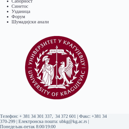
Саборност
Синетос
Узданица
Форум
Шумадијски анали
Tелефон:
+ 381 34 301 337
,
34 372 601
| Факс: +381 34
370-299 | Електронска пошта:
ubkg@kg.ac.rs
|
Понедељак-петак 8:00/19:00