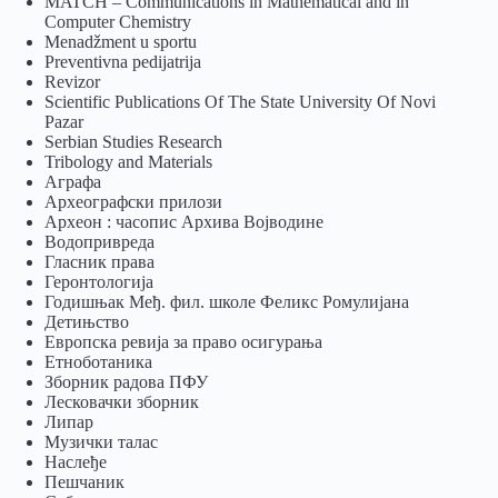
MATCH – Communications in Mathematical and in
Computer Chemistry
Menadžment u sportu
Preventivna pedijatrija
Revizor
Scientific Publications Of The State University Of Novi
Pazar
Serbian Studies Research
Tribology and Materials
Аграфа
Археографски прилози
Археон : часопис Архива Војводине
Водопривреда
Гласник права
Геронтологија
Годишњак Међ. фил. школе Феликс Ромулијана
Детињство
Европска ревија за право осигурања
Eтноботаника
Зборник радова ПФУ
Лесковачки зборник
Липар
Музички талас
Наслеђе
Пешчаник