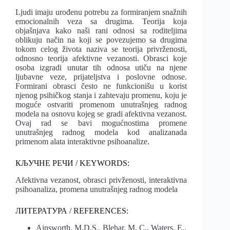
Ljudi imaju urođenu potrebu za formiranjem snažnih
emocionalnih veza sa drugima. Teorija koja
objašnjava kako naši rani odnosi sa roditeljima
oblikuju način na koji se povezujemo sa drugima
tokom celog života naziva se teorija privrženosti,
odnosno teorija afektivne vezanosti. Obrasci koje
osoba izgradi unutar tih odnosa utiču na njene
ljubavne veze, prijateljstva i poslovne odnose.
Formirani obrasci često ne funkcionišu u korist
njenog psihičkog stanja i zahtevaju promenu, koju je
moguće ostvariti promenom unutrašnjeg radnog
modela na osnovu kojeg se gradi afektivna vezanost.
Ovaj rad se bavi mogućnostima promene
unutrašnjeg radnog modela kod analizanada
primenom alata interaktivne psihoanalize.
КЉУЧНЕ РЕЧИ / KEYWORDS:
Afektivna vezanost, obrasci privženosti, interaktivna
psihoanaliza, promena unutrašnjeg radnog modela
ЛИТЕРАТУРА / REFERENCES:
Ainsworth, M.D.S., Blehar, M. C., Waters, E.,