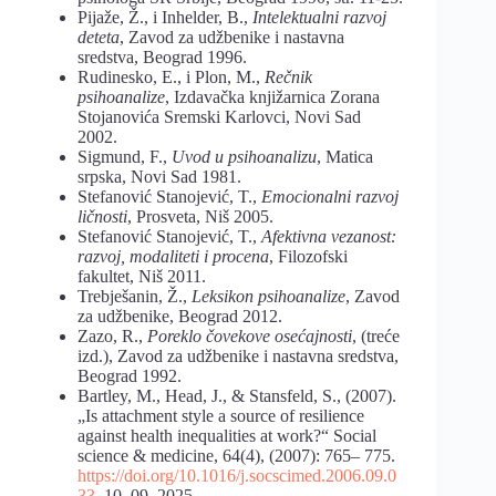
Pijaže, Ž., i Inhelder, B.,
Intelektualni razvoj
deteta
, Zavod za udžbenike i nastavna
sredstva, Beograd 1996.
Rudinesko, E., i Plon, M.,
Rečnik
psihoanalize
, Izdavačka knjižarnica Zorana
Stojanovića Sremski Karlovci, Novi Sad
2002.
Sigmund, F.,
Uvod u psihoanalizu
, Matica
srpska, Novi Sad 1981.
Stefanović Stanojević, T.,
Emocionalni razvoj
ličnosti
, Prosveta, Niš 2005.
Stefanović Stanojević, T.,
Afektivna vezanost:
razvoj, modaliteti i procena
, Filozofski
fakultet, Niš 2011.
Trebješanin, Ž.,
Leksikon psihoanalize
, Zavod
za udžbenike, Beograd 2012.
Zazo, R.,
Poreklo čovekove osećajnosti
, (treće
izd.), Zavod za udžbenike i nastavna sredstva,
Beograd 1992.
Bartley, M., Head, J., & Stansfeld, S., (2007).
„Is attachment style a source of resilience
against health inequalities at work?“ Social
science & medicine, 64(4), (2007): 765– 775.
https://doi.org/10.1016/j.socscimed.2006.09.0
33
,
10. 09. 2025.