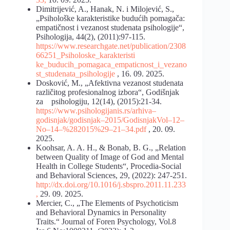
Dimitrijević, A., Hanak, N. i Milojević, S.,
„Psihološke karakteristike budućih pomagača:
empatičnost i vezanost studenata psihologije“,
Psihologija, 44(2), (2011):97-115.
https://www.researchgate.net/publication/2308
66251_Psiholoske_karakteristi
ke_buducih_pomagaca_empaticnost_i_vezano
st_studenata_psihologije
, 16. 09. 2025.
Dosković, M., „Afektivna vezanost studenata
različitog profesionalnog izbora“, Godišnjak
za psihologiju, 12(14), (2015):21-34.
https://www.psihologijanis.rs/arhiva
–
godisnjak/godisnjak
–
2015/Godisnjak
Vol
–
12
–
No
–
14
–
%282015%29
–
21
–
34.pdf
, 20. 09.
2025.
Koohsar, A. A. H., & Bonab, B. G., „Relation
between Quality of Image of God and Mental
Health in College Students“, Procedia-Social
and Behavioral Sciences, 29, (2022): 247-251.
http://dx.doi.org/10.1016/j.sbspro.2011.11.233
,
29. 09. 2025.
Mercier, C., „The Elements of Psychoticism
and Behavioral Dynamics in Personality
Traits.“ Journal of Foren Psychology, Vol.8