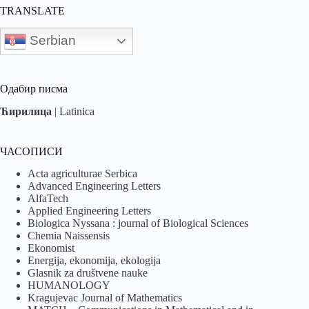
TRANSLATE
Serbian
Одабир писма
Ћирилица
|
Latinica
ЧАСОПИСИ
Acta agriculturae Serbica
Advanced Engineering Letters
AlfaTech
Applied Engineering Letters
Biologica Nyssana : journal of Biological Sciences
Chemia Naissensis
Ekonomist
Energija, ekonomija, ekologija
Glasnik za društvene nauke
HUMANOLOGY
Kragujevac Journal of Mathematics