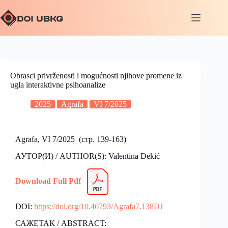
Obrasci privrženosti i mogućnosti njihove promene iz
ugla interaktivne psihoanalize
2025
Agrafa
VI 7/2025
Agrafa, VI 7/2025 (стр. 139-163)
АУТОР(И) / AUTHOR(S): Valentina Đekić
Download Full Pdf
DOI:
https://doi.org/10.46793/Agrafa7.138DJ
САЖЕТАК / ABSTRACT: