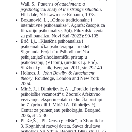
Wall, S.,
Patterns of attachment: a
psychological study of the strange situation
,
Hillsdale, NJ: Lawrence Erlbaum, 1978.
Bogunović, L., „Odnos tradicionalne i
interaktivne psihoanalize“, Agrafa: časopis za
filozofiju psihoanalize, 3(4), Filozofski centar
za psihoanalizu, Novi Sad (2022): 99-105.
Erić, Lj., „Klasična psihoanaliza i
psihoanalitička psihoterapija – model
Sigmunda Frojda“ u Psihodinamička
psihijatrija:Psihodinamički pristup u
psihoterapiji, (VI tom), (urednik Lj. Erić),
Službeni glasnik, Beograd 2011, str. 79-140.
Holmes, J.,
John Bowlby & Attachment
theory
, Routledge, London and New York
2004.
Mirič, J., i Dimitrijević, A., „Poreklo i priroda
psihološke vezanosti“ u Zbornik Afektivno
vezivanje: eksperimentalni i klinički pristupi
br. 7. (priredili J. Mirić i A. Dimitrijević),
Centar za primenjenu psihologiju, Beograd
2006, str. 5-36.
Pijaže,Ž., „Pijažeovo gledište“, u Zbornik br.
3, Кognitivni razvoj deteta, Savez društava
psihologa SR Srbije, Beograd 1990, str. 11-25.