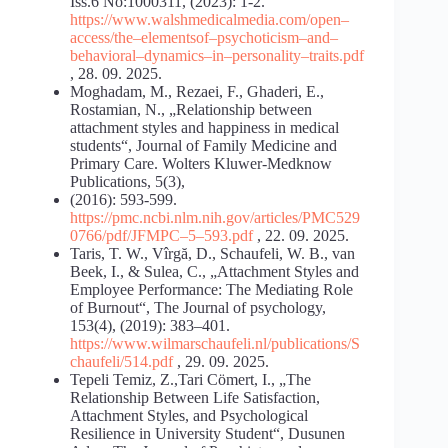
Iss.6 No:1000311, (2023): 1-2.
https://www.walshmedicalmedia.com/open
–
access/the
–
elements
of
–
psychoticism
–
and
–
behavioral
–
dynamics
–
in
–
personality
–
traits.pdf
, 28. 09. 2025.
Moghadam, M., Rezaei, F., Ghaderi, E.,
Rostamian, N., „Relationship between
attachment styles and happiness in medical
students“, Journal of Family Medicine and
Primary Care. Wolters Kluwer-Medknow
Publications, 5(3),
(2016): 593-599.
https://pmc.ncbi.nlm.nih.gov/articles/PMC529
0766/pdf/JFMPC
–
5
–
593.pdf
, 22. 09. 2025.
Taris, T. W., Vîrgă, D., Schaufeli, W. B., van
Beek, I., & Sulea, C., „Attachment Styles and
Employee Performance: The Mediating Role
of Burnout“, The Journal of psychology,
153(4), (2019): 383–401.
https://www.wilmarschaufeli.nl/publications/S
chaufeli/514.pdf
, 29. 09. 2025.
Tepeli Temiz, Z.,Tari Cömert, I., „The
Relationship Between Life Satisfaction,
Attachment Styles, and Psychological
Resilience in University Student“, Dusunen