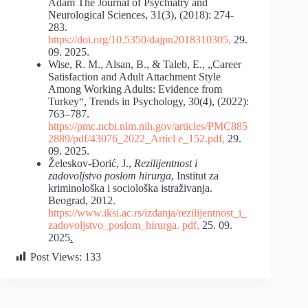
Adam The Journal of Psychiatry and
Neurological Sciences, 31(3), (2018): 274-
283.
https://doi.org/10.5350/dajpn2018310305
,
29.
09. 2025.
Wise, R. M., Alsan, B., & Taleb, E., „Career
Satisfaction and Adult Attachment Style
Among Working Adults: Evidence from
Turkey“, Trends in Psychology, 30(4), (2022):
763–787.
https://pmc.ncbi.nlm.nih.gov/articles/PMC885
2889/pdf/43076_2022_Articl
e_152.pdf
,
29.
09. 2025.
Želeskov-Đorić, J.,
Rezilijentnost i
zadovoljstvo poslom hirurga
, Institut za
kriminološka i sociološka istraživanja.
Beograd, 2012.
https://www.iksi.ac.rs/izdanja/rezilijentnost_i_
zadovoljstvo_poslom_hirurga.
pdf
,
25. 09.
2025
.
Post Views:
133