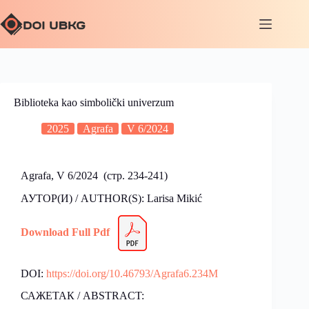
Biblioteka kao simbolički univerzum
2025
Agrafa
V 6/2024
Agrafa, V 6/2024 (стр. 234-241)
АУТОР(И) / AUTHOR(S): Larisa Mikić
Download Full Pdf
DOI:
https://doi.org/10.46793/Agrafa6.234M
САЖЕТАК / ABSTRACT: