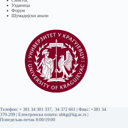
Синетос
Узданица
Форум
Шумадијски анали
Tелефон:
+ 381 34 301 337
,
34 372 601
| Факс: +381 34
370-299 | Електронска пошта:
ubkg@kg.ac.rs
|
Понедељак-петак 8:00/19:00