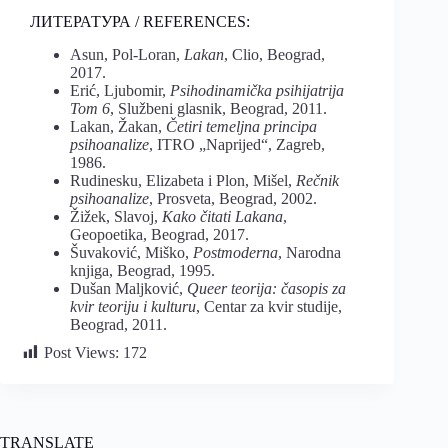
ЛИТЕРАТУРА / REFERENCES:
Asun, Pol-Loran,
Lakan
, Clio, Beograd,
2017.
Erić, Ljubomir,
Psihodinamička psihijatrija
Tom 6
, Službeni glasnik, Beograd, 2011.
Lakan, Žakan,
Četiri temeljna principa
psihoanalize
, ITRO „Naprijed“, Zagreb,
1986.
Rudinesku, Elizabeta i Plon, Mišel,
Rečnik
psihoanalize
, Prosveta, Beograd, 2002.
Žižek, Slavoj,
Kako čitati Lakana
,
Geopoetika, Beograd, 2017.
Šuvaković, Miško,
Postmoderna
, Narodna
knjiga, Beograd, 1995.
Dušan Maljković,
Queer teorija: časopis za
kvir teoriju i kulturu
, Centar za kvir studije,
Beograd, 2011.
Post Views:
172
TRANSLATE