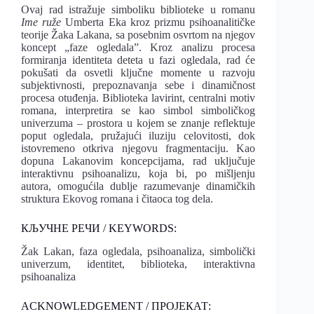
Ovaj rad istražuje simboliku biblioteke u romanu
Ime ruže
Umberta Eka kroz prizmu psihoanalitičke
teorije Žaka Lakana, sa posebnim osvrtom na njegov
koncept „faze ogledala”. Kroz analizu procesa
formiranja identiteta deteta u fazi ogledala, rad će
pokušati da osvetli ključne momente u razvoju
subjektivnosti, prepoznavanja sebe i dinamičnost
procesa otuđenja. Biblioteka lavirint, centralni motiv
romana, interpretira se kao simbol simboličkog
univerzuma – prostora u kojem se znanje reflektuje
poput ogledala, pružajući iluziju celovitosti, dok
istovremeno otkriva njegovu fragmentaciju. Kao
dopuna Lakanovim koncepcijama, rad uključuje
interaktivnu psihoanalizu, koja bi, po mišljenju
autora, omogućila dublje razumevanje dinamičkih
struktura Ekovog romana i čitaoca tog dela.
КЉУЧНЕ РЕЧИ / KEYWORDS:
Žak Lakan, faza ogledala, psihoanaliza, simbolički
univerzum, identitet, biblioteka, interaktivna
psihoanaliza
ACKNOWLEDGEMENT / ПРОЈЕКАТ: