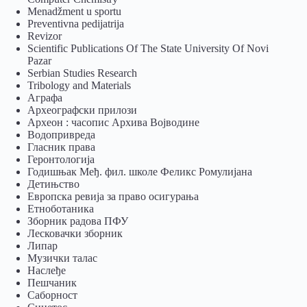
Menadžment u sportu
Preventivna pedijatrija
Revizor
Scientific Publications Of The State University Of Novi
Pazar
Serbian Studies Research
Tribology and Materials
Аграфа
Археографски прилози
Археон : часопис Архива Војводине
Водопривреда
Гласник права
Геронтологија
Годишњак Међ. фил. школе Феликс Ромулијана
Детињство
Европска ревија за право осигурања
Eтноботаника
Зборник радова ПФУ
Лесковачки зборник
Липар
Музички талас
Наслеђе
Пешчаник
Саборност