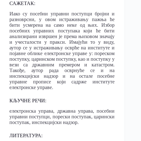
САЖЕТАК:
Иако су посебни управни поступци бројни и
разноврсни, у овом истраживању пажња ће
бити усмерена на само неке од њих. Избор
посебних управних поступака који ће бити
анализирани извршен је према њиховом значају
и учесталости у пракси. Имајући то у виду,
аутор се у истраживању осврће на институте и
појавне облике електронске управе у: пореском
поступку, царинском поступку, као и поступку у
вези са државним премером и катастром.
Такође, аутор рада осврнуће се и на
инспекцијски надзор и на остале посебне
управне прописе који садрже институте
електронске управе.
КЉУЧНЕ РЕЧИ:
електронска управа, државна управа, посебни
управни поступци, порески поступак, царински
поступак, инспекцијски надзор.
ЛИТЕРАТУРА: