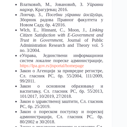
Влатковић, М., Јовановић, З.
Управни
надзор
, Крагујевац 2016.
Лончар, З.,
Посебни управни поступци
,
Зборник радова Правног факултета у
Новом Саду, бр. 4/2016.
Wlch, E., Hinnant, C., Moon, J.,
Linking
Citizen Satisfaction with E-Government and
Trust in Government
, Journal of Public
Administration Research and Theory vol. 5
no. 3/2004.
еУправа, Јединствени информациони
систем локалне пореске администрације,
https://lpa.gov.rs/jisportal/homepage
Закон о Агенцији за привредне регистре,
Сл. гласник РС, бр. 55/2004, 111/2009,
99/2011.
Закон о основном образовању и
васпитању, Сл. гласник РС, бр. 55/2013,
101/2017, 10/2019, 27/2018.
Закон о здравственој заштити, Сл. гласник
РС, бр. 25/2019.
Закон о пореском поступку и пореској
администрацији, Сл. гласник РС, бр.
80/2002 и 30/2018.
Закон о државном премеру и катастру, Сл.