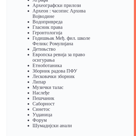
Археографски прилози
Археон : часопис Архива
Војводине
Водопривреда
Гласник права
Геронтологија
Годишњак Међ. фил. школе
Феликс Ромулијана
Детињство
Европска ревија за право
осигурања
Eтноботаника
Зборник радова ПФУ
Лесковачки зборник
Липар
Музички талас
Наслеђе
Пешчаник
Саборност
Синетос
Узданица
Форум
Шумадијски анали