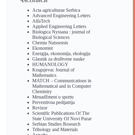
ЧАСОПИСИ
Acta agriculturae Serbica
Advanced Engineering Letters
AlfaTech
Applied Engineering Letters
Biologica Nyssana : journal of
Biological Sciences
Chemia Naissensis
Ekonomist
Energija, ekonomija, ekologija
Glasnik za društvene nauke
HUMANOLOGY
Kragujevac Journal of
Mathematics
MATCH – Communications in
Mathematical and in Computer
Chemistry
Menadžment u sportu
Preventivna pedijatrija
Revizor
Scientific Publications Of The
State University Of Novi Pazar
Serbian Studies Research
Tribology and Materials
Аграфа