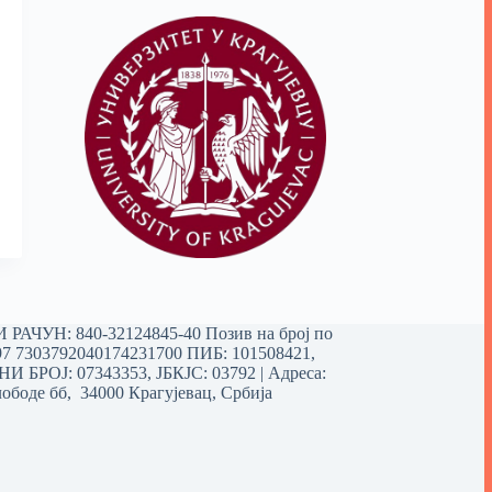
РАЧУН: 840-32124845-40 Позив на број по
97 7303792040174231700
ПИБ: 101508421,
 БРОЈ: 07343353, ЈБКЈС: 03792 | Aдреса:
ободе бб, 34000 Крагујевац, Србија