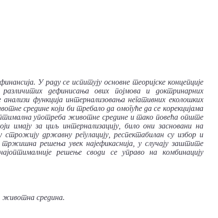
инансија. У раду се испитују основне теоријске концепције
 различитих дефинисања ових појмова и доктринарних
 анализи функција интернализовања негативних еколошких
тне средине који би требало да омогуће да се корекцијама
 оптимална употреба животне средине и тако повећа опште
ји имају за циљ интернализацију, било они засновани на
 строжију државну регулацију, респектабилан су избор и
у тржишна решења увек најефикаснија, у случају заштите
најоптималније решење своди се управо на комбинацију
и, животна средина.