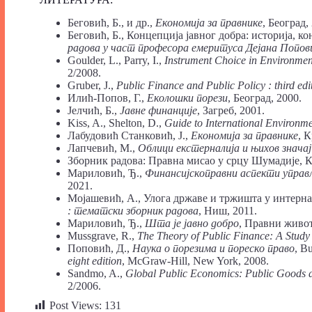
Беговић, Б., и др.,
Економија за правнике
, Београд,
Беговић, Б., Концепција јавног добра: историја, к
радова у част професора емеритуса Дејана Попов
Goulder, L., Parry, I.,
Instrument
Choice
in
Environmen
2/2008.
Gruber, J.,
Public Finance and Public Policy : third edi
Илић-Попов, Г.,
Еколошки порези
, Београд, 2000.
Јелчић, Б.,
Јавне финанције
, Загреб, 2001.
Kiss, A., Shelton, D.,
Guide to International Environm
Лабудовић Станковић, Ј.,
Економија за правнике
, 
Лапчевић, М.,
Облици екстерналија
и њихов знача
Зборник радова: Правна мисао у срцу Шумадије, К
Мариловић, Ђ.,
Финансијскоправни аспекти упра
2021.
Мојашевић, А., Улога државе и тржишта у интерна
: тематски зборник радова
, Ниш, 2011.
Мариловић, Ђ.,
Шта је јавно добро
, Правни живот,
Mussgrave, R.,
The Theory of Public Finance: A Study
Поповић, Д.,
Наука
о порезима и пореско право
, B
eight edition
, McGraw-Hill, New York, 2008.
Sandmo, A.,
Global Public
Economics:
Public Goods
2/2006.
Post Views:
131