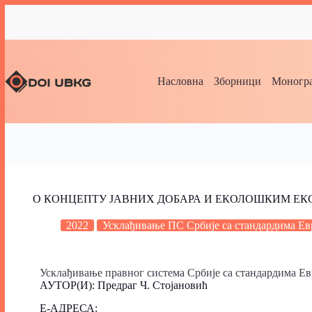
Насловна
Зборници
Моногра
О КОНЦЕПТУ ЈАВНИХ ДОБАРА И ЕКОЛОШКИМ ЕК
2022
Усклађивање ПС Србије са стандардима Евр
Усклађивање правног система Србије са стандардима Евр
АУТОР(И): Предраг Ч. Стојановић
Е-АДРЕСА: