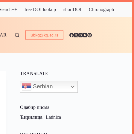
 Search++
free DOI lookup
shortDOI
Chronograph
DAR
ubkg@kg.ac.rs
TRANSLATE
Serbian
Одабир писма
Ћирилица
|
Latinica