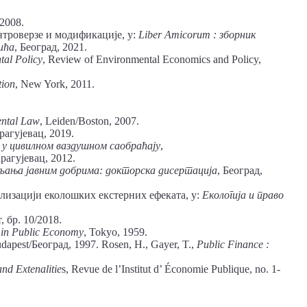
 2008.
онтроверзе и модификације, у:
Liber
Amicorum : зборник
ића
, Београд, 2021.
tal Policy
, Review of Environmental Economics and Policy,
tion
, New York, 2011.
ental Law
, Leiden/Boston, 2007.
Крагујевац, 2019.
ј у цивилном ваздушном саобраћају
,
рагујевац, 2012.
вљања
јавним
добрима: докторска дисертација
, Београд,
лизацији еколошких екстерних ефеката, у:
Екологија и право
 бр. 10/2018.
 in Public Economy
, Tokyo, 1959.
udapest/Београд, 1997. Rosen, H., Gayer, T.,
Public
Finance
:
and
Extenalitie
s, Revue de l’Institut d’ Économie Publique, no. 1-