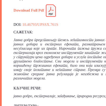
Download Full
Pdf
DOI:
10.46793/UPSSX.761S
САЖЕТАК:
Јавна добра представљају темељ легитимности јавних ф
јавних добара и екстерних ефеката, разматрањем
несугласица које их прате. Нарочита пажња пружа се
екстерналија кроз економске инструменте заштите живо
у структури цена одређених добара и услуга постигне
друштвено благостање. Сви модели и инструменти ко
коришћењу тржишних ефеката, било они који изискују
имају своје позитивне и негативне стране. Премда с
животне средине јавна регулација је неизбежна и 
различитих модела.
КЉУЧНЕ РЕЧИ:
јавно добро, екстерналије, загађивање, природни ресурс
ЛИТЕРАТУРА: