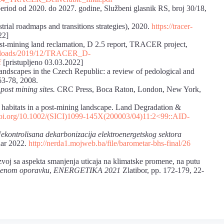
 period od 2020. do 2027. godine, Službeni glasnik RS, broj 30/18,
ial roadmaps and transitions strategies), 2020.
https://tracer-
22]
ost-mining land reclamation, D 2.5 report, TRACER project,
/uploads/2019/12/TRACER_D-
f
[pristupljeno 03.03.2022]
ndscapes in the Czech Republic: a review of pedological and
 63-78, 2008.
post mining sites.
CRC Press, Boca Raton, London, New York,
 habitats in a post-mining landscape. Land Degradation &
/doi.org/10.1002/(SICI)1099-145X(200003/04)11:2<99::AID-
ekontrolisana dekarbonizacija elektroenergetskog sektora
uar 2022.
http://nerda1.mojweb.ba/file/barometar-bhs-final/26
voj sa aspekta smanjenja uticaja na klimatske promene, na putu
elenom oporavku
,
ENERGETIKA 2021
Zlatibor, pp. 172-179, 22-