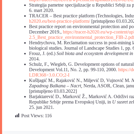
Strategija pametne specijalizacije u Republici Srbiji za
6. mart 2020.
TRACER – Best practice platform (Technologies, Industr
h2020.eu/best-practice-platform/
[pristupljeno 03.03.20
Best practice report on environmental protection and p
December 2019.,
https://tracer-h2020.eu/wp-content
2.5_Best_practice_environmental_protection_FIB-2.pd
Hendrychova, M. Reclamation success in post-mining la
biological studies. Journal of Landscape Studies 1, pp.
Frouz, J. (ed.)
Soil biota and ecosystem development in 
2014.
Schulz, F., Wiegleb, G. Development options of natural
Development Vol.11, No. 2, pp. 99-110, 2000.
https:/
LDR368>3.0.CO;2-I
Kušljagić M., Rajaković N., Miljević D, Vujnović M.
N
Zapadnog Balkana – Nacrt,
Nerda, ASOR, Clean, jan
[pristupljeno 03.03.2022]
Barjaktarević D., Marković Ž., Marković A. Održivi raz
Republike Srbije prema Evropskoj Uniji, in
U susret z
25. jun 2021.
Post Views:
116