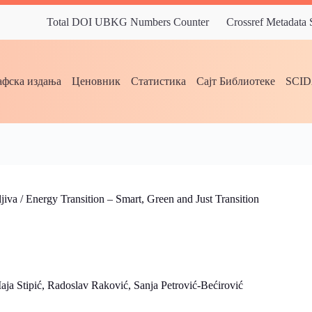
Total DOI UBKG Numbers Counter
Crossref Metadata
фска издања
Ценовник
Статистика
Сајт Библиотеке
SCI
tljiva / Energy Transition – Smart, Green and Just Transition
 Stipić, Radoslav Raković, Sanja Petrović-Bećirović