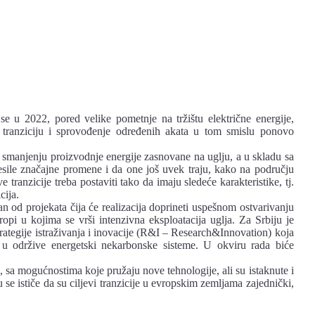
se u 2022, pored velike pometnje na tržištu električne energije,
 tranziciju i sprovođenje određenih akata u tom smislu ponovo
a smanjenju proizvodnje energije zasnovane na uglju, a u skladu sa
ile značajne promene i da one još uvek traju, kako na području
e tranzicije treba postaviti tako da imaju sledeće karakteristike, tj.
cija.
 projekata čija će realizacija doprineti uspešnom ostvarivanju
opi u kojima se vrši intenzivna eksploatacija uglja. Za Srbiju je
strategije istraživanja i inovacije (R&I – Research&Innovation) koja
a u održive energetski nekarbonske sisteme. U okviru rada biće
 sa mogućnostima koje pružaju nove tehnologije, ali su istaknute i
 se ističe da su ciljevi tranzicije u evropskim zemljama zajednički,