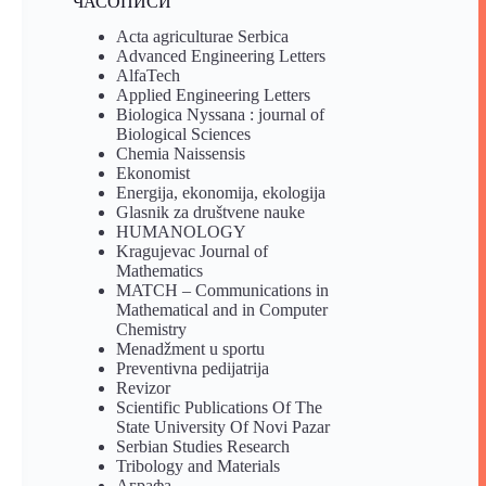
ЧАСОПИСИ
Acta agriculturae Serbica
Advanced Engineering Letters
AlfaTech
Applied Engineering Letters
Biologica Nyssana : journal of
Biological Sciences
Chemia Naissensis
Ekonomist
Energija, ekonomija, ekologija
Glasnik za društvene nauke
HUMANOLOGY
Kragujevac Journal of
Mathematics
MATCH – Communications in
Mathematical and in Computer
Chemistry
Menadžment u sportu
Preventivna pedijatrija
Revizor
Scientific Publications Of The
State University Of Novi Pazar
Serbian Studies Research
Tribology and Materials
Аграфа