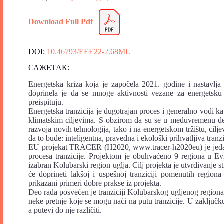
Download Full Pdf
DOI:
10.46793/EEE22-2.68ML
САЖЕТАК:
Energetska kriza koja je započela 2021. godine i nastavlja 
doprinela je da se mnoge aktivnosti vezane za energetsku
preispituju.
Energetska tranzicija je dugotrajan proces i generalno vodi k
klimatskim ciljevima. S obzirom da su se u međuvremenu des
razvoja novih tehnologija, tako i na energetskom tržištu, ciljev
da to bude: inteligentna, pravedna i ekološki prihvatljiva tranzi
EU projekat TRACER (H2020, www.tracer-h2020eu) je jedan od
procesa tranzicije. Projektom je obuhvaćeno 9 regiona u Evr
izabran Kolubarski region uglja. Cilj projekta je utvrđivanje 
će doprineti lakšoj i uspešnoj tranziciji pomenutih region
prikazani primeri dobre prakse iz projekta.
Deo rada posvećen je tranziciji Kolubarskog ugljenog regiona,
neke pretnje koje se mogu naći na putu tranzicije. U zaključku
a putevi do nje različiti.