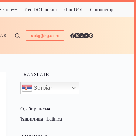
 Search++
free DOI lookup
shortDOI
Chronograph
DAR
ubkg@kg.ac.rs
TRANSLATE
Serbian
Одабир писма
Ћирилица
|
Latinica