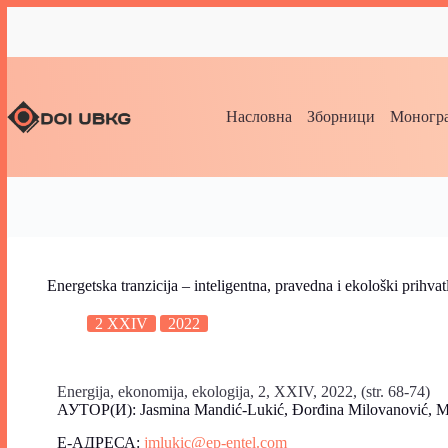
Насловна
Зборници
Моногра
Energetska tranzicija – inteligentna, pravedna i ekološki prihva
2 XXIV
2022
Energija, ekonomija, ekologija, 2, XXIV, 2022, (str. 68-74)
АУТОР(И): Jasmina Mandić-Lukić, Đorđina Milovanović, Maja
Е-АДРЕСА:
jmlukic@ep-entel.com