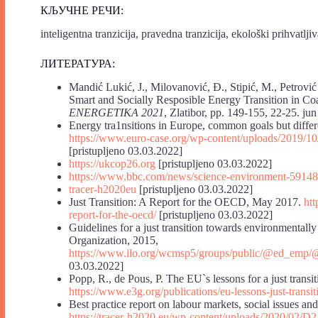
КЉУЧНЕ РЕЧИ:
inteligentna tranzicija, pravedna tranzicija, ekološki prihvatlji
ЛИТЕРАТУРА:
Mandić Lukić, J., Milovanović, Đ., Stipić, M., Petrović
Smart and Socially Resposible Energy Transition in Coa
ENERGETIKA 2021
, Zlatibor, pp. 149-155, 22-25. ju
Energy tra1nsitions in Europe, common goals but diff
https://www.euro-case.org/wp-content/uploads/2019/10
[pristupljeno 03.03.2022]
https://ukcop26.org
[pristupljeno 03.03.2022]
https://www.bbc.com/news/science-environment-5914
tracer-h2020eu
[pristupljeno 03.03.2022]
Just Transition: A Report for the OECD, May 2017.
htt
report-for-the-oecd/
[pristupljeno 03.03.2022]
Guidelines for a just transition towards environmentally
Organization, 2015,
https://www.ilo.org/wcmsp5/groups/public/@ed_emp/
03.03.2022]
Popp, R., de Pous, P. The EU`s lessons for a just trans
https://www.e3g.org/publications/eu-lessons-just-transit
Best practice report on labour markets, social issues a
https://tracer-h2020.eu/wp-content/uploads/2020/02/