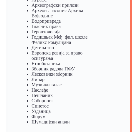
Археографски прилози
Археон : часопис Архива
Војводине
Водопривреда
Гласник права
Геронтологија
Годишњак Међ. фил. школе
Феликс Ромулијана
Детињство
Европска ревија за право
осигурања
Eтноботаника
Зборник радова ПФУ
Лесковачки зборник
Липар
Музички талас
Наслеђе
Пешчаник
Саборност
Синетос
Узданица
Форум
Шумадијски анали