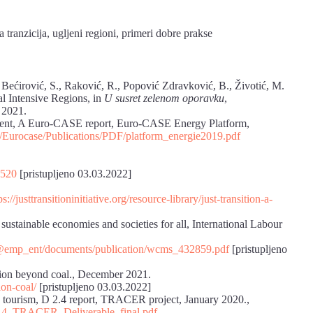
va tranzicija, ugljeni regioni, primeri dobre prakse
 Bećirović, S., Raković, R., Popović Zdravković, B., Životić, M.
l Intensive Regions, in
U susret zelenom oporavku
,
n 2021.
erent, A Euro-CASE report, Euro-CASE Energy Platform,
/Eurocase/Publications/PDF/platform_energie2019.pdf
8520
[pristupljeno 03.03.2022]
ps://justtransitioninitiative.org/resource-library/just-transition-a-
 sustainable economies and societies for all, International Labour
@emp_ent/documents/publication/wcms_432859.pdf
[pristupljeno
ition beyond coal., December 2021.
ion-coal/
[pristupljeno 03.03.2022]
nd tourism, D 2.4 report, TRACER project, January 2020.,
D2.4_TRACER_Deliverable_final.pdf