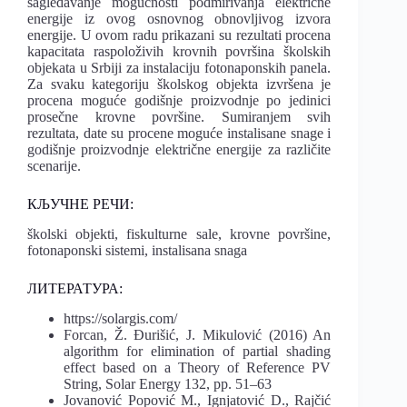
sagledavanje mogućnosti podmirivanja električne
energije iz ovog osnovnog obnovljivog izvora
energije. U ovom radu prikazani su rezultati procena
kapacitata raspoloživih krovnih površina školskih
objekata u Srbiji za instalaciju fotonaponskih panela.
Za svaku kategoriju školskog objekta izvršena je
procena moguće godišnje proizvodnje po jedinici
prosečne krovne površine. Sumiranjem svih
rezultata, date su procene moguće instalisane snage i
godišnje proizvodnje električne energije za različite
scenarije.
КЉУЧНЕ РЕЧИ:
školski objekti, fiskulturne sale, krovne površine,
fotonaponski sistemi, instalisana snaga
ЛИТЕРАТУРА:
https://solargis.com/
Forcan, Ž. Đurišić, J. Mikulović (2016) An
algorithm for elimination of partial shading
effect based on a Theory of Reference PV
String, Solar Energy 132, pp. 51–63
Jovanović Popović M., Ignjatović D., Rajčić