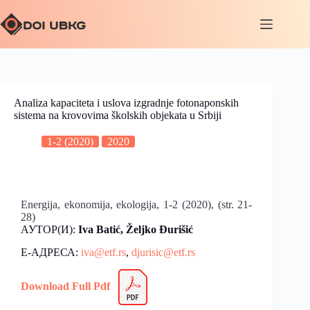
Analiza kapaciteta i uslova izgradnje fotonaponskih
sistema na krovovima školskih objekata u Srbiji
1-2 (2020)
2020
Energija, ekonomija, ekologija, 1-2 (2020), (str. 21-
28)
АУТОР(И):
Iva Batić, Željko Đurišić
Е-АДРЕСА:
iva@etf.rs
,
djurisic@etf.rs
Download Full Pdf