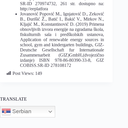
SR-ID 270974732, 261 str. dostupno na:
http://eeplatfora
Jovanović Popović M., Ignjatović D., Zeković
B., Đurišić Ž., Batić I., Bakić V., Mirkov N.,
Kljajić M., Konstantinović D. (2019) Primena
obnovljivih izvora energije na zgradama škola,
fiskulturnih sala i predškolskih ustanova,
Application of renewable energy sources in
school, gym and kindergarten buildings, GIZ-
Deutsche Gesellschaft fur Internationale
Zusammenarbeit (GIZ)GmbH,(dvojezično
izdanje) ISBN 978-86-80390-33-8, GIZ
COBISS.SR-ID 278108172
Post Views:
149
TRANSLATE
Serbian