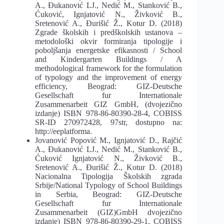
A., Đukanović LJ., Nedić M., Stanković B.,
Ćuković, Ignjatović N., Živković B.,
Sretenović A., Đurišić Ž., Kotur D. (2018)
Zgrade školskih i predškolskih ustanova –
metodološki okvir formiranja tipologije i
poboljšanja energetske efikasnosti / School
and Kindergarten Buildings / A
methodological framework for the formulation
of typology and the improvement of energy
efficiency, Beograd: GIZ-Deutsche
Gesellschaft fur Internationale
Zusammenarbeit GIZ GmbH, (dvojezično
izdanje) ISBN 978-86-80390-28-4, COBISS
SR-ID 270972428, 97str, dostupno na:
http://eeplatforma.
Jovanović Popović M., Ignjatović D., Rajčić
A., Đukanović LJ., Nedić M., Stanković B.,
Ćuković Ignjatović N., Živković B.,
Sretenović A., Đurišić Ž., Kotur D. (2018)
Nacionalna Tipologija Školskih zgrada
Srbije/National Typology of School Buildings
in Serbia, Beograd: GIZ-Deutsche
Gesellschaft fur Internationale
Zusammenarbeit (GIZ)GmbH dvojezično
izdanje) ISBN 978-86-80390-29-1, COBISS