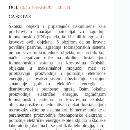
DOI:
10.46793/EEE20-1-2.021B
САЖЕТАК:
Školski objekti i pripadajuće fiskulturene sale
predstavljaju značajan potencijal za izgradnju
fotonaponskih (FN) panela, koji bi bili integrisani u
krovove ovih objekata. S obzirom da su krovne
površine pasivne, izgradnja fotonaponskih sistema
ne narušava funkcionalnost objekta, niti na bilo koji
način negativno utiče na okolinu. Instalacijom
fotonaponskih sistema na krovovima školskih
objekata u maksimalnoj mogućoj meri se
približavaju proizvodnja i potrošnja električne
energije, pa ovakvi sistemi obezbeđuju značajno
smanjenje gubitaka električne energije u
distributivnoj i prenosnoj mreži. Osim lokalne
proizvodnje električne energije, izgradnjom
fotonaponskih sistema na krovovima školskih
objekata postiže se i edukativan efekat. Inastalacijom
merno-akvizicionog sistema koji bi merne podatke o
parametrima proizvodnje fotonaponske elektrane i
potrošnje električne energije škole uključio u školske
laboratorije, đacima bi se približila tehnologija, kao i