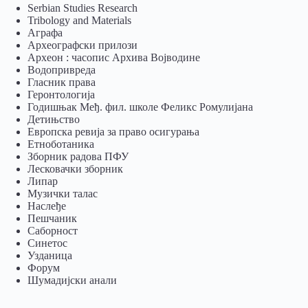
Serbian Studies Research
Tribology and Materials
Аграфа
Археографски прилози
Археон : часопис Архива Војводине
Водопривреда
Гласник права
Геронтологија
Годишњак Међ. фил. школе Феликс Ромулијана
Детињство
Европска ревија за право осигурања
Eтноботаника
Зборник радова ПФУ
Лесковачки зборник
Липар
Музички талас
Наслеђе
Пешчаник
Саборност
Синетос
Узданица
Форум
Шумадијски анали