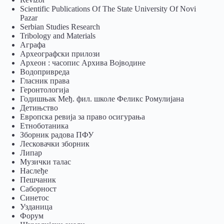
Scientific Publications Of The State University Of Novi
Pazar
Serbian Studies Research
Tribology and Materials
Аграфа
Археографски прилози
Археон : часопис Архива Војводине
Водопривреда
Гласник права
Геронтологија
Годишњак Међ. фил. школе Феликс Ромулијана
Детињство
Европска ревија за право осигурања
Eтноботаника
Зборник радова ПФУ
Лесковачки зборник
Липар
Музички талас
Наслеђе
Пешчаник
Саборност
Синетос
Узданица
Форум