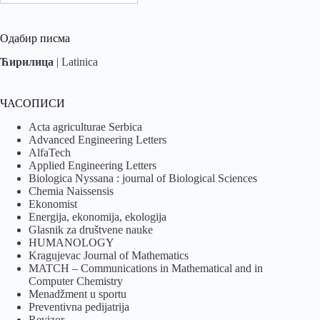
Одабир писма
Ћирилица
|
Latinica
ЧАСОПИСИ
Acta agriculturae Serbica
Advanced Engineering Letters
AlfaTech
Applied Engineering Letters
Biologica Nyssana : journal of Biological Sciences
Chemia Naissensis
Ekonomist
Energija, ekonomija, ekologija
Glasnik za društvene nauke
HUMANOLOGY
Kragujevac Journal of Mathematics
MATCH – Communications in Mathematical and in
Computer Chemistry
Menadžment u sportu
Preventivna pedijatrija
Revizor