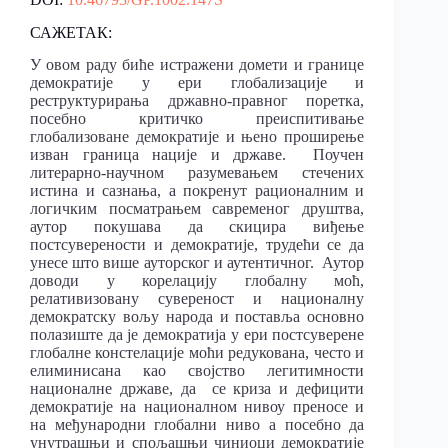
САЖЕТАК:
У овом раду биће истражени домети и границе
демократије у ери глобализације и
реструктурирања државно-правног поретка,
посебно критичко преиспитивање
глобализоване демократије и њено проширење
изван граница нације и државе. Поучен
литерарно-научном разумевањем стечених
истина и сазнања, а покренут рационалним и
логичким посматрањем савременог друштва,
аутор покушава да скицира виђење
постсуверености и демократије, трудећи се да
унесе што више ауторског и аутентичног. Аутор
доводи у корелацију глобалну моћ,
релативизовану сувереност и националну
демократску вољу народа и поставља основно
полазиште да је демократија у ери постсуверене
глобалне констелације моћи редукована, често и
елиминисана као својство легитимности
националне државе, да се криза и дефицити
демократије на националном нивоу преносе и
на међународни глобални ниво а посебно да
унутрашњи и спољашњи чиниоци демократије