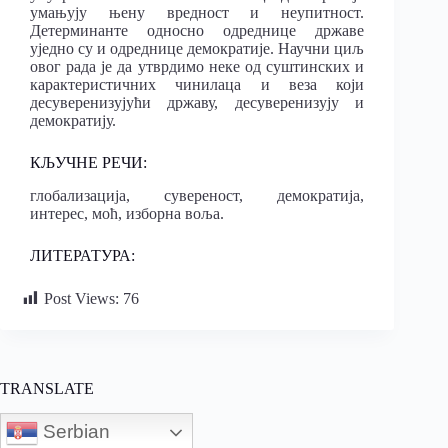
умањују њену вредност и неупитност.
Детерминанте односно одреднице државе
уједно су и одреднице демократије. Научни циљ
овог рада је да утврдимо неке од суштинских и
карактеристичних чинилаца и веза који
десуверенизујући државу, десуверенизују и
демократију.
КЉУЧНЕ РЕЧИ:
глобализација, сувереност, демократија,
интерес, моћ, изборна воља.
ЛИТЕРАТУРА:
Post Views:
76
TRANSLATE
Serbian