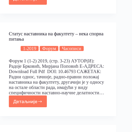
Статус наставника на факултету – нека спорна
питања
1-2019
Форум
Часописи
Форум 1 (1-2) 2019, (стр. 3-23) АУТОР(И):
Радоје Брковић, Мирјана Поповић Е-АДРЕСА:
Download Full Pdf DOI: 10.46793 САЖЕТАК:
Радни однос, тачније, радно‐правни положај
наставника на факултету, другачији је у односу
на остале области рада, имајући у виду
специфичности наставно‐научне делатности…
Детаљније