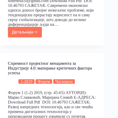
sonenesa10@gmail.com Download Full Pdf DOI:
10.46793 САЖЕТАК: Савремени економски
односи доносе бројне нежељене проблеме, који
тенденцијски прерастају корисност па и саму
сврху глобализације, што доводи до велике
диференцијације људи на…
Детаљније
Спремност пројектног менаџмента за
Индустрију 4.0: мапирање критичних фактора
успеха
1-2019
Форум
Часописи
Форум 1 (1-2) 2019, (стр. 45-65) АУТОР(И):
Марко Славковић, Маријана Симић Е-АДРЕСА:
Download Full Pdf DOI: 10.46793 САЖЕТАК:
Развој напредних технологија, као и све чешћа
примена дигиталних технологија у
производном процесу означили су почетак