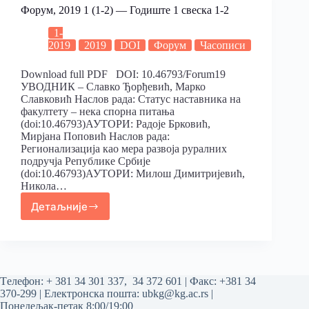
Форум, 2019 1 (1-2) — Годиште 1 свеска 1-2
1-
2019
2019
DOI
Форум
Часописи
Download full PDF DOI: 10.46793/Forum19
УВОДНИК – Славко Ђорђевић, Марко
Славковић Наслов рада: Статус наставника на
факултету – нека спорна питања
(doi:10.46793)АУТОРИ: Радоје Брковић,
Мирјана Поповић Наслов рада:
Регионализација као мера развоја руралних
подручја Републике Србије
(doi:10.46793)АУТОРИ: Милош Димитријевић,
Никола…
Детаљније
Tелефон:
+ 381 34 301 337
,
34 372 601
| Факс: +381 34
370-299 | Електронска пошта:
ubkg@kg.ac.rs
|
Понедељак-петак 8:00/19:00