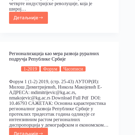
четврте индустријске револуције, која је
широј…
Детаљније
Регионализација као мера развоја руралних
подручја Републике Србије
1-2019
Форум
Часописи
Форум 1 (1-2) 2019, (стр. 25-43) АУТОР(И):
Милош Димитријевић, Никола Макојевић Е-
АДРЕСА: mdimitrijevic@kg.ac.rs,
nmakojevic@kg.ac.rs Download Full Pdf DOI:
10.46793 САЖЕТАК: Основна карактеристика
регионалног развоја Републике Србије у
протеклих тридесетак година одликује се
интензивним растом регионалних
диспропорција у демографском и економском…
Детаљније