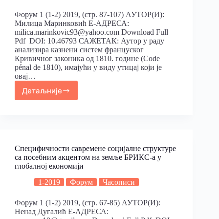
Форум 1 (1-2) 2019, (стр. 87-107) АУТОР(И):
Милица Маринковић Е-АДРЕСА:
milica.marinkovic93@yahoo.com Download Full
Pdf DOI: 10.46793 САЖЕТАК: Аутор у раду
анализира казнени систем француског
Кривичног законика од 1810. године (Code
pénal de 1810), имајући у виду утицај који је
овај…
Детаљније
Специфичности савремене социјалне структуре
са посебним акцентом на земље БРИКС-а у
глобалној економији
1-2019
Форум
Часописи
Форум 1 (1-2) 2019, (стр. 67-85) АУТОР(И):
Ненад Дугалић Е-АДРЕСА: