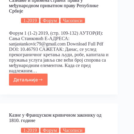
Сазнање и примена страног права у
међународном приватном праву Републике
Србије
1-2019
Форум
Часописи
Форум 1 (1-2) 2019, (стр. 109-132) АУТОР(И):
Сања Станковић Е-АДРЕСА:
sanjastankovic79@gmail.com Download Full Pdf
DOI: 10.46793 САЖЕТАК: Данас, се услед
прекограничног кретања људи, робе, капитала и
пружања услуга јавља све већи број спорова са
међународним елементом. Када се пред
надлежним…
Детаљније
Казне у Француском кривичном законику од
1810. године
1-2019
Форум
Часописи