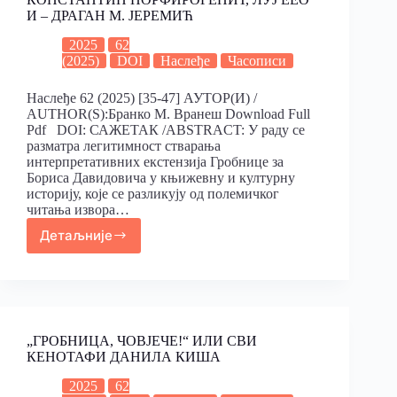
И – ДРАГАН М. ЈЕРЕМИЋ
2025
62
(2025)
DOI
Наслеђе
Часописи
Наслеђе 62 (2025) [35-47] АУТОР(И) /
AUTHOR(S):Бранко М. Вранеш Download Full
Pdf DOI: САЖЕТАК /ABSTRACT: У раду се
разматра легитимност стварања
интерпретативних екстензија Гробнице за
Бориса Давидовича у књижевну и културну
историју, које се разликују од полемичког
читања извора…
Детаљније
„ГРОБНИЦА, ЧОВЈЕЧЕ!“ ИЛИ СВИ
КЕНОТАФИ ДАНИЛА КИША
2025
62