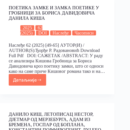
ПОЕТИКА ЗАМКЕ И ЗАМКА ПОЕТИКЕ У
ГРОБНИЦИ ЗА БОРИСА ДАВИДОВИЧА
ДАНИЛА КИША
2025
62
(2025)
DOI
Наслеђе
Часописи
Наслеђе 62 (2025) [49-65] АУТОР(И) /
AUTHOR(S):Ђорђе Р. Радовановић Download
Full Pdf DOI: САЖЕТАК /ABSTRACT: У раду
се анализира Кишова Гробница за Бориса
Давидовича кроз поетику замки, што се односи
како на саме приче Кишовог романа тако и на…
Детаљније
ДАНИЛО КИШ, ЛЕТОПИСАЦ НЕСТОР,
ДЈЕТМАР ОД МЕРЗЕБУРГА, АДАМ ИЗ
БРЕМЕНА, ГОСПАР ОД БОПЛАНА,
КОНСТАНТИН ПОРФИРОГЕНИТ, ЛУЈ ЕЕО