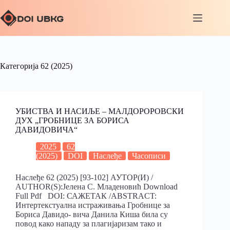
Категорија
62 (2025)
УБИСТВА И НАСИЉЕ – МАЛДОРОРОВСКИ
ДУХ „ГРОБНИЦЕ ЗА БОРИСА
ДАВИДОВИЧА“
2025
62
(2025)
DOI
Наслеђе
Часописи
Наслеђе 62 (2025) [93-102] АУТОР(И) /
AUTHOR(S):Јелена С. Младеновић Download
Full Pdf DOI: САЖЕТАК /ABSTRACT:
Интертекстуална истраживања Гробнице за
Бориса Давидо- вича Данила Киша била су
повод како нападу за плагијаризам тако и