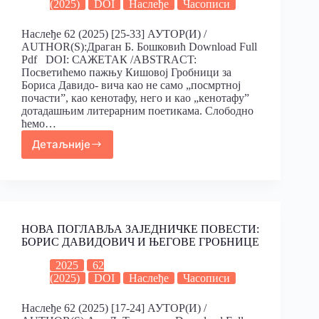
(2025)
DOI
Наслеђе
Часописи
Наслеђе 62 (2025) [25-33] АУТОР(И) /
AUTHOR(S):Драган Б. Бошковић Download Full
Pdf DOI: САЖЕТАК /ABSTRACT:
Посветићемо пажњу Кишовој Гробници за
Бориса Давидо- вича као не само „посмртној
почасти”, као кенотафу, него и као „кенотафу”
дотадашњим литерарним поетикама. Слободно
ћемо…
Детаљније
НOВА ПОГЛАВЉА ЗАЈЕДНИЧКЕ ПОВЕСТИ:
БОРИС ДАВИДОВИЧ И ЊЕГОВЕ ГРОБНИЦЕ
2025
62
(2025)
DOI
Наслеђе
Часописи
Наслеђе 62 (2025) [17-24] АУТОР(И) /