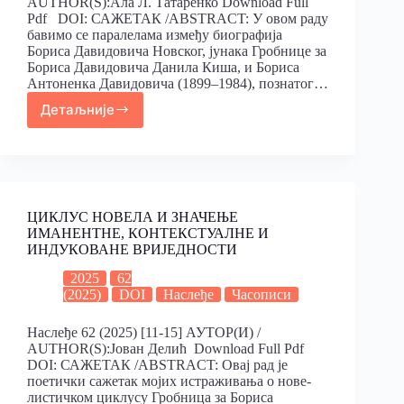
AUTHOR(S):Ала Л. Татаренко Download Full
Pdf DOI: САЖЕТАК /ABSTRACT: У овом раду
бавимо се паралелама између биографија
Бориса Давидовича Новског, јунака Гробнице за
Бориса Давидовича Данила Киша, и Бориса
Антоненка Давидовича (1899‒1984), познатог…
Детаљније
ЦИКЛУС НОВЕЛА И ЗНАЧЕЊЕ
ИМАНЕНТНЕ, КОНТЕКСТУАЛНЕ И
ИНДУКОВАНЕ ВРИЈЕДНОСТИ
2025
62
(2025)
DOI
Наслеђе
Часописи
Наслеђе 62 (2025) [11-15] АУТОР(И) /
AUTHOR(S):Јован Делић Download Full Pdf
DOI: САЖЕТАК /ABSTRACT: Овај рад је
поетички сажетак мојих истраживања о нове-
листичком циклусу Гробница за Бориса