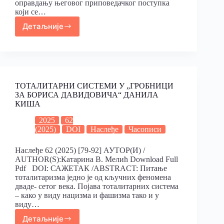
оправдању његовог приповедачког поступка
који се…
Детаљније
ТОТАЛИТАРНИ СИСТЕМИ У „ГРОБНИЦИ
ЗА БОРИСА ДАВИДОВИЧА“ ДАНИЛА
КИША
2025
62
(2025)
DOI
Наслеђе
Часописи
Наслеђе 62 (2025) [79-92] АУТОР(И) /
AUTHOR(S):Катарина В. Мелић Download Full
Pdf DOI: САЖЕТАК /ABSTRACT: Питање
тоталитаризма једно је од кључних феномена
дваде- сетог века. Појава тоталитарних система
– како у виду нацизма и фашизма тако и у
виду…
Детаљније