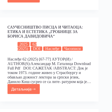
САУЧЕСНИШТВО ПИСЦА И ЧИТАОЦА:
ЕТИКА И ЕСТЕТИКА „ГРОБНИЦЕ ЗА
БОРИСА ДАВИДОВИЧА“
2025
62
(2025)
DOI
Наслеђе
Часописи
Наслеђе 62 (2025) [67-77] АУТОР(И) /
AUTHOR(S):Александар M. Гаталица Download
Full Pdf DOI: САЖЕТАК /ABSTRACT: Док је
током 1973. године живео у Страсбоургу и
обављао дужност лектора за српски језик,
Данило Киш сусрео се са лите- ратуром која је…
Детаљније