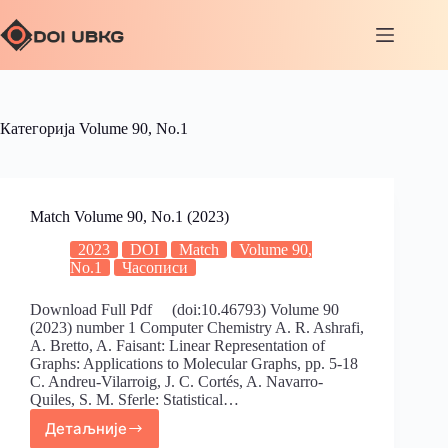
Категорија
Volume 90, No.1
Match Volume 90, No.1 (2023)
2023
DOI
Match
Volume 90,
No.1
Часописи
Download Full Pdf (doi:10.46793) Volume 90
(2023) number 1 Computer Chemistry A. R. Ashrafi,
A. Bretto, A. Faisant: Linear Representation of
Graphs: Applications to Molecular Graphs, pp. 5-18
C. Andreu-Vilarroig, J. C. Cortés, A. Navarro-
Quiles, S. M. Sferle: Statistical…
Детаљније